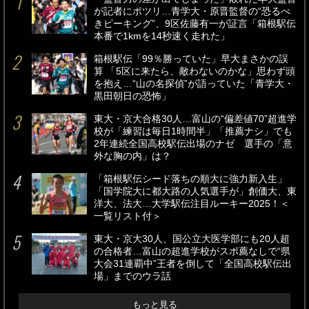
が記者にポツリ…青学大・原晋監督の“恐るべ
きピーキング”、9区佐藤有一が証言「箱根駅伝
本番で1kmを14秒速く走れた」
箱根駅伝「99％勝っていた」早大まさかの誤
算 「5区に来たら、敵わないのかな」思わず頭
を抱え…“山の名探偵”が語っていた「青学大・
黒田朝日の恐怖」
東大・京大合格30人…富山の“偏差値70”超進学
校が「練習は毎日1時間半」「推薦ナシ」でも
2年連続全国高校駅伝出場のナゼ 選手の「意
外な胸の内」は？
「箱根駅伝シード落ちの順大に強力新入生」
「国学院大に都大路の人気選手が」創価大、東
洋大、法大…大学駅伝注目ルーキー2025！＜
一覧リスト付＞
東大・京大30人、国公立大医学部にも20人超
の合格者…富山の超進学校がスポ薦なしで“県
大会31連覇中”王者を倒して「全国高校駅伝出
場」までのウラ話
もっと見る