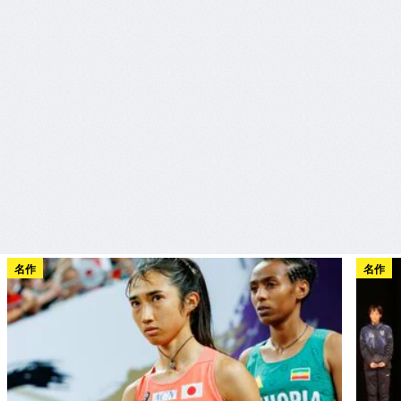
名作
名作