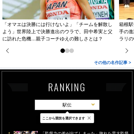
「オマエは決勝には行けないよ」「チームを解散し
箱根駅
よう」世界陸上で決勝進出のウラで、田中希実と父
手の進
に訪れた危機…親子コーチゆえの難しさとは？
ラリの
その他の名作記事 >
RANKING
駅伝
×
ここから競技を選択できます
最新
24時間
週間
「監督力の差が出てしまった」敗れた早大監督