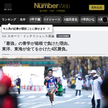
有料会員
毎日6時・11時・17時更新
ランキング
名作
#甲子園
#ドジャース
#益田直也
#早田ひな
#高木
〉
×
今人気の記事が競技ごとに探せます
陸上
駅伝
スポーツ・インテリジェンス原論
BACK NUMBER
「最強」の青学が箱根で負けた理由。
東洋、東海が全てをかけた4区勝負。