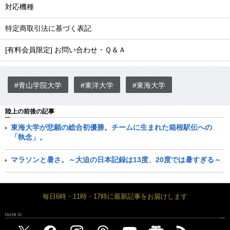
対応機種
特定商取引法に基づく表記
[有料会員限定] お問い合わせ・Ｑ＆Ａ
#青山学院大学
#東洋大学
#東海大学
陸上の前後の記事
東海大学が悲願の総合初優勝。チームに生まれた箱根駅伝への
「執念」。
マラソンと暑さ。～大迫の日本記録は13度、20度では暑すぎる～
毎日6時・11時・17時に最新記事をお届けします
FOLLOW US