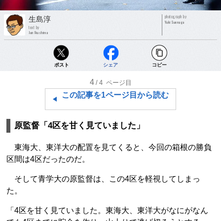
photograph by
生島淳
Yuki Suenaga
text by
Jun Ikushima
ポスト
シェア
コピー
4
/4
ページ目
この記事を1ページ目から読む
原監督「4区を甘く見ていました」
東海大、東洋大の配置を見てくると、今回の箱根の勝負
区間は4区だったのだ。
そして青学大の原監督は、この4区を軽視してしまっ
た。
「4区を甘く見ていました。東海大、東洋大がなにがなん