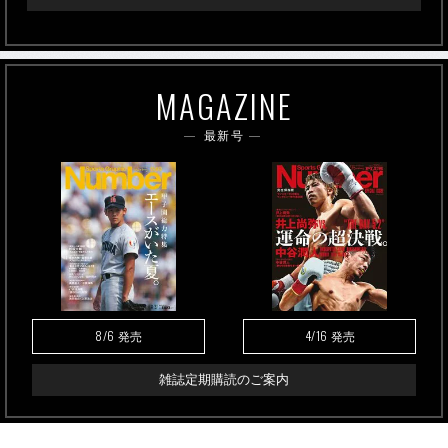
MAGAZINE
最新号
8/6
4/16
発売
発売
雑誌定期購読のご案内