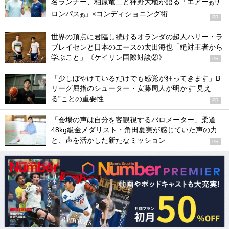
名ランナー、柏原竜二と神野大地が語る「エアー
サ
®
ロンパス
」×コンディショニング術
®
PR
世界の頂点に君臨し続けるオランダの超人ハリー・ラ
ブレイセンと日本のエースの太田海也「絶対王者から
学ぶこと」《ケイリン国際対談②》
PR
「少しぼやけているだけでも感覚が狂ってきます」B
リーグ屈指のシューター・安藤周人が明かす“見え
る”ことの重要性
PR
「会場の声は自分を客観視するバロメーター」柔道
48kg級金メダリスト・角田夏実が感じていた声の力
と、声を活かした新たなミッション
PR