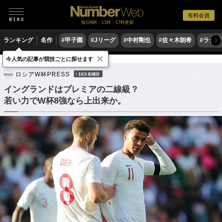
有料会員
毎日6時・11時・17時更新
ランキング
名作
#甲子園
#Jリーグ
#中村剛也
#佐々木朗希
#ラグ
〉
×
今人気の記事が競技ごとに探せます
サッカー
海外サッカー
ロシアW杯PRESS
BACK NUMBER
イングランドはプレミアの二線級？
若い力でW杯8強なら上出来か。