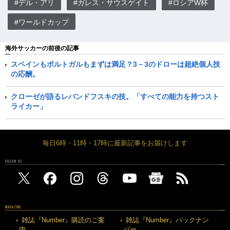
#デル・アリ
#ガレス・サウスゲイト
#ロシアW杯
#ワールドカップ
海外サッカーの前後の記事
スペインもポルトガルもまずは満足？3－3のドローは超絶個人技
の応酬。
クローゼが語るレバンドフスキの技。「すべての能力を持つスト
ライカー」
毎日6時・11時・17時に最新記事をお届けします
FOLLOW US
MAGAZINE
雑誌『Number』購読のご案
雑誌『Number』バックナン
内
バー