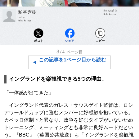
photograph by
粕谷秀樹
Getty Images
text by
Hideki Kasuya
ポスト
シェア
コピー
3
/4
ページ目
この記事を1ページ目から読む
イングランドを楽観視できる5つの理由。
「一体感が出てきた」
イングランド代表のガレス・サウスゲイト監督は、ロシ
アワールドカップに臨むメンバーに好感触を抱いている。
カペッロ体制下と異なり、政争を好むタイプがいないため
トレーニング、ミーティングとも非常に良好ムードだとい
う。『BBC』（英国公共放送）も「イングランドを楽観視