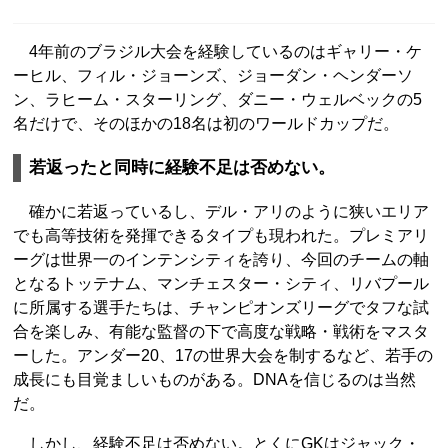
4年前のブラジル大会を経験しているのはギャリー・ケ
ーヒル、フィル・ジョーンズ、ジョーダン・ヘンダーソ
ン、ラヒーム・スターリング、ダニー・ウェルベックの5
名だけで、そのほかの18名は初のワールドカップだ。
若返ったと同時に経験不足は否めない。
確かに若返っているし、デル・アリのように狭いエリア
でも高等技術を発揮できるタイプも現われた。プレミアリ
ーグは世界一のインテンシティを誇り、今回のチームの軸
となるトッテナム、マンチェスター・シティ、リバプール
に所属する選手たちは、チャンピオンズリーグでタフな試
合を楽しみ、有能な監督の下で高度な戦略・戦術をマスタ
ーした。アンダー20、17の世界大会を制するなど、若手の
成長にも目覚ましいものがある。DNAを信じるのは当然
だ。
しかし、経験不足は否めない。とくにGKはジャック・