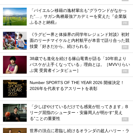
「バイエルン移籍の逸材輩出も“グラウンドがなかっ
た”…」サガン鳥栖最強アカデミーを変えた『企業版
ふるさと納税』
PR
《ラグビー界と体操界の同学年レジェンド対談》初対
面のリーチマイケルと内村航平が本音で語り合った競
技愛「好きだから、続けられる」
PR
38歳でも進化を続ける篠山竜青が語る「10年前より
バスケが上手くなっている」理由とは。［MVVりらい
ぶ賞 受賞者インタビュー］
PR
Number SPORTS OF THE YEAR 2026 開催決定！
2026年を代表するアスリートを表彰
「少しぼやけているだけでも感覚が狂ってきます」B
リーグ屈指のシューター・安藤周人が明かす“見え
る”ことの重要性
PR
世界の頂点に君臨し続けるオランダの超人ハリー・ラ