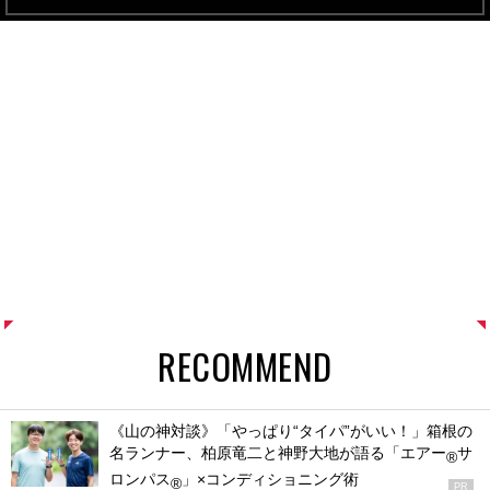
RECOMMEND
《山の神対談》「やっぱり“タイパ”がいい！」箱根の
名ランナー、柏原竜二と神野大地が語る「エアー
サ
®
ロンパス
」×コンディショニング術
®
PR