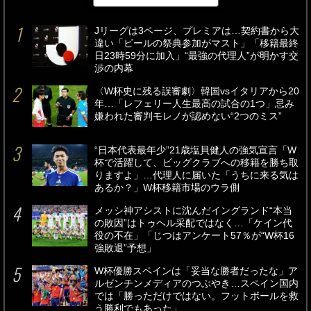
Jリーグは3ページ、プレミアは…契約書から大
違い「ビールの祭典参加がマスト」「移籍最終
日23時59分に加入」“最強の代理人”が明かす交
渉の内幕
〈W杯史に残る誤審劇〉韓国vsイタリアから20
年…「レフェリー人生最高の試合の1つ」忌み
嫌われた審判モレノが認めない“2つのミス”
“日本代表最年少”21歳塩貝健人の強気宣言「W
杯で活躍して、ビッグクラブへの移籍を勝ち取
りますよ」…代理人に届いた「うちに来る気は
あるか？」W杯移籍市場のウラ側
メッシ神アシストに沈んだイングランド“本当
の敗因”はトゥヘル采配ではなく…「ケイン代
役の不在」「じつはアンケート57％が“W杯16
強敗退”予想」
W杯優勝スペインは「妥当な勝者だったな」ア
ルゼンチンメディアのつぶやき…スペイン国内
では「勝っただけではない。フットボールを救
う勝利でもあった」