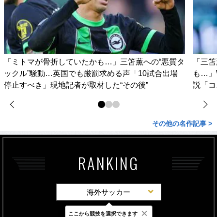
「ミトマが骨折していたかも…」三笘薫への“悪質タ
「三笘
ックル”騒動…英国でも厳罰求める声「10試合出場
も…」
停止すべき」現地記者が取材した“その後”
説「コ
その他の名作記事 >
RANKING
海外サッカー
×
ここから競技を選択できます
最新
24時間
週間