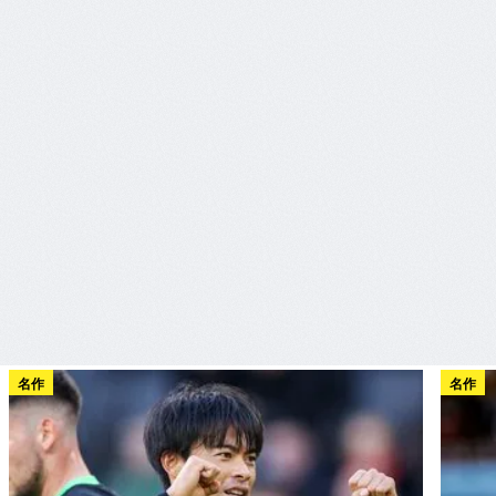
名作
名作