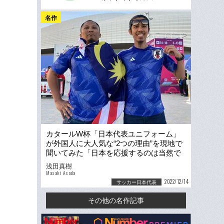
名作
カタールW杯「日本代表ユニフォーム」
が外国人に大人気な“2つの理由”を現地で
聞いてみた「日本を応援するのは当然で
しょ？」
浅田真樹
Masaki Asada
2022/12/14
サッカー日本代表
その他の名作記事