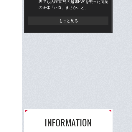
表でも活躍“広島の超速FW”を襲った病魔
た
の正体「正直、まさか…と」
った
もっと見る
INFORMATION