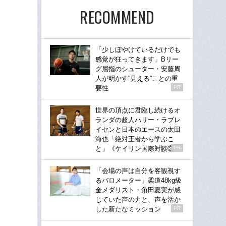
RECOMMEND
「少しぼやけているだけでも
感覚が狂ってきます」Bリー
グ屈指のシューター・安藤周
人が明かす“見える”ことの重
要性
PR
世界の頂点に君臨し続けるオ
ランダの超人ハリー・ラブレ
イセンと日本のエースの太田
海也「絶対王者から学ぶこ
と」《ケイリン国際対談②》
PR
「会場の声は自分を客観視す
るバロメーター」柔道48kg級
金メダリスト・角田夏実が感
じていた声の力と、声を活か
した新たなミッション
PR