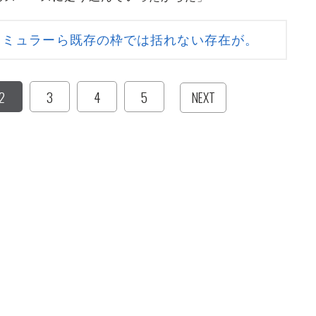
、ミュラーら既存の枠では括れない存在が。
2
3
4
5
NEXT