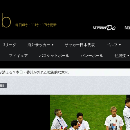
毎日6時・11時・17時更新
Jリーグ
海外サッカー
サッカー日本代表
ゴルフ
フィギュア
バスケットボール
バレーボール
他競技
”が消える？本田・香川が外れた戦術的な意味。
BER