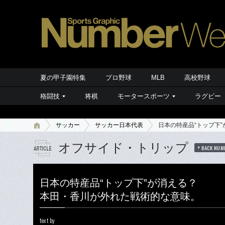
夏の甲子園特集
プロ野球
MLB
高校野球
格闘技
将棋
モータースポーツ
ラグビー
サッカー
サッカー日本代表
日本の特産品“トップ下
オフサイド・トリップ
BACK NUM
日本の特産品“トップ下”が消える？
本田・香川が外れた戦術的な意味。
text by