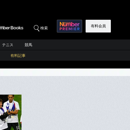
有料会員
検索
テニス
競馬
有料記事