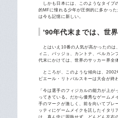
しかも日本には、このようなタイプの
的MFに憧れる少年が圧倒的に多かっ
は今も記憶に新しい。
’90年代末までは、世
とはいえ10番の人気が高かったのは
ィニ、バッジョ、カントナ、ベルカンプ、
代末にかけては、世界のサッカー界全体
ところが、このような傾向は、200
ピエール・リトバルスキーは大会が終
「今は選手のフィジカルの能力が上が
ってきている。だから優秀なゲームメ
手のマークが激しく、前を向いてプレ
ッティにゲームメイクを託したイタリ
は、真ん中に固執せず、どんどん左右