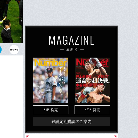
MAGAZINE
最新号
香川に出番は
バーは驚きで
8/6
4/16
発売
発売
雑誌定期購読のご案内