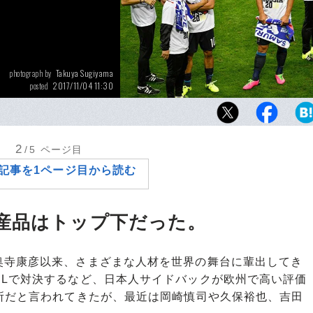
Takuya Sugiyama
photograph by
2017/11/04 11:30
posted
W杯出場を決めたオーストラリア戦、本田と
訪れなかった。それを思うと今回の招集メン
はないだろう。
2
/5
ページ目
記事を1ページ目から読む
産品はトップ下だった。
寺康彦以来、さまざまな人材を世界の舞台に輩出してき
CLで対決するなど、日本人サイドバックが欧州で高い評価
所だと言われてきたが、最近は岡崎慎司や久保裕也、吉田