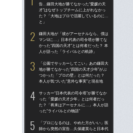
告…鎌田大地が勝てなかった“愛媛の天
告…
才”はなぜトップチームに上がれなかっ
才”
た？「大地はプロで活躍しているのに…
た
と」
と
鎌田大地が「彼がアーセナルなら、僕は
鎌
マンUに…」日本代表の司令塔が勝てな
マ
かった“四国の天才”とは何者だった？ 本
かっ
人が語った「ライバルとの軌跡」
人
「公園でサッカーしてこい」あの鎌田大
「
地が勝てなかった“四国の天才少年”がぶ
地が
つかった「プロの壁」とは何だった？
つ
本人が気づいた“意外な事実”と現在地
本人
サッカー“日本代表の司令塔”が勝てなか
「1
った「愛媛の天才少年」とは何者だっ
W杯
た？「将来はアーセナルに…」本人が語
ミ
った“ライバルとの物語”
評
「プロになるのは、やめた方がいい」医
サッ
師から突然の宣告…久保建英らと日本代
っ