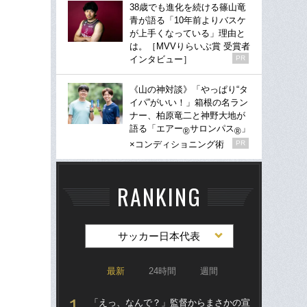
38歳でも進化を続ける篠山竜
青が語る「10年前よりバスケ
が上手くなっている」理由と
は。［MVVりらいぶ賞 受賞者
インタビュー］
PR
《山の神対談》「やっぱり“タ
イパ”がいい！」箱根の名ラン
ナー、柏原竜二と神野大地が
語る「エアー
サロンパス
」
®
®
×コンディショニング術
PR
RANKING
サッカー日本代表
最新
24時間
週間
「えっ、なんで？」監督からまさかの宣
「