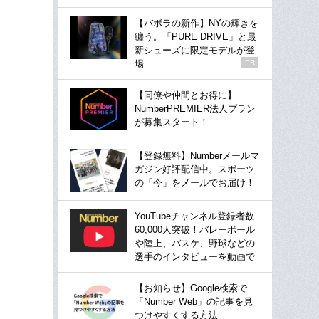
【バボラの新作】NYの輝きを
纏う。「PURE DRIVE」と最
新シューズに限定モデルが登
場
PR
【同僚や仲間とお得に】
NumberPREMIER法人プラン
が募集スタート！
【登録無料】Numberメールマ
ガジン好評配信中。スポーツ
の「今」をメールでお届け！
YouTubeチャンネル登録者数
60,000人突破！バレーボール
や陸上、バスケ、野球などの
選手のインタビューを動画で
【お知らせ】Google検索で
「Number Web」の記事を見
つけやすくする方法