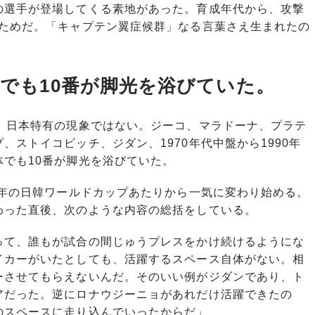
選手が登場してくる素地があった。育成年代から、攻撃
たためだ。「キャプテン翼症候群」なる言葉さえ生まれたの
界でも10番が脚光を浴びていた。
、日本特有の現象ではない。ジーコ、マラドーナ、プラテ
ストイコビッチ、ジダン、1970年代中盤から1990年
でも10番が脚光を浴びていた。
2年の日韓ワールドカップあたりから一気に変わり始める。
わった直後、次のような内容の総括をしている。
って、誰もが試合の間じゅうプレスをかけ続けるようにな
イカーがいたとしても、活躍するスペース自体がない。相
ーさせてもらえないんだ。そのいい例がジダンであり、ト
アだった。逆にロナウジーニョがあれだけ活躍できたの
のスペースに走り込んでいったからだ」