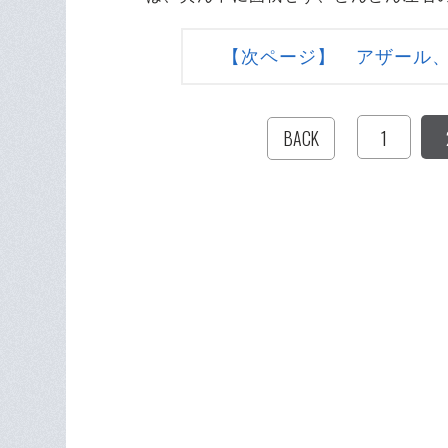
【次ページ】 アザール
1
BACK