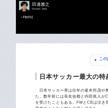
田邊雅之
Masayuki Tanabe
PROFILE
この
日本サッカー最大の特
日本サッカー界は往年の釜本邦茂や奥
た。数年前には長友佑都と内田篤人が
を受けたこともある。FWとCBは泣き