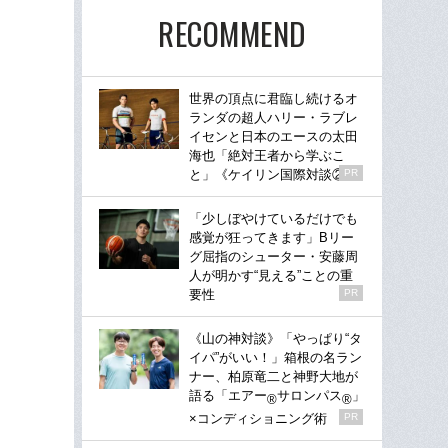
RECOMMEND
世界の頂点に君臨し続けるオ
ランダの超人ハリー・ラブレ
イセンと日本のエースの太田
海也「絶対王者から学ぶこ
と」《ケイリン国際対談②》
PR
「少しぼやけているだけでも
感覚が狂ってきます」Bリー
グ屈指のシューター・安藤周
人が明かす“見える”ことの重
要性
PR
《山の神対談》「やっぱり“タ
イパ”がいい！」箱根の名ラン
ナー、柏原竜二と神野大地が
語る「エアー
サロンパス
」
®
®
×コンディショニング術
PR