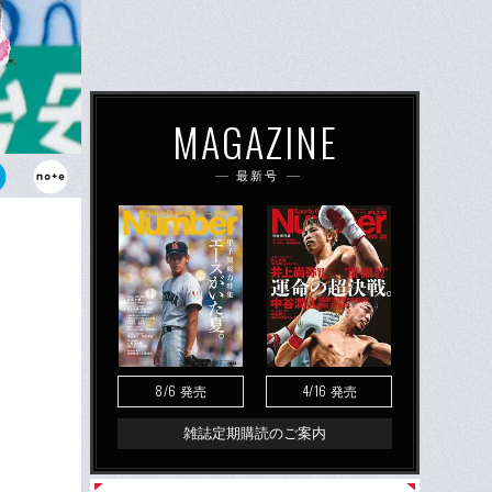
MAGAZINE
最新号
ている今季の
てきた。
8/6
4/16
発売
発売
雑誌定期購読のご案内