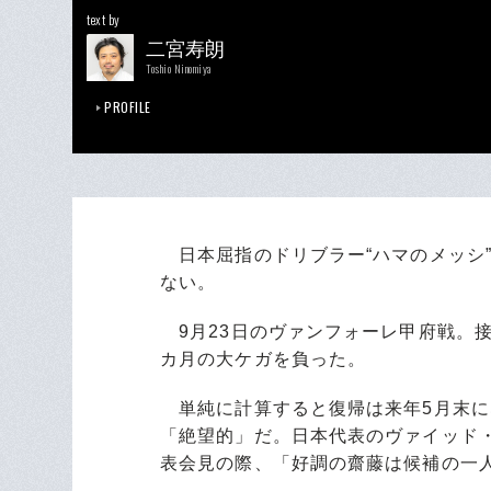
text by
二宮寿朗
Toshio Ninomiya
PROFILE
日本屈指のドリブラー“ハマのメッシ
ない。
9月23日のヴァンフォーレ甲府戦。
カ月の大ケガを負った。
単純に計算すると復帰は来年5月末に
「絶望的」だ。日本代表のヴァイッド
表会見の際、「好調の齋藤は候補の一