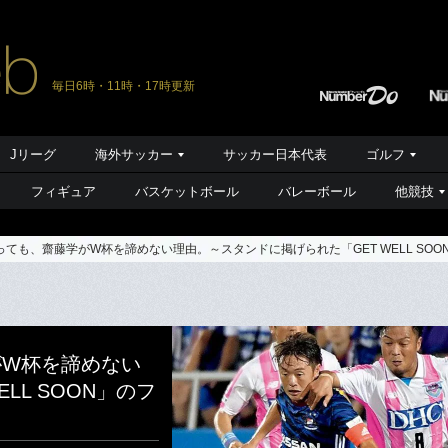
毎日6時・11時・17時更新
Jリーグ
海外サッカー
サッカー日本代表
ゴルフ
フィギュア
バスケットボール
バレーボール
他競技
ても、齋藤学がW杯を諦めない理由。～スタンドに掲げられた「GET WELL SOO
がW杯を諦めない
LL SOON」のフ