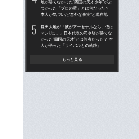
地が勝てなかった“四国の天才少年”がぶ
が
つかった「プロの壁」とは何だった？
つ
本人が気づいた“意外な事実”と現在地
ん
鎌田大地が「彼がアーセナルなら、僕は
「
マンUに…」日本代表の司令塔が勝てな
た。
かった“四国の天才”とは何者だった？ 本
者”
人が語った「ライバルとの軌跡」
《
もっと見る