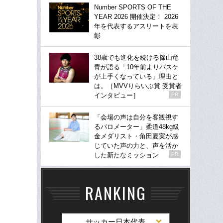
Number SPORTS OF THE
YEAR 2026 開催決定！ 2026
年を代表するアスリートを表
彰
38歳でも進化を続ける篠山竜
青が語る「10年前よりバスケ
が上手くなっている」理由と
は。［MVVりらいぶ賞 受賞者
インタビュー］
PR
「会場の声は自分を客観視す
るバロメーター」柔道48kg級
金メダリスト・角田夏実が感
じていた声の力と、声を活か
した新たなミッション
PR
RANKING
サッカー日本代表