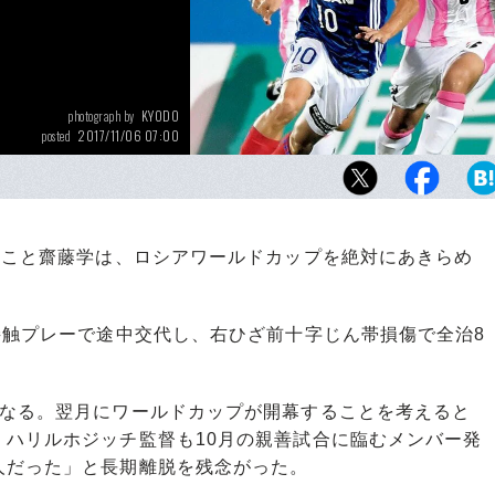
KYODO
photograph by
2017/11/06 07:00
posted
J1優勝争い（10月19日現在、4位）に加わっ
横浜F・マリノス。齋藤は、主将として牽引し
”こと齋藤学は、ロシアワールドカップを絶対にあきらめ
接触プレーで途中交代し、右ひざ前十字じん帯損傷で全治8
なる。翌月にワールドカップが開幕することを考えると
・ハリルホジッチ監督も10月の親善試合に臨むメンバー発
人だった」と長期離脱を残念がった。