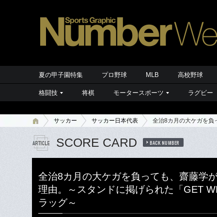
夏の甲子園特集
プロ野球
MLB
高校野球
格闘技
将棋
モータースポーツ
ラグビー
サッカー
サッカー日本代表
全治8カ月の大ケガを負っ
SCORE CARD
BACK NUMBER
全治8カ月の大ケガを負っても、齋藤学
理由。～スタンドに掲げられた「GET WE
ラッグ～