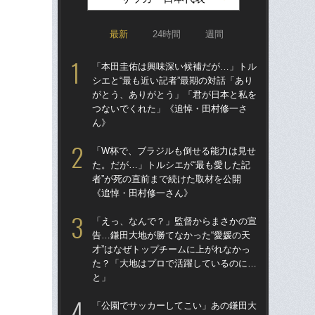
最新
24時間
週間
「本田圭佑は興味深い候補だが…」トル
「
シエと“最も近い記者”最期の対話「あり
告…
がとう、ありがとう」「君が日本と私を
才”
つないでくれた」《追悼・田村修一さ
た
ん》
と
「W杯で、ブラジルも倒せる能力は見せ
「
た。だが…」トルシエが“最も愛した記
地が
者”が死の直前まで続けた取材を公開
つ
《追悼・田村修一さん》
本人
「えっ、なんで？」監督からまさかの宣
鎌
告…鎌田大地が勝てなかった“愛媛の天
マ
才”はなぜトップチームに上がれなかっ
かっ
た？「大地はプロで活躍しているのに…
人
と」
「
「公園でサッカーしてこい」あの鎌田大
シエ