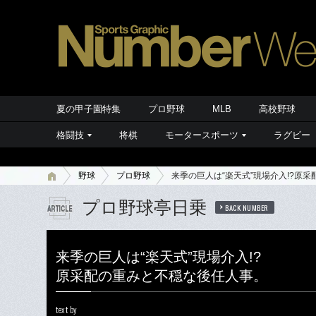
夏の甲子園特集
プロ野球
MLB
高校野球
格闘技
将棋
モータースポーツ
ラグビー
野球
プロ野球
来季の巨人は“楽天式”現場介入!?原
プロ野球亭日乗
BACK NUMBER
来季の巨人は“楽天式”現場介入!?
原采配の重みと不穏な後任人事。
text by