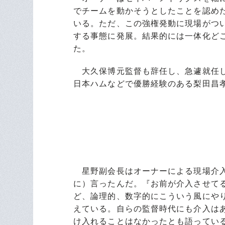
でチームを動かそうとしたことを認め
いる。ただ、この強権発動に現場がつ
する事態に発展。結果的には一体化ど
た。
大久保博元監督も辞任し、急遽就任し
日本ハムなどで優勝経験のある梨田昌
星野副会長はオーナーによる現場介入
に）言ったんだ。『お前が介入させて
ど、論理的、数字的にこういう風にや
えている。自らの監督時代にも介入は
け入れることはなかったとも語ってい