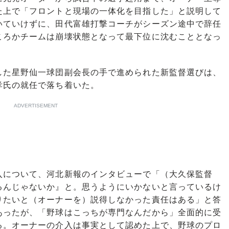
た上で「フロントと現場の一体化を目指した」と説明して
いていけずに、田代富雄打撃コーチがシーズン途中で辞任
ころかチームは崩壊状態となって最下位に沈むこととなっ
た星野仙一球団副会長の手で進められた新監督選びは、
孝氏の就任で落ち着いた。
ADVERTISEMENT
について、河北新報のインタビューで「（大久保監督
るんじゃないか』と。思うようにいかないと言っているけ
りたいと（オーナーを）説得しなかった責任はある」と答
あったが、「野球はこっちが専門なんだから」全面的に受
る。オーナーの介入は事実として認めた上で、野球のプロ