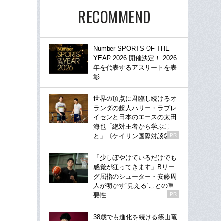
RECOMMEND
Number SPORTS OF THE
YEAR 2026 開催決定！ 2026
年を代表するアスリートを表
彰
世界の頂点に君臨し続けるオ
ランダの超人ハリー・ラブレ
イセンと日本のエースの太田
海也「絶対王者から学ぶこ
と」《ケイリン国際対談②》
PR
「少しぼやけているだけでも
感覚が狂ってきます」Bリー
グ屈指のシューター・安藤周
人が明かす“見える”ことの重
要性
PR
38歳でも進化を続ける篠山竜