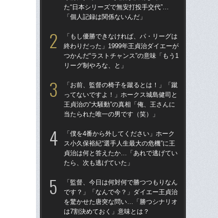
た“日本シリーズで無安打投手交代”…
た“
「個人記録は関係ないんだ」
「
「もし優勝できなければ、パ・リーグは
「
終わりだった」1999年王貞治ダイエーが
終わ
つかんだ“ラストチャンス”の意味「もう1
つか
リーグ制やろな、と」
リ
「お前、監督の椅子を蹴るとは！」「蹴
「
ってないですよ！」ホークス城島健司と
っ
王貞治の“大騒動”の真相「俺、王さんに
王貞
当たられた唯一の男です（笑）」
当
「僕を4番から外してください」ホーク
「
ス小久保裕紀“選手人生最大の危機”に王
ス小
貞治は何と答えたか…「あれで逃げてい
貞
たら、次も逃げていた」
た
「監督、今日は何対何で勝つつもりなん
「
です？」「なんで今？」ダイエー王貞治
で
を驚かせた唐突な問い…「勝つシナリオ
を
は7割決めておく」意味とは？
は