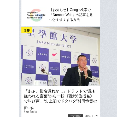
【お知らせ】Google検索で
「Number Web」の記事を見
つけやすくする方法
名作
「あぁ、指名漏れか…」ドラフトで“最も
嫌われる言葉”から一転《西武6位指名》
で叫び声…“史上初でドタバタ”村田怜音の
指名ウラ側「ガリバーやん！」
田中仰
Aogu Tanaka
2023/10/29
プロ野球