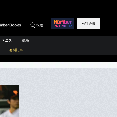
有料会員
検索
テニス
競馬
有料記事