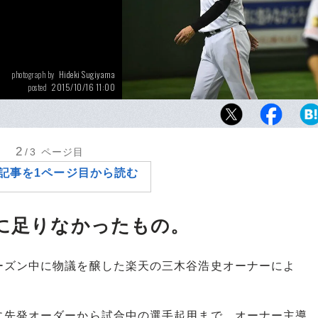
Hideki Sugiyama
photograph by
2015/10/16 11:00
posted
いまだ去就が明らかでない原監督だが、その
トを撃破し、チームを日本シリーズに導くこ
ろうか。
2
/3
ページ目
記事を1ページ目から読む
天に足りなかったもの。
ズン中に物議を醸した楽天の三木谷浩史オーナーによ
先発オーダーから試合中の選手起用まで、オーナー主導