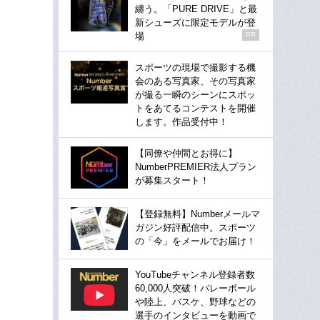
纏う。「PURE DRIVE」と最
新シューズに限定モデルが登
場
PR
スポーツの現場で撮影する機
会のある写真家、その写真家
が撮る一瞬のシーンにスポッ
トをあてるコンテストを開催
します。作品受付中！
【同僚や仲間とお得に】
NumberPREMIER法人プラン
が募集スタート！
【登録無料】Numberメールマ
ガジン好評配信中。スポーツ
の「今」をメールでお届け！
YouTubeチャンネル登録者数
60,000人突破！バレーボール
や陸上、バスケ、野球などの
選手のインタビューを動画で