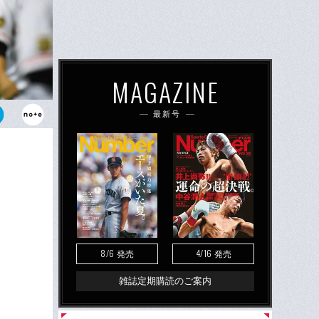
MAGAZINE
最新号
采配でヤクル
とはできるだ
8/6
4/16
発売
発売
雑誌定期購読のご案内