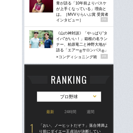
青が語る「10年前よりバスケ
が上手くなっている」理由と
は。［MVVりらいぶ賞 受賞者
インタビュー］
PR
《山の神対談》「やっぱり“タ
イパ”がいい！」箱根の名ラン
ナー、柏原竜二と神野大地が
語る「エアー
サロンパス
」
®
®
×コンディショニング術
PR
RANKING
プロ野球
最新
24時間
週間
「おい、ノーヒットだぞ？」落合博満よ
「
り前にダイエー王貞治が決断してい
り