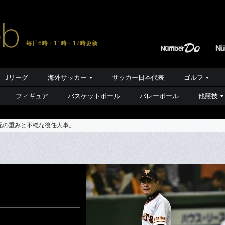
毎日6時・11時・17時更新
Jリーグ
海外サッカー
サッカー日本代表
ゴルフ
フィギュア
バスケットボール
バレーボール
他競技
采配の重みと不穏な後任人事。