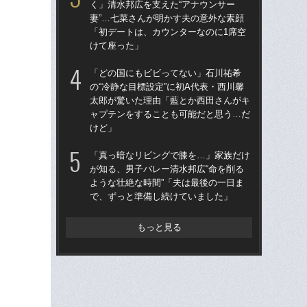
く」清水邦広を支えた“アナウンサー
前に
妻”…七菜さんが明かす夫の意外な素顔
ま
「初デートは、カウンターなのに1席空
子
けて座った」
「
「どの国にもビビってない」石川祐希
た
の“冷静な目標設定”に初A代表・西川馨
す」
太郎が驚いた理由「藍とか西田さんがキ
だ“
ャプテンをすることも可能だと思う…だ
けど」
「お
生”
「真っ暗なリビングで膝を…」家族だけ
す
が知る、男子バレー清水邦広“命を削る
し
ような壮絶な時間”「夫は最後の一日ま
優
で、ずっと準備し続けていました」
もっと見る