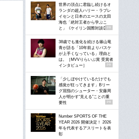
世界の頂点に君臨し続けるオ
ランダの超人ハリー・ラブレ
イセンと日本のエースの太田
海也「絶対王者から学ぶこ
と」《ケイリン国際対談②》
PR
38歳でも進化を続ける篠山竜
青が語る「10年前よりバスケ
が上手くなっている」理由と
は。［MVVりらいぶ賞 受賞者
インタビュー］
PR
「少しぼやけているだけでも
感覚が狂ってきます」Bリー
グ屈指のシューター・安藤周
人が明かす“見える”ことの重
要性
PR
Number SPORTS OF THE
YEAR 2026 開催決定！ 2026
年を代表するアスリートを表
彰