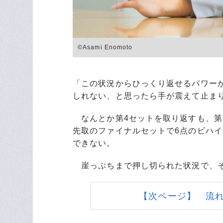
©︎Asami Enomoto
「この状況からひっくり返せるパワー
しれない、と思ったら手が震えて止ま
なんとか第4セットを取り返すも、第5
先取のファイナルセットで6点のビハ
できない。
崖っぷちまで押し切られた状況で、そ
【次ページ】 流