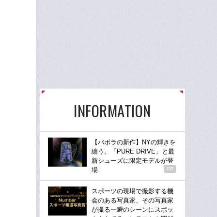
INFORMATION
【バボラの新作】NYの輝きを
纏う。「PURE DRIVE」と最
新シューズに限定モデルが登
場
PR
スポーツの現場で撮影する機
会のある写真家、その写真家
が撮る一瞬のシーンにスポッ