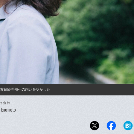
た古賀紗理那への想いを明かした
raph by
i Enomoto