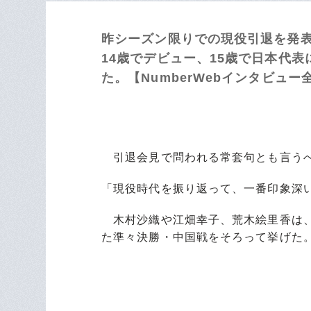
昨シーズン限りでの現役引退を発表
14歳でデビュー、15歳で日本代
た。【NumberWebインタビュー
引退会見で問われる常套句とも言う
「現役時代を振り返って、一番印象深
木村沙織や江畑幸子、荒木絵里香は、
た準々決勝・中国戦をそろって挙げた