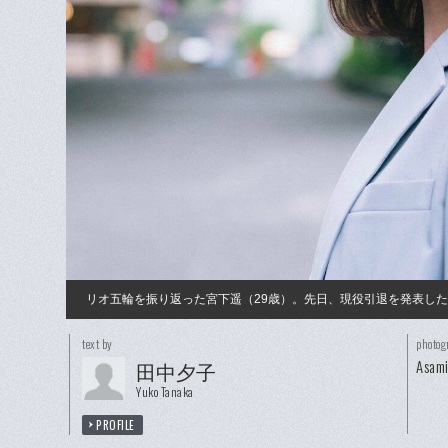
リオ五輪を振り返った宮下遥（29歳）。先日、現役引退を発表し
text by
photog
Asam
田中夕子
Yuko Tanaka
PROFILE