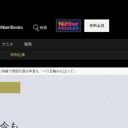
有料会員
検索
テニス
競馬
有料記事
…29歳で現役引退の本音も「パリ五輪がんばって」
今も