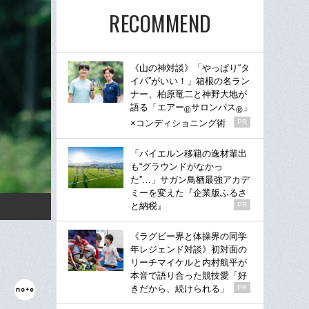
RECOMMEND
《山の神対談》「やっぱり“タ
イパ”がいい！」箱根の名ラン
ナー、柏原竜二と神野大地が
語る「エアー
サロンパス
」
®
®
×コンディショニング術
PR
「バイエルン移籍の逸材輩出
も“グラウンドがなかっ
た”…」サガン鳥栖最強アカデ
ミーを変えた『企業版ふるさ
と納税』
PR
《ラグビー界と体操界の同学
年レジェンド対談》初対面の
リーチマイケルと内村航平が
本音で語り合った競技愛「好
きだから、続けられる」
PR