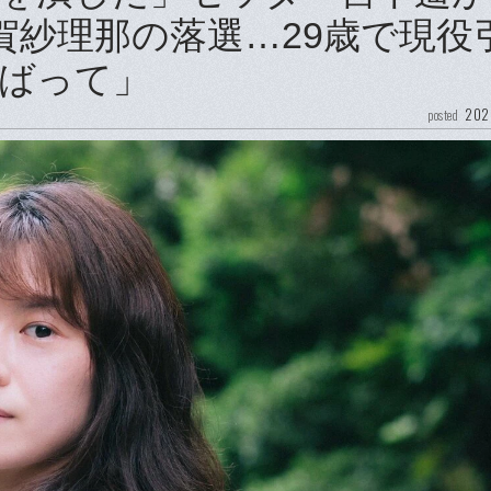
賀紗理那の落選…29歳で現役
ばって」
202
posted