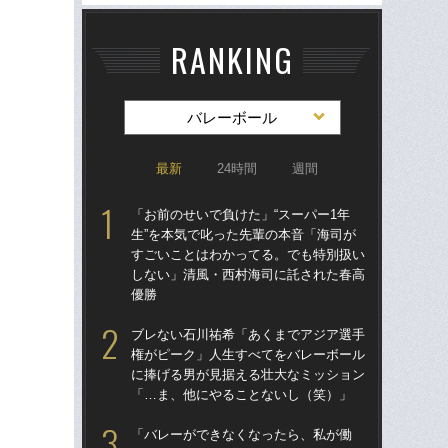
RANKING
バレーボール
最新
24時間
週間
「お前のせいで負けた」“スーパー1年
ブ
生”を本気で叱った先輩の本音「海司が
権
すごいことはわかってる。でも特別扱い
に
しない」清風・西村海司に託された春高
「
優勝
「
ブレない石川祐希「あくまでアジア選手
の“
権がピーク」人生すべてをバレーボール
太
に捧げる男が見据える壮大なミッション
ャ
「…ま、他にやることないし（笑）」
け
「バレーができなくなったら、私が働
石川