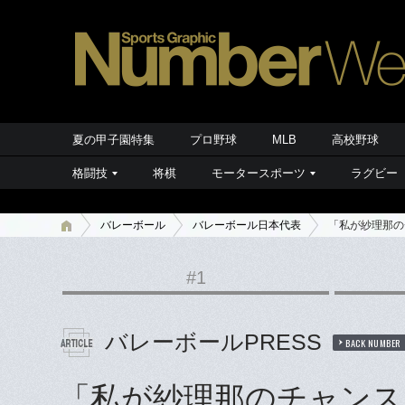
夏の甲子園特集
プロ野球
MLB
高校野球
格闘技
将棋
モータースポーツ
ラグビー
バレーボール
バレーボール日本代表
「私が紗理那の
#1
バレーボールPRESS
BACK NUMBER
「私が紗理那のチャンス