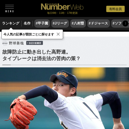
有料会員
毎日6時・11時・17時更新
ランキング
名作
#甲子園
#Jリーグ
#八村塁
#ドジャース
#ソフトバ
〉
×
今人気の記事が競技ごとに探せます
野球
高校野球
野球善哉
BACK NUMBER
故障防止に動き出した高野連。
タイブレークは消去法の苦肉の策？