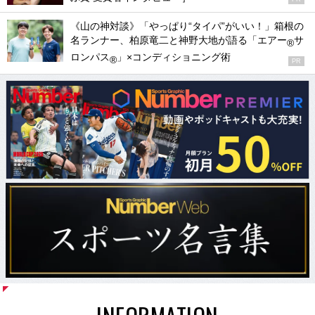
《山の神対談》「やっぱり“タイパ”がいい！」箱根の
名ランナー、柏原竜二と神野大地が語る「エアー
サ
®
ロンパス
」×コンディショニング術
®
PR