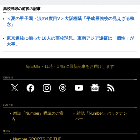
高校野球の前後の記事
＜夏の甲子園・涙の4度目V＞大阪桐蔭「平成最強校の見えざる執
念」
東京選抜に揃った18人の高校球児。東南アジア遠征は「個性」が
大事。
毎日6時・11時・17時に最新記事をお届けします
FOLLOW US
MAGAZINE
雑誌『Number』購読のご案
雑誌『Number』バックナン
内
バー
SPECIAL
Number SPORTS OF THE