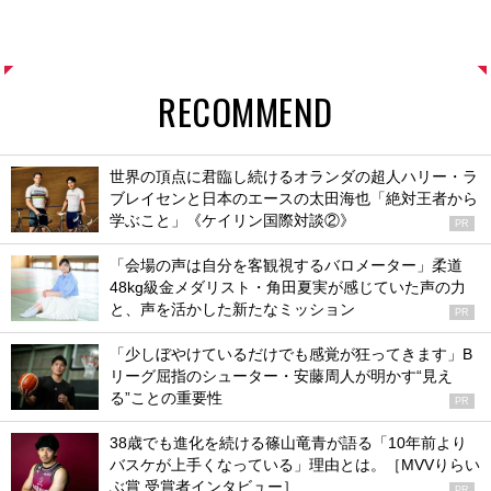
RECOMMEND
世界の頂点に君臨し続けるオランダの超人ハリー・ラ
ブレイセンと日本のエースの太田海也「絶対王者から
学ぶこと」《ケイリン国際対談②》
PR
「会場の声は自分を客観視するバロメーター」柔道
48kg級金メダリスト・角田夏実が感じていた声の力
と、声を活かした新たなミッション
PR
「少しぼやけているだけでも感覚が狂ってきます」B
リーグ屈指のシューター・安藤周人が明かす“見え
る”ことの重要性
PR
38歳でも進化を続ける篠山竜青が語る「10年前より
バスケが上手くなっている」理由とは。［MVVりらい
ぶ賞 受賞者インタビュー］
PR