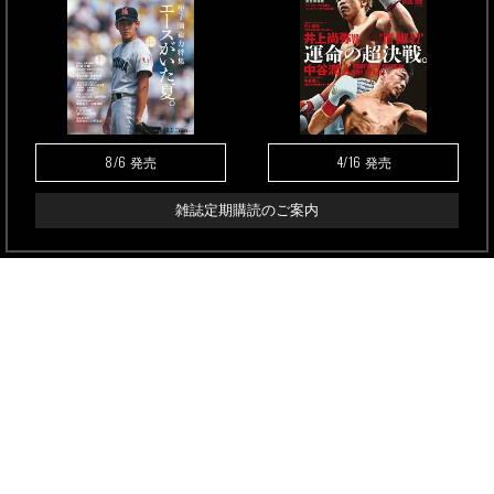
8/6
4/16
発売
発売
雑誌定期購読のご案内