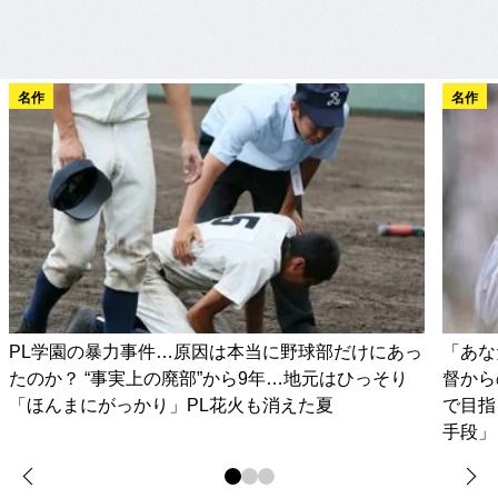
名作
名作
PL学園の暴力事件…原因は本当に野球部だけにあっ
「あな
たのか？ “事実上の廃部”から9年…地元はひっそり
督から
「ほんまにがっかり」PL花火も消えた夏
で目指
手段」