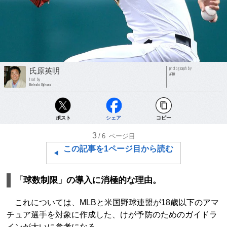
photograph by
氏原英明
AFLO
text by
Hideaki Ujihara
ポスト
シェア
コピー
3
/6
ページ目
この記事を1ページ目から読む
「球数制限」の導入に消極的な理由。
これについては、MLBと米国野球連盟が18歳以下のアマ
チュア選手を対象に作成した、けが予防のためのガイドラ
インが大いに参考になる。