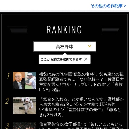
その他の名作記事 >
RANKING
高校野球
×
ここから競技を選択できます
最新
24時間
週間
祖父はあのPL学園“伝説の名将”、父も東北の強
豪監督経験者でも…「なぜ他校へ？」佐野日大
主将が選んだ“脱・サラブレッドの道”と「家族
LINE」秘話
「気合を入れる、とか嫌いなんです」野球部か
ら東大合格者2名…“公立進学校で野球も強
い”東筑のナゾ「監督は数学の先生」「怒ると
きは3分以内」
仙台育英“初の女子部員”は「苦しいこともいっ