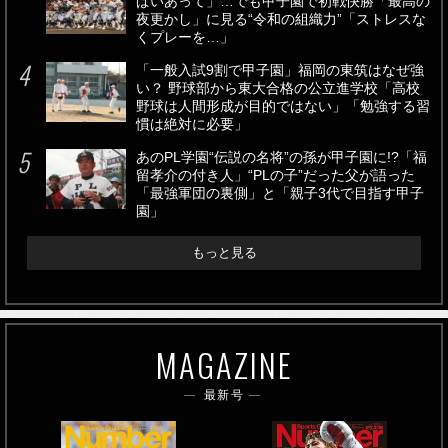
ぱいあって」…でも甲子園で初戦快勝「最高の
夜更かし」に見る“令和の組織力”「ストレスな
くプレーを…」
「一般入試9割で甲子園」福岡の東筑はなぜ強
い？ 野球部から東大合格の公立進学校「高校
野球は人間形成が目的ではない」「勉強する習
慣は絶対に必要」
あのPL学園“伝説の名将”の孫が甲子園に!?「福
留孝介の付き人」“PLの子”だった父が語った
「最強軍団の裏側」と「親子3代で目指す甲子
園」
もっと見る
MAGAZINE
最新号