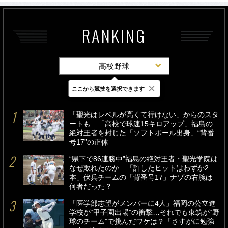
RANKING
高校野球
×
ここから競技を選択できます
最新
24時間
週間
「聖光はレベルが高くて行けない」からのスタ
ートも…「高校で球速15キロアップ」福島の
絶対王者を封じた「ソフトボール出身」“背番
号17”の正体
“県下で86連勝中”福島の絶対王者・聖光学院は
なぜ敗れたのか…「許したヒットはわずか2
本」伏兵チームの「背番号17」ナゾの右腕は
何者だった？
「医学部志望がメンバーに4人」福岡の公立進
学校が“甲子園出場”の衝撃…それでも東筑が“野
球のチーム”で挑んだワケは？「さすがに勉強