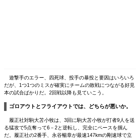
遊撃手のエラー、四死球、投手の暴投と要因はいろいろ
だが、1つ1つのミスが確実にチームの敗戦につながる好見
本の試合ばかりだ。2回戦以降も見ていこう。
ゴロアウトとフライアウトでは、どちらが悪いか。
履正社対駒大苫小牧は、3回に駒大苫小牧が打者9人を送
る猛攻で5点奪って6－2と逆転し、完全にペースを掴ん
だ。履正社の2番手、永谷暢章が最速147kmの剛速球で立