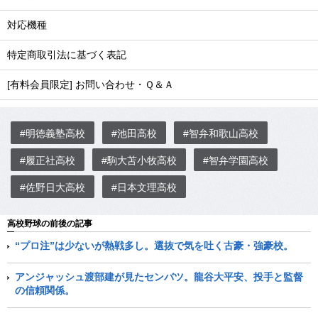
対応機種
特定商取引法に基づく表記
[有料会員限定] お問い合わせ・Ｑ＆Ａ
#明徳義塾高校
#池田高校
#智弁和歌山高校
#履正社高校
#駒大苫小牧高校
#智弁学園高校
#佐野日大高校
#日本文理高校
高校野球の前後の記事
“プロ注”は少ないが熱戦多し。選抜で気を吐く古豪・強豪校。
アンジャッシュ渡部建が見たセンバツ。龍谷大平安、投手と監督
の信頼関係。