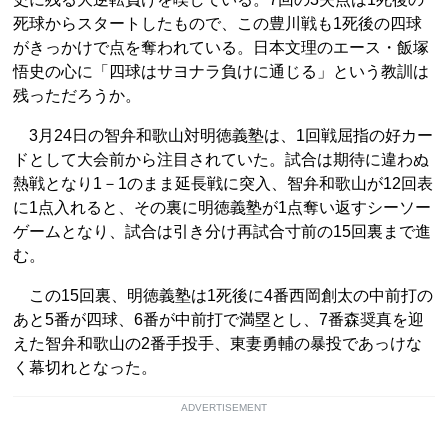
死球からスタートしたもので、この豊川戦も1死後の四球
がきっかけで点を奪われている。日本文理のエース・飯塚
悟史の心に「四球はサヨナラ負けに通じる」という教訓は
残っただろうか。
3月24日の智弁和歌山対明徳義塾は、1回戦屈指の好カー
ドとして大会前から注目されていた。試合は期待に違わぬ
熱戦となり1－1のまま延長戦に突入、智弁和歌山が12回表
に1点入れると、その裏に明徳義塾が1点奪い返すシーソー
ゲームとなり、試合は引き分け再試合寸前の15回裏まで進
む。
この15回裏、明徳義塾は1死後に4番西岡創太の中前打の
あと5番が四球、6番が中前打で満塁とし、7番森奨真を迎
えた智弁和歌山の2番手投手、東妻勇輔の暴投であっけな
く幕切れとなった。
ADVERTISEMENT