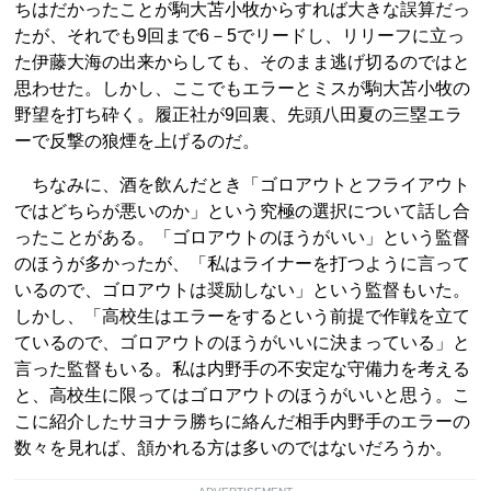
ちはだかったことが駒大苫小牧からすれば大きな誤算だっ
たが、それでも9回まで6－5でリードし、リリーフに立っ
た伊藤大海の出来からしても、そのまま逃げ切るのではと
思わせた。しかし、ここでもエラーとミスが駒大苫小牧の
野望を打ち砕く。履正社が9回裏、先頭八田夏の三塁エラ
ーで反撃の狼煙を上げるのだ。
ちなみに、酒を飲んだとき「ゴロアウトとフライアウト
ではどちらが悪いのか」という究極の選択について話し合
ったことがある。「ゴロアウトのほうがいい」という監督
のほうが多かったが、「私はライナーを打つように言って
いるので、ゴロアウトは奨励しない」という監督もいた。
しかし、「高校生はエラーをするという前提で作戦を立て
ているので、ゴロアウトのほうがいいに決まっている」と
言った監督もいる。私は内野手の不安定な守備力を考える
と、高校生に限ってはゴロアウトのほうがいいと思う。こ
こに紹介したサヨナラ勝ちに絡んだ相手内野手のエラーの
数々を見れば、頷かれる方は多いのではないだろうか。