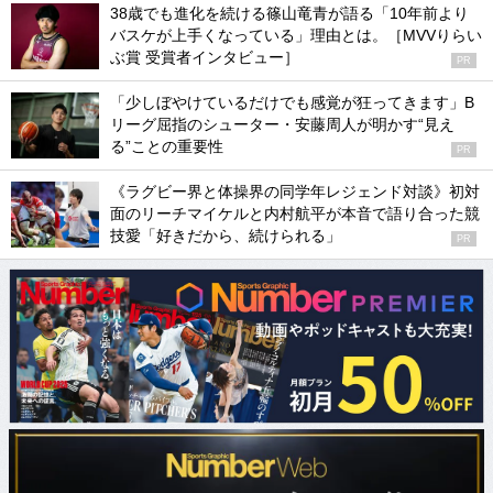
38歳でも進化を続ける篠山竜青が語る「10年前より
バスケが上手くなっている」理由とは。［MVVりらい
ぶ賞 受賞者インタビュー］
PR
「少しぼやけているだけでも感覚が狂ってきます」B
リーグ屈指のシューター・安藤周人が明かす“見え
る”ことの重要性
PR
《ラグビー界と体操界の同学年レジェンド対談》初対
面のリーチマイケルと内村航平が本音で語り合った競
技愛「好きだから、続けられる」
PR