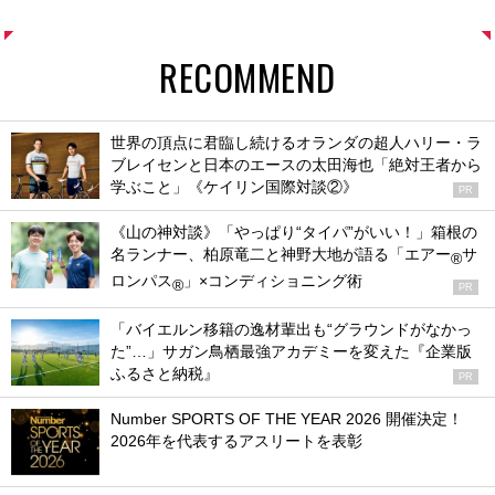
RECOMMEND
世界の頂点に君臨し続けるオランダの超人ハリー・ラ
ブレイセンと日本のエースの太田海也「絶対王者から
学ぶこと」《ケイリン国際対談②》
PR
《山の神対談》「やっぱり“タイパ”がいい！」箱根の
名ランナー、柏原竜二と神野大地が語る「エアー
サ
®
ロンパス
」×コンディショニング術
®
PR
「バイエルン移籍の逸材輩出も“グラウンドがなかっ
た”…」サガン鳥栖最強アカデミーを変えた『企業版
ふるさと納税』
PR
Number SPORTS OF THE YEAR 2026 開催決定！
2026年を代表するアスリートを表彰