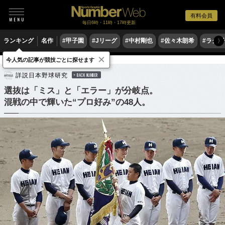
有料会員
毎日6時・11時・17時更新
ランキング
名作
#甲子園
#Jリーグ
#中村剛也
#佐々木朗希
#ラグ
〉
×
今人気の記事が競技ごとに探せます
野球
高校野球
詳説日本野球研究
BACK NUMBER
選抜は「ミス」と「エラー」が分岐点。
混戦の中で輝いた“プロ好み”の48人。