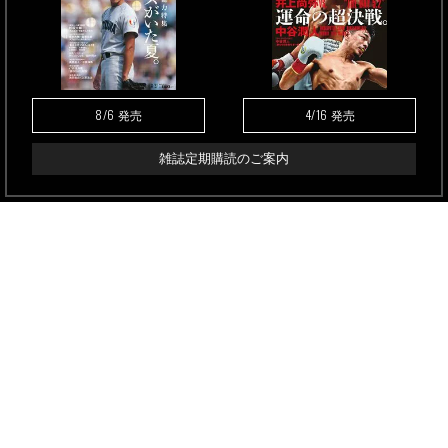
8/6
4/16
発売
発売
雑誌定期購読のご案内