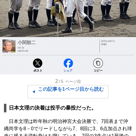
photograph by
小関順二
KYODO
text by
Junji Koseki
ポスト
シェア
コピー
2
/5
ページ目
この記事を1ページ目から読む
日本文理の決着は投手の暴投だった。
日本文理は昨年秋の明治神宮大会決勝で、7回表まで沖
縄尚学を8－0でリードしながら7、8回に3、6点加点され球
史に残る大逆転負けを喫している。7回の3失点は1死後の