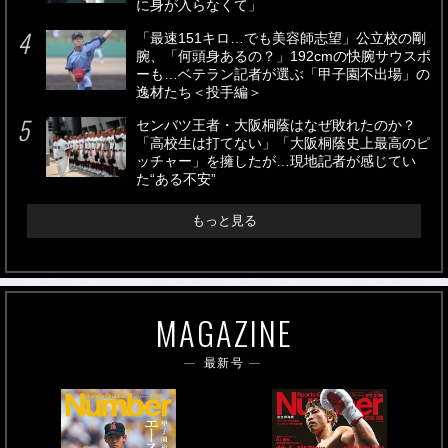
に身が入らなくて」
「最速151キロ…でも美容師志望」公立校の剛
腕、「何頭身あるの？」192cmの快腕サウスポ
ーも…ベテラン記者が選ぶ「甲子園不出場」の
逸材たち＜投手編＞
センバツ王者・大阪桐蔭はなぜ敗れたのか？
「高校生は打てない」「大阪桐蔭史上最高のピ
ッチャー」を擁したが…現地記者が感じてい
た“ある不安”
もっと見る
MAGAZINE
最新号