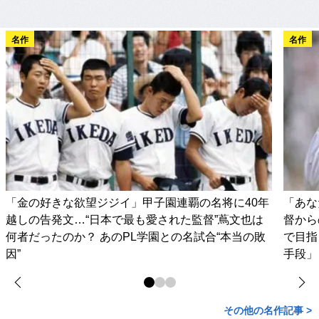
名作
名作
「金の好きな欲望ジジイ」甲子園連覇の名将に40年
「あな
越しの告発文…“日本で最も愛された監督”蔦文也は
督から
何者だったのか？ あのPL学園との名試合“本当の敗
で目指
因”
手段」
その他の名作記事 >