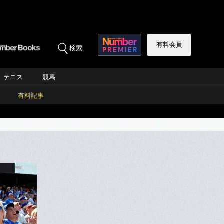
有料会員
検索
テニス
競馬
有料記事