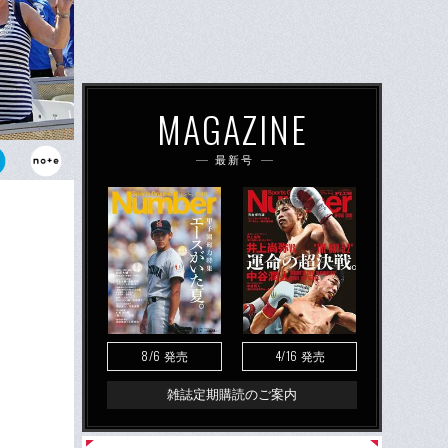
MAGAZINE
最新号
E ME
上がるファン。
醍醐味だ。
8/6
4/16
発売
発売
雑誌定期購読のご案内