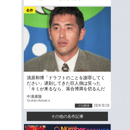
名作
清原和博「ドラフトのことを謝罪してく
ださい」遅刻してきた巨人側は笑った
「キミが来るなら、落合博満を切るんだ
よ」…FA移籍「落合vs清原」騒動
中溝康隆
Yasutaka Nakamizo
2024/10/30
プロ野球
その他の名作記事