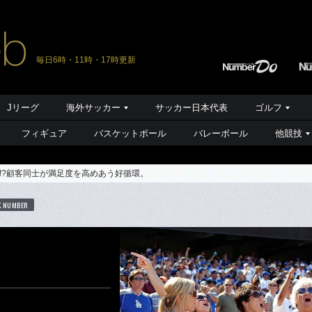
毎日6時・11時・17時更新
Jリーグ
海外サッカー
サッカー日本代表
ゴルフ
フィギュア
バスケットボール
バレーボール
他競技
!?顧客同士が満足度を高めあう好循環。
K NUMBER