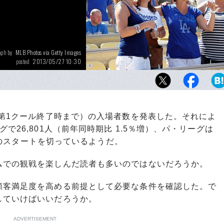
MLB Photos via Getty Images
aph by
2013/05/27 10:30
posted
ドジャースタジアムで、イニングの合間に「TAK
OUT TO THE BALLGAME」を歌って盛り
応援席の一体感はテレビ観戦では味わえない
第1クール終了時まで）の入場者数を発表した。それによ
で26,801人（前年同時期比 1.5％増）、パ・リーグは
まずのスタートを切っているようだ。
での観戦を楽しんだ読者も多いのではないだろうか。
顧客満足度を高める前提として必要な条件を確認した。で
していけばいいだろうか。
ADVERTISEMENT