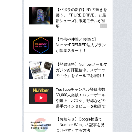
【バボラの新作】NYの輝きを
纏う。「PURE DRIVE」と最
新シューズに限定モデルが登
場
PR
【同僚や仲間とお得に】
NumberPREMIER法人プラン
が募集スタート！
【登録無料】Numberメールマ
ガジン好評配信中。スポーツ
の「今」をメールでお届け！
YouTubeチャンネル登録者数
60,000人突破！バレーボール
や陸上、バスケ、野球などの
選手のインタビューを動画で
【お知らせ】Google検索で
「Number Web」の記事を見
つけやすくする方法