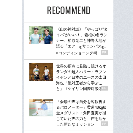
RECOMMEND
《山の神対談》「やっぱり“タ
イパ”がいい！」箱根の名ラン
ナー、柏原竜二と神野大地が
語る「エアー
サロンパス
」
®
®
×コンディショニング術
PR
世界の頂点に君臨し続けるオ
ランダの超人ハリー・ラブレ
イセンと日本のエースの太田
海也「絶対王者から学ぶこ
と」《ケイリン国際対談②》
PR
「会場の声は自分を客観視す
るバロメーター」柔道48kg級
金メダリスト・角田夏実が感
じていた声の力と、声を活か
した新たなミッション
PR