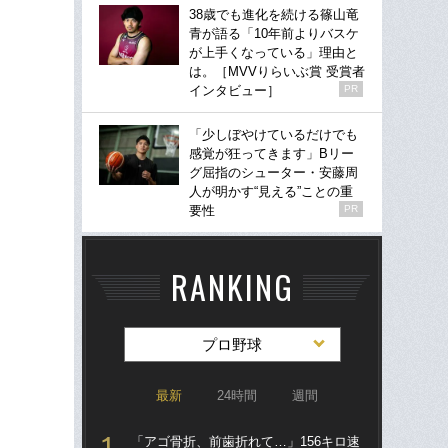
38歳でも進化を続ける篠山竜
青が語る「10年前よりバスケ
が上手くなっている」理由と
は。［MVVりらいぶ賞 受賞者
インタビュー］
PR
「少しぼやけているだけでも
感覚が狂ってきます」Bリー
グ屈指のシューター・安藤周
人が明かす“見える”ことの重
要性
PR
RANKING
プロ野球
最新
24時間
週間
「アゴ骨折、前歯折れて…」156キロ速
「ア