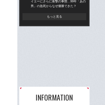
イエーにさらに衝撃の事態…99年「あの
ら“
男」の急死からなぜ優勝できた？
ス
もっと見る
INFORMATION