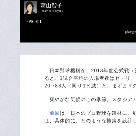
葛山智子
Tomoko Katsurayama
PROFILE
photogr
日本野球機構が、2013年度公式戦（
ると、1試合平均の入場者数はセ・リーグ
20,783人（同 0.1％減）と、まず
爽やかな気候のこの季節。スタジアム
前回
は、日本のプロ野球を題材に、
は、具体的に、どのような施策を設計