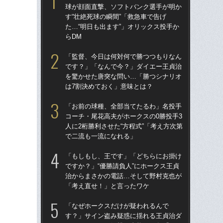
球が顔面直撃、ソフトバンク選手が明か
球
す“壮絶死球の瞬間”「救急車で告げ
す“
た…“明日も出ます”」オリックス投手か
た…
らDM
らD
「監督、今日は何対何で勝つつもりなん
「
です？」「なんで今？」ダイエー王貞治
で
を驚かせた唐突な問い…「勝つシナリオ
を
は7割決めておく」意味とは？
は
「お前の球種、全部当てたるわ」名投手
「
コーチ・尾花高夫がホークスの0勝投手3
コー
人に2桁勝利させた“方程式”「考え方次第
人に
で二流も一流になれる」
で
「もしもし、王です」「どちらにお掛け
「
ですか？」“優勝請負人”にホークス王貞
です
治からまさかの電話…そして野村克也が
治
「考え直せ！」と言ったワケ
「
「なぜホークスだけが疑われるんで
「
す？」サイン盗み疑惑に揺れる王貞治ダ
ホー