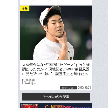
名作
近藤健介はなぜ“国内組ただ一人”ずっと好
調だったのか？ 現地記者がWBC練習風景
に見た“2つの違い”「調整不足と無縁だっ
た」
氏原英明
Hideaki Ujihara
2023/03/28
侍ジャパン
その他の名作記事