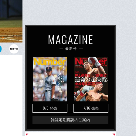
MAGAZINE
最新号
ほぼ全試合
力となってい
8/6
4/16
発売
発売
雑誌定期購読のご案内