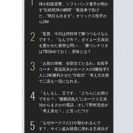
球が顔面直撃、ソフトバンク選手が明か
球
す“壮絶死球の瞬間”「救急車で告げ
す“
た…“明日も出ます”」オリックス投手か
た…
らDM
らD
「監督、今日は何対何で勝つつもりなん
「
です？」「なんで今？」ダイエー王貞治
で
を驚かせた唐突な問い…「勝つシナリオ
を
は7割決めておく」意味とは？
は
「お前の球種、全部当てたるわ」名投手
「
コーチ・尾花高夫がホークスの0勝投手3
コー
人に2桁勝利させた“方程式”「考え方次第
人に
で二流も一流になれる」
で
「もしもし、王です」「どちらにお掛け
「
ですか？」“優勝請負人”にホークス王貞
です
治からまさかの電話…そして野村克也が
治
「考え直せ！」と言ったワケ
「
「なぜホークスだけが疑われるんで
「
す？」サイン盗み疑惑に揺れる王貞治ダ
ホー