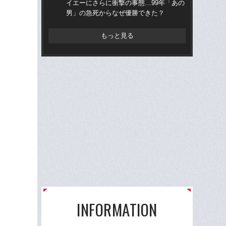
イエーにさらに衝撃の事態…99年「あの
ら“
男」の急死からなぜ優勝できた？
ス
もっと見る
INFORMATION