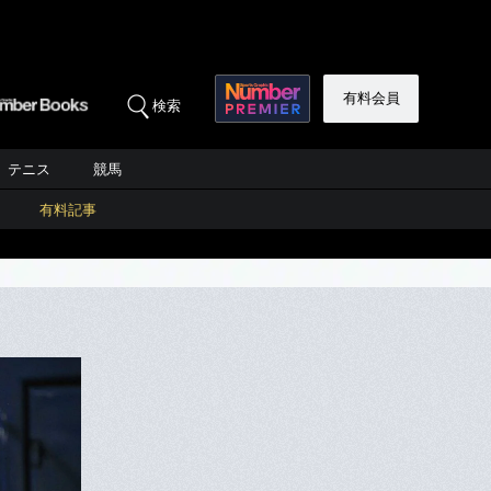
有料会員
検索
テニス
競馬
有料記事