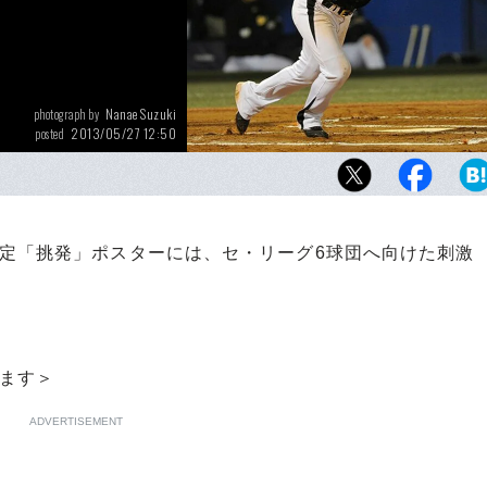
Nanae Suzuki
photograph by
2013/05/27 12:50
posted
3年ぶりに日本球界に戻ってきた西岡。今季、
に出場し打率.314と、好調阪神を支える原動
る。
定「挑発」ポスターには、セ・リーグ6球団へ向けた刺激
ます＞
ADVERTISEMENT