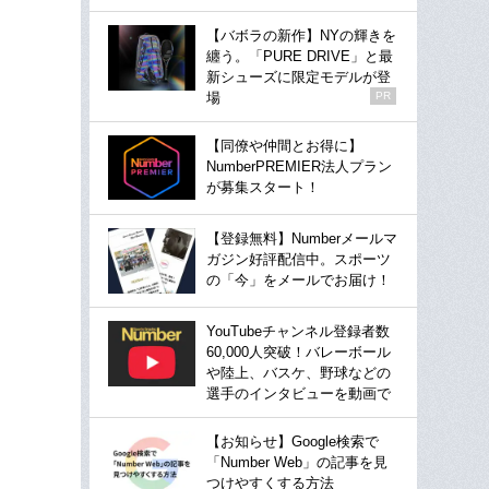
【バボラの新作】NYの輝きを
纏う。「PURE DRIVE」と最
新シューズに限定モデルが登
場
PR
【同僚や仲間とお得に】
NumberPREMIER法人プラン
が募集スタート！
【登録無料】Numberメールマ
ガジン好評配信中。スポーツ
の「今」をメールでお届け！
YouTubeチャンネル登録者数
60,000人突破！バレーボール
や陸上、バスケ、野球などの
選手のインタビューを動画で
【お知らせ】Google検索で
「Number Web」の記事を見
つけやすくする方法