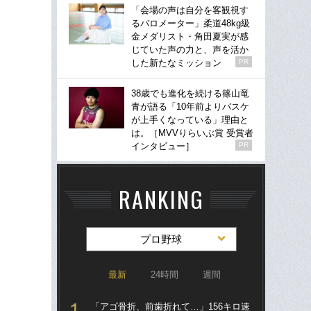
「会場の声は自分を客観視す
るバロメーター」柔道48kg級
金メダリスト・角田夏実が感
じていた声の力と、声を活か
した新たなミッション
PR
38歳でも進化を続ける篠山竜
青が語る「10年前よりバスケ
が上手くなっている」理由と
は。［MVVりらいぶ賞 受賞者
インタビュー］
PR
RANKING
プロ野球
最新
24時間
週間
「アゴ骨折、前歯折れて…」156キロ速
「ア