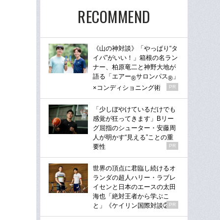
RECOMMEND
《山の神対談》「やっぱり“タ
イパ”がいい！」箱根の名ラン
ナー、柏原竜二と神野大地が
語る「エアー
サロンパス
」
®
®
×コンディショニング術
PR
「少しぼやけているだけでも
感覚が狂ってきます」Bリー
グ屈指のシューター・安藤周
人が明かす“見える”ことの重
要性
PR
世界の頂点に君臨し続けるオ
ランダの超人ハリー・ラブレ
イセンと日本のエースの太田
海也「絶対王者から学ぶこ
と」《ケイリン国際対談②》
PR