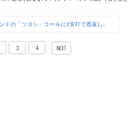
ンドの「ツヨシ」コールに2安打で恩返し。
3
4
NEXT