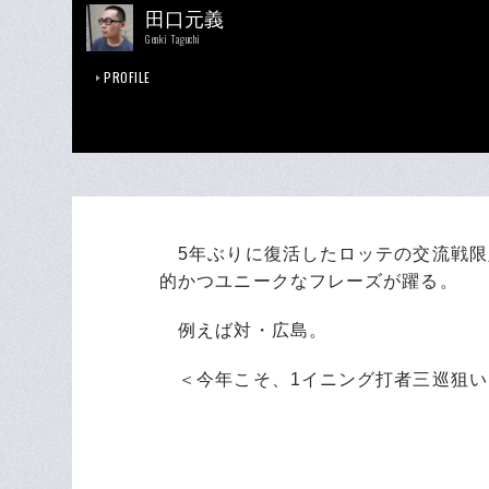
田口元義
Genki Taguchi
PROFILE
5年ぶりに復活したロッテの交流戦限
的かつユニークなフレーズが躍る。
例えば対・広島。
＜今年こそ、1イニング打者三巡狙い