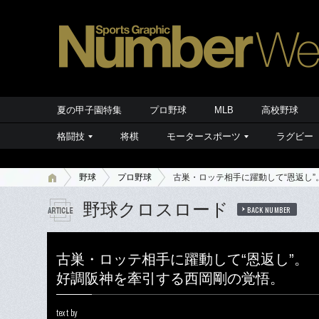
夏の甲子園特集
プロ野球
MLB
高校野球
格闘技
将棋
モータースポーツ
ラグビー
野球
プロ野球
古巣・ロッテ相手に躍動して“恩返し
野球クロスロード
BACK NUMBER
古巣・ロッテ相手に躍動して“恩返し”。
好調阪神を牽引する西岡剛の覚悟。
text by