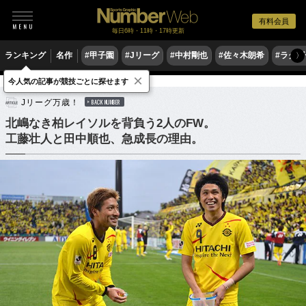
有料会員
毎日6時・11時・17時更新
ランキング
名作
#甲子園
#Jリーグ
#中村剛也
#佐々木朗希
#ラグ
〉
×
今人気の記事が競技ごとに探せます
サッカー
Jリーグ
Jリーグ万歳！
BACK NUMBER
北嶋なき柏レイソルを背負う2人のFW。
工藤壮人と田中順也、急成長の理由。