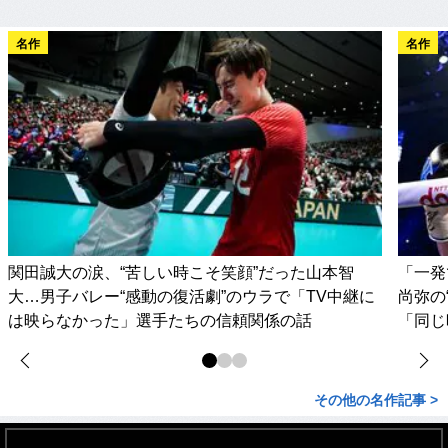
名作
名作
関田誠大の涙、“苦しい時こそ笑顔”だった山本智
「一発
大…男子バレー“感動の復活劇”のウラで「TV中継に
尚弥の
は映らなかった」選手たちの信頼関係の話
「同じ
その他の名作記事 >