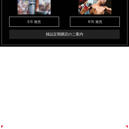
8/6
4/16
発売
発売
雑誌定期購読のご案内