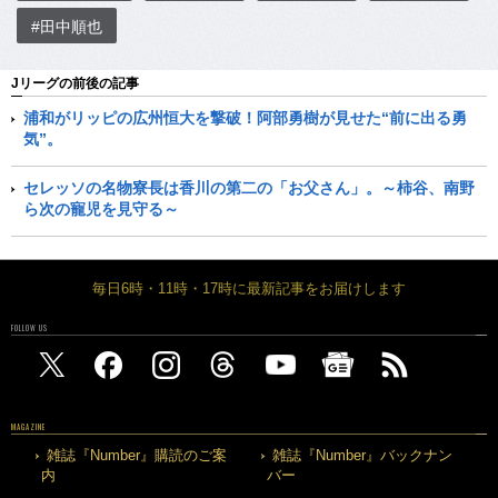
#田中順也
Jリーグの前後の記事
浦和がリッピの広州恒大を撃破！阿部勇樹が見せた“前に出る勇
気”。
セレッソの名物寮長は香川の第二の「お父さん」。～柿谷、南野
ら次の寵児を見守る～
毎日6時・11時・17時に最新記事をお届けします
FOLLOW US
MAGAZINE
雑誌『Number』購読のご案
雑誌『Number』バックナン
内
バー