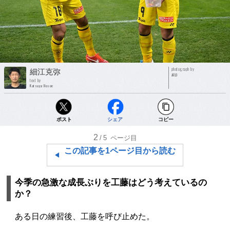
photograph by
細江克弥
AFLO
text by
Katsuya Hosoe
ポスト
シェア
コピー
2
/5
ページ目
この記事を1ページ目から読む
今季の急激な成長ぶりを工藤はどう考えているの
か？
ある日の練習後、工藤を呼び止めた。