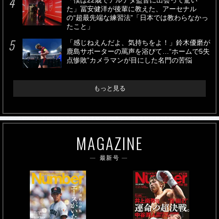
「僕は22歳でアルテタ監督に出会って驚い
た」冨安健洋が後輩に教えた、アーセナル
の“超最先端な練習法”「日本では教わらなかっ
たこと」
「感じねえんだよ、気持ちをよ！」鈴木優磨が
鹿島サポーターの罵声を浴びて…“ホームで5失
点惨敗”カメラマンが目にした名門の苦悩
もっと見る
MAGAZINE
最新号