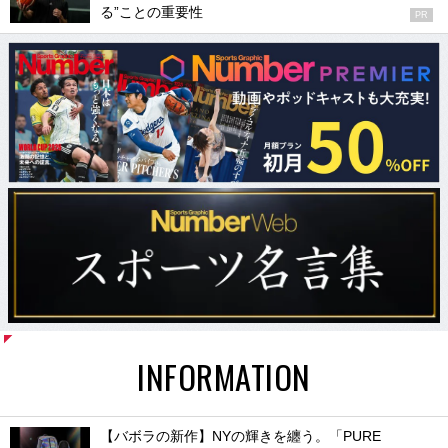
る”ことの重要性
PR
INFORMATION
【バボラの新作】NYの輝きを纏う。「PURE