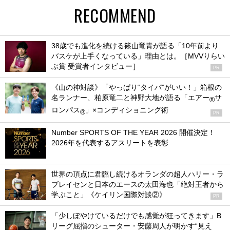
RECOMMEND
38歳でも進化を続ける篠山竜青が語る「10年前より
バスケが上手くなっている」理由とは。［MVVりらい
ぶ賞 受賞者インタビュー］
PR
《山の神対談》「やっぱり“タイパ”がいい！」箱根の
名ランナー、柏原竜二と神野大地が語る「エアー
サ
®
ロンパス
」×コンディショニング術
®
PR
Number SPORTS OF THE YEAR 2026 開催決定！
2026年を代表するアスリートを表彰
世界の頂点に君臨し続けるオランダの超人ハリー・ラ
ブレイセンと日本のエースの太田海也「絶対王者から
学ぶこと」《ケイリン国際対談②》
PR
「少しぼやけているだけでも感覚が狂ってきます」B
リーグ屈指のシューター・安藤周人が明かす“見え