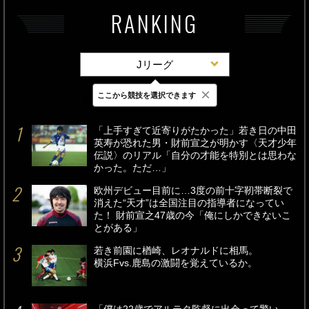
RANKING
Jリーグ
×
ここから競技を選択できます
最新
24時間
週間
「上手すぎて近寄りがたかった」若き日の中田
英寿が恐れた男・財前宣之が明かす〈天才少年
伝説〉のリアル「自分の才能を特別とは思わな
かった。ただ…」
欧州デビュー目前に…3度の前十字靭帯断裂で
消えた“天才”は全国注目の指導者になってい
た！ 財前宣之47歳の今「俺にしかできないこ
とがある」
若き前園に楢崎、レオナルドに相馬。
横浜Fvs.鹿島の激闘を覚えているか。