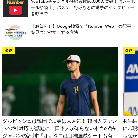
YouTubeチャンネル登録者数60,000人突破！バレーボ
ールや陸上、バスケ、野球などの選手のインタビュー
を動画で
【お知らせ】Google検索で「Number Web」の記事
を見つけやすくする方法
名作
名作
ダルビッシュは韓国で…実は大人気！ 韓国人ファン
羽生結
への“神対応”が話題に、日本人が知らない本当の“侍
に…現
ジャパンの評判”「オオタニは目標達成シートも有
らなか