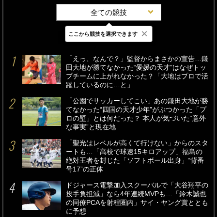
全ての競技
×
ここから競技を選択できます
最新
24時間
週間
「えっ、なんで？」監督からまさかの宣告…鎌
田大地が勝てなかった“愛媛の天才”はなぜトッ
プチームに上がれなかった？「大地はプロで活
躍しているのに…と」
「公園でサッカーしてこい」あの鎌田大地が勝
てなかった“四国の天才少年”がぶつかった「プ
ロの壁」とは何だった？ 本人が気づいた“意外
な事実”と現在地
「聖光はレベルが高くて行けない」からのスタ
ートも…「高校で球速15キロアップ」福島の
絶対王者を封じた「ソフトボール出身」“背番
号17”の正体
ドジャース電撃加入スクーバルで「大谷翔平の
投手負担減」なら4年連続MVPも…「鈴木誠也
の同僚PCAを射程圏内」サイ・ヤング賞ととも
に予想