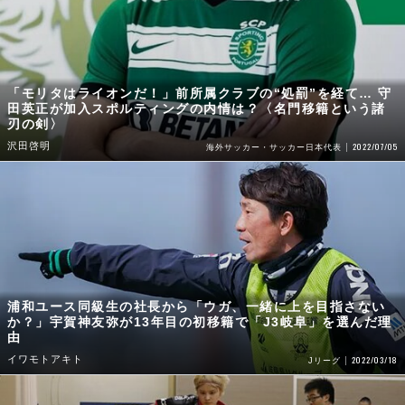
「モリタはライオンだ！」前所属クラブの“処罰”を経て… 守
田英正が加入スポルティングの内情は？〈名門移籍という諸
刃の剣〉
沢田啓明
2022/07/05
海外サッカー・サッカー日本代表
浦和ユース同級生の社長から「ウガ、一緒に上を目指さない
か？」宇賀神友弥が13年目の初移籍で「J3岐阜」を選んだ理
由
イワモトアキト
2022/03/18
Jリーグ