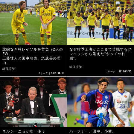
北嶋なき柏レイソルを背負う2人の
なぜ昨季王者がここまで苦戦する!?
FW。
レイソルから消えた“やってやれ
工藤壮人と田中順也、急成長の理
感”。
由。
細江克弥
細江克弥
2012/05/12
Jリーグ
2013/04/26
Jリーグ
ネルシーニョが唯一使う
ハーフナー、田中、小林。