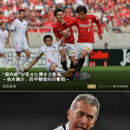
“国内組”が見せた輝きと意地。
～柏木陽介、田中順也らの奮戦～
2014/06/06
浅田真樹
有料
Jリーグ