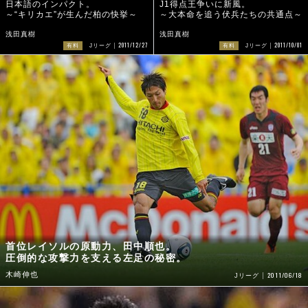
日本語のインパクト。
J1得点王争いに新風。
～“キリカエ”が生んだ柏の快挙～
～大本命を追う伏兵たちの共通点～
浅田真樹
浅田真樹
2011/12/27
2011/10/01
有料
Jリーグ
有料
Jリーグ
首位レイソルの原動力、田中順也。
圧倒的な攻撃力を支える左足の秘密。
木崎伸也
2011/06/18
Jリーグ