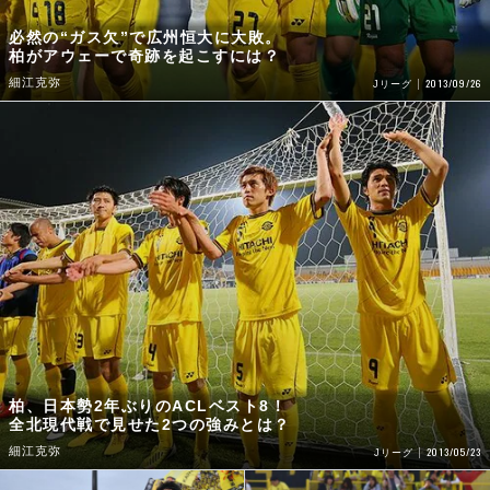
必然の“ガス欠”で広州恒大に大敗。
柏がアウェーで奇跡を起こすには？
細江克弥
2013/09/26
Jリーグ
柏、日本勢2年ぶりのACLベスト8！
全北現代戦で見せた2つの強みとは？
細江克弥
2013/05/23
Jリーグ