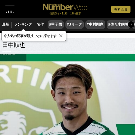
有料会員
毎日6時・11時・17時更新
最新
ランキング
名作
#甲子園
#Jリーグ
#中村剛也
#佐々木朗希
〉
×
今人気の記事が競技ごとに探せます
田中順也
関連記事
田中順也