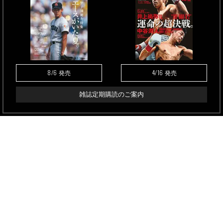
8/6
4/16
発売
発売
雑誌定期購読のご案内