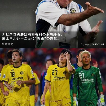
ナビスコ決勝は浦和有利の下馬評も、
策士ネルシーニョに“奇策”の気配。
飯尾篤史
2013/11/01
Jリーグ