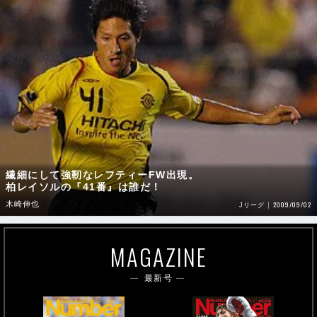
繊細にして強靭なレフティーFW出現。
柏レイソルの『41番』は誰だ！
木崎伸也
2009/09/02
Jリーグ
MAGAZINE
最新号