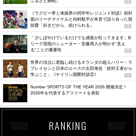
ふるさと納税』
PR
《ラグビー界と体操界の同学年レジェンド対談》初対
面のリーチマイケルと内村航平が本音で語り合った競
技愛「好きだから、続けられる」
PR
「少しぼやけているだけでも感覚が狂ってきます」B
リーグ屈指のシューター・安藤周人が明かす“見え
る”ことの重要性
PR
世界の頂点に君臨し続けるオランダの超人ハリー・ラ
ブレイセンと日本のエースの太田海也「絶対王者から
学ぶこと」《ケイリン国際対談②》
PR
Number SPORTS OF THE YEAR 2026 開催決定！
2026年を代表するアスリートを表彰
RANKING