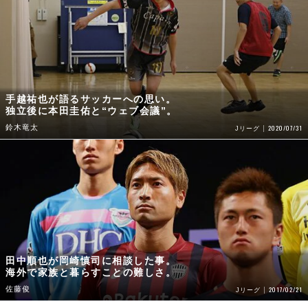
手越祐也が語るサッカーへの思い。
独立後に本田圭佑と“ウェブ会議”。
鈴木竜太
2020/07/31
Jリーグ
田中順也が岡崎慎司に相談した事。
海外で家族と暮らすことの難しさ。
佐藤俊
2017/02/21
Jリーグ