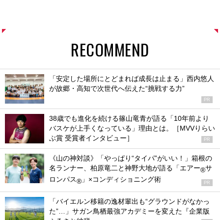
RECOMMEND
「安定した場所にとどまれば成長は止まる」西内悠人
が故郷・高知で次世代へ伝えた“挑戦する力”
PR
38歳でも進化を続ける篠山竜青が語る「10年前より
バスケが上手くなっている」理由とは。［MVVりらい
ぶ賞 受賞者インタビュー］
PR
《山の神対談》「やっぱり“タイパ”がいい！」箱根の
名ランナー、柏原竜二と神野大地が語る「エアー
サ
®
ロンパス
」×コンディショニング術
®
PR
「バイエルン移籍の逸材輩出も“グラウンドがなかっ
た”…」サガン鳥栖最強アカデミーを変えた『企業版