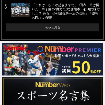
「これは、なにか起きますね」9回表、扉は開
いた…甲子園の“魔力”はなぜ熊本・有明に味方
した？ 蘇る「令和最強チームの敗戦」「逆転
のPL」の記憶
もっと見る