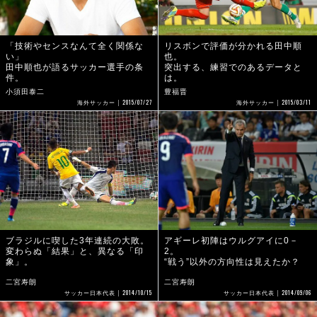
「技術やセンスなんて全く関係な
リスボンで評価が分かれる田中順
い」
也。
田中順也が語るサッカー選手の条
突出する、練習でのあるデータと
件。
は。
小須田泰二
豊福晋
2015/07/27
2015/03/11
海外サッカー
海外サッカー
ブラジルに喫した3年連続の大敗。
アギーレ初陣はウルグアイに0－
変わらぬ「結果」と、異なる「印
2。
象」。
“戦う”以外の方向性は見えたか？
二宮寿朗
二宮寿朗
2014/10/15
2014/09/06
サッカー日本代表
サッカー日本代表