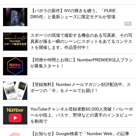
【バボラの新作】NYの輝きを纏う。「PURE
DRIVE」と最新シューズに限定モデルが登場
PR
スポーツの現場で撮影する機会のある写真家、その写
真家が撮る一瞬のシーンにスポットをあてるコンテス
トを開催します。作品受付中！
【同僚や仲間とお得に】NumberPREMIER法人プラン
が募集スタート！
【登録無料】Numberメールマガジン好評配信中。ス
ポーツの「今」をメールでお届け！
YouTubeチャンネル登録者数60,000人突破！バレーボ
ールや陸上、バスケ、野球などの選手のインタビュー
を動画で
【お知らせ】Google検索で「Number Web」の記事