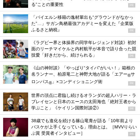
る”ことの重要性
PR
「バイエルン移籍の逸材輩出も“グラウンドがなかっ
た”…」サガン鳥栖最強アカデミーを変えた『企業版
ふるさと納税』
PR
《ラグビー界と体操界の同学年レジェンド対談》初対
面のリーチマイケルと内村航平が本音で語り合った競
技愛「好きだから、続けられる」
PR
《山の神対談》「やっぱり“タイパ”がいい！」箱根の
名ランナー、柏原竜二と神野大地が語る「エアー
サ
®
ロンパス
」×コンディショニング術
®
PR
世界の頂点に君臨し続けるオランダの超人ハリー・ラ
ブレイセンと日本のエースの太田海也「絶対王者から
学ぶこと」《ケイリン国際対談②》
PR
38歳でも進化を続ける篠山竜青が語る「10年前より
バスケが上手くなっている」理由とは。［MVVりらい
ぶ賞 受賞者インタビュー］
PR