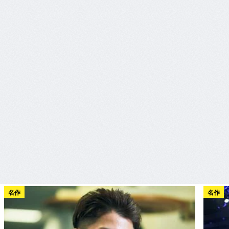
名作
名作