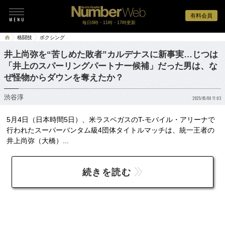
有料会員
毎日6時・11時・17時更新
格闘技
ボクシング
井上尚弥を“苦しめた敗者”カルデナスに新事実…じつは
「井上のスパーリングパートナー候補」だった男は、な
ぜ怪物からダウンを奪えたか？
渋谷淳
2025/05/08 11:03
5月4日（日本時間5日）、米ラスベガスのT-モバイル・アリーナで
行われたスーパーバンタム級4団体タイトルマッチは、統一王者の
井上尚弥（大橋）...
続きを読む