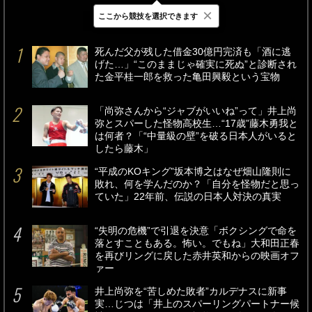
×
ここから競技を選択できます
最新
24時間
週間
死んだ父が残した借金30億円完済も「酒に逃
げた…」“このままじゃ確実に死ぬ”と診断され
た金平桂一郎を救った亀田興毅という宝物
「尚弥さんから“ジャブがいいね”って」井上尚
弥とスパーした怪物高校生…“17歳”藤木勇我と
は何者？「“中量級の壁”を破る日本人がいると
したら藤木」
“平成のKOキング”坂本博之はなぜ畑山隆則に
敗れ、何を学んだのか？「自分を怪物だと思っ
ていた」22年前、伝説の日本人対決の真実
“失明の危機”で引退を決意「ボクシングで命を
落とすこともある。怖い。でもね」大和田正春
を再びリングに戻した赤井英和からの映画オフ
ァー
井上尚弥を“苦しめた敗者”カルデナスに新事
実…じつは「井上のスパーリングパートナー候