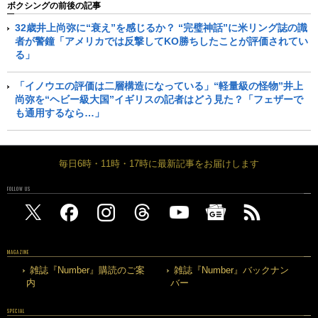
ボクシングの前後の記事
32歳井上尚弥に“衰え”を感じるか？ “完璧神話”に米リング誌の識
者が警鐘「アメリカでは反撃してKO勝ちしたことが評価されてい
る」
「イノウエの評価は二層構造になっている」“軽量級の怪物”井上
尚弥を“ヘビー級大国”イギリスの記者はどう見た？「フェザーで
も通用するなら…」
毎日6時・11時・17時に最新記事をお届けします
FOLLOW US
MAGAZINE
雑誌『Number』購読のご案
雑誌『Number』バックナン
内
バー
SPECIAL