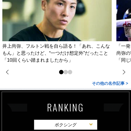
井上尚弥、フルトン戦を自ら語る！「あれ、こんな
「一発
もん」と思ったけど、“一つだけ想定外”だったこと
尚弥の
「10回くらい踏まれましたから」
「同じ
その他の名作記事 >
RANKING
ボクシング