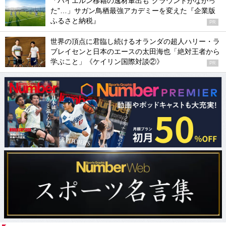
「バイエルン移籍の逸材輩出も“グラウンドがなかっ
た”…」サガン鳥栖最強アカデミーを変えた『企業版
ふるさと納税』
PR
世界の頂点に君臨し続けるオランダの超人ハリー・ラ
ブレイセンと日本のエースの太田海也「絶対王者から
学ぶこと」《ケイリン国際対談②》
PR