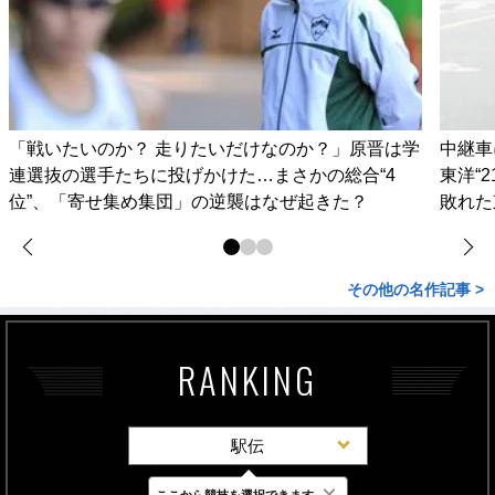
「戦いたいのか？ 走りたいだけなのか？」原晋は学
中継車
連選抜の選手たちに投げかけた…まさかの総合“4
東洋“
位”、「寄せ集め集団」の逆襲はなぜ起きた？
敗れた
その他の名作記事 >
RANKING
駅伝
×
ここから競技を選択できます