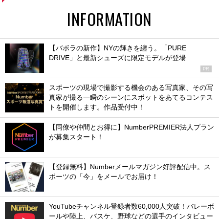
INFORMATION
【バボラの新作】NYの輝きを纏う。「PURE
DRIVE」と最新シューズに限定モデルが登場
PR
スポーツの現場で撮影する機会のある写真家、その写
真家が撮る一瞬のシーンにスポットをあてるコンテス
トを開催します。作品受付中！
【同僚や仲間とお得に】NumberPREMIER法人プラン
が募集スタート！
【登録無料】Numberメールマガジン好評配信中。ス
ポーツの「今」をメールでお届け！
YouTubeチャンネル登録者数60,000人突破！バレーボ
ールや陸上、バスケ、野球などの選手のインタビュー