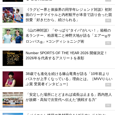
《ラグビー界と体操界の同学年レジェンド対談》初対
面のリーチマイケルと内村航平が本音で語り合った競
技愛「好きだから、続けられる」
PR
《山の神対談》「やっぱり“タイパ”がいい！」箱根の
名ランナー、柏原竜二と神野大地が語る「エアー
サ
®
ロンパス
」×コンディショニング術
®
PR
Number SPORTS OF THE YEAR 2026 開催決定！
2026年を代表するアスリートを表彰
38歳でも進化を続ける篠山竜青が語る「10年前より
バスケが上手くなっている」理由とは。［MVVりらい
ぶ賞 受賞者インタビュー］
PR
「安定した場所にとどまれば成長は止まる」西内悠人
が故郷・高知で次世代へ伝えた“挑戦する力”
PR