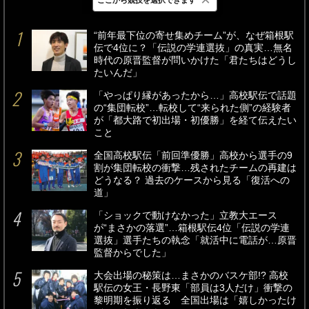
最新
24時間
週間
“前年最下位の寄せ集めチーム”が、なぜ箱根駅
伝で4位に？「伝説の学連選抜」の真実…無名
時代の原晋監督が問いかけた「君たちはどうし
たいんだ」
「やっぱり縁があったから…」高校駅伝で話題
の“集団転校”…転校して“来られた側”の経験者
が「都大路で初出場・初優勝」を経て伝えたい
こと
全国高校駅伝「前回準優勝」高校から選手の9
割が集団転校の衝撃…残されたチームの再建は
どうなる？ 過去のケースから見る「復活への
道」
「ショックで動けなかった」立教大エース
が“まさかの落選”…箱根駅伝4位「伝説の学連
選抜」選手たちの執念「就活中に電話が…原晋
監督からでした」
大会出場の秘策は…まさかのバスケ部!? 高校
駅伝の女王・長野東「部員は3人だけ」衝撃の
黎明期を振り返る 全国出場は「嬉しかったけ