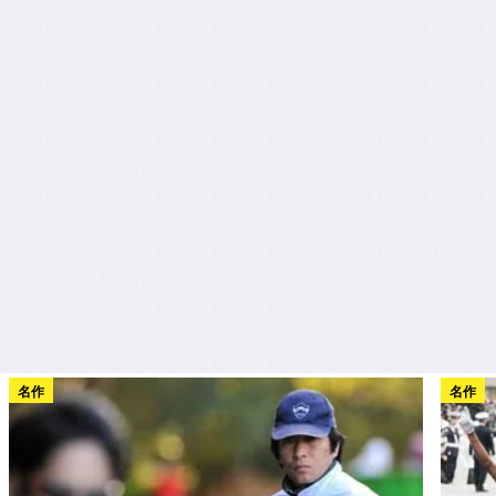
名作
名作