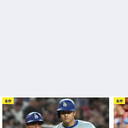
名作
名作