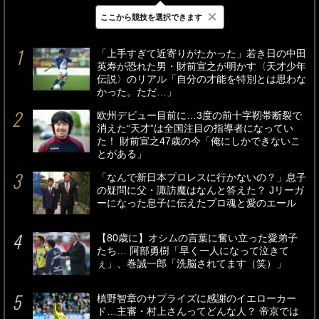
×
ここから競技を選択できます
最新
24時間
週間
「上手すぎて近寄りがたかった」若き日の中田
英寿が恐れた男・財前宣之が明かす〈天才少年
伝説〉のリアル「自分の才能を特別とは思わな
かった。ただ…」
欧州デビュー目前に…3度の前十字靭帯断裂で
消えた“天才”は全国注目の指導者になってい
た！ 財前宣之47歳の今「俺にしかできないこ
とがある」
「なんで新日本プロレスに行かないの？」息子
の疑問に父・諏訪魔はなんと答えた？ Jリーガ
ーになった息子に伝えたプロ魂と愛のエール
【80歳に】オシムの言葉に奮い立った愛弟子
たち… 阿部勇樹「早く一人になって泣きて
ぇ」、巻誠一郎「洗脳されてます（笑）」
槙野智章のサプライズに感謝のイエローカー
ド…主審・村上さんってどんな人？ 帝京では