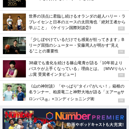
世界の頂点に君臨し続けるオランダの超人ハリー・ラ
ブレイセンと日本のエースの太田海也「絶対王者から
学ぶこと」《ケイリン国際対談②》
PR
「少しぼやけているだけでも感覚が狂ってきます」B
リーグ屈指のシューター・安藤周人が明かす“見え
る”ことの重要性
PR
38歳でも進化を続ける篠山竜青が語る「10年前より
バスケが上手くなっている」理由とは。［MVVりらい
ぶ賞 受賞者インタビュー］
PR
《山の神対談》「やっぱり“タイパ”がいい！」箱根の
名ランナー、柏原竜二と神野大地が語る「エアー
サ
®
ロンパス
」×コンディショニング術
®
PR