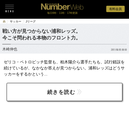
有料会員
毎日6時・11時・17時更新
サッカー
Jリーグ
戦い方が見つからない浦和レッズ。
今こそ問われる本物のフロント力。
木崎伸也
2011/06/05 08:00
ゼリコ・ペトロビッチ監督も、柏木陽介ら選手たちも、試行錯誤を
続けているが、なかなか答えが見つからない。浦和レッズはどうサ
ッカーをするかという...
続きを読む