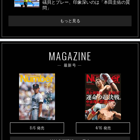
礒貝とプレー、印象深いのは「本田圭佑の質
問」
もっと見る
MAGAZINE
最新号
8/6
4/16
発売
発売