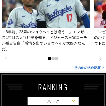
「6年前、23歳のショウヘイとは違う…」エンゼル
エンゼ
ス1年目の大谷翔平を知る、ドジャース三塁コーチ
のか？
が独占告白「感情を出すショウヘイが大好きなん
ウトに
だ」
その他の名作記事 >
RANKING
Jリーグ