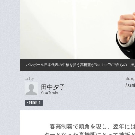
バレボール日本代表の中核を担う高橋藍がNumberTVで自らの「
text by
photog
Asam
田中夕子
Yuko Tanaka
PROFILE
春高制覇で頭角を現し、翌年に
ターとなった高橋藍にとって挫折