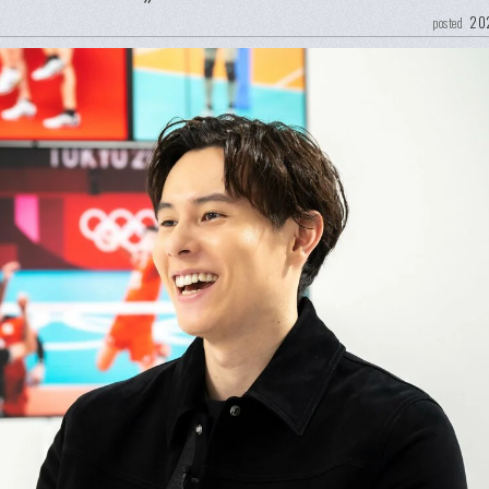
202
posted