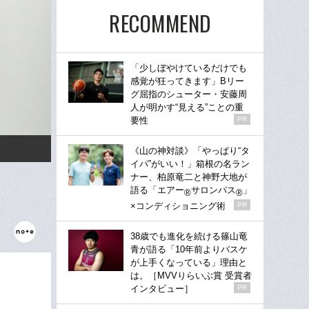
RECOMMEND
「少しぼやけているだけでも
感覚が狂ってきます」Bリー
グ屈指のシューター・安藤周
人が明かす“見える”ことの重
要性
PR
《山の神対談》「やっぱり“タ
イパ”がいい！」箱根の名ラン
ナー、柏原竜二と神野大地が
語る「エアー
サロンパス
」
®
®
×コンディショニング術
PR
38歳でも進化を続ける篠山竜
青が語る「10年前よりバスケ
が上手くなっている」理由と
は。［MVVりらいぶ賞 受賞者
インタビュー］
PR