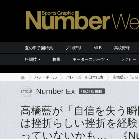
夏の甲子園特集
プロ野球
MLB
高校野球
格闘技
将棋
モータースポーツ
ラグビー
バレーボール
バレーボール日本代表
高橋藍が「自信
Number Ex
BACK NUMBER
高橋藍が「自信を失う瞬
は挫折らしい挫折を経験
っていないかも…」《Num