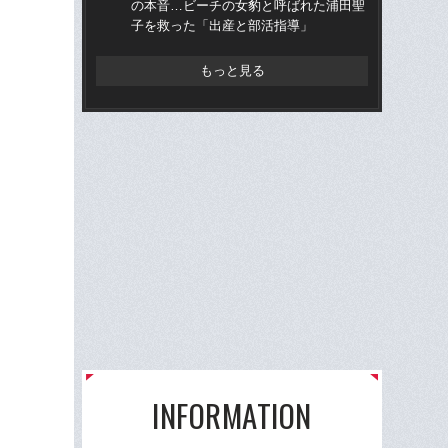
の本音…ビーチの女豹と呼ばれた浦田聖
の
子を救った「出産と部活指導」
子
もっと見る
INFORMATION