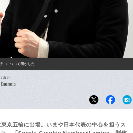
挫折」について明かした
raph by
i Enomoto
は東京五輪に出場。
いまや日本代表の中心を担うス
とは。
「Sports Graphic Number×Lemino」制作