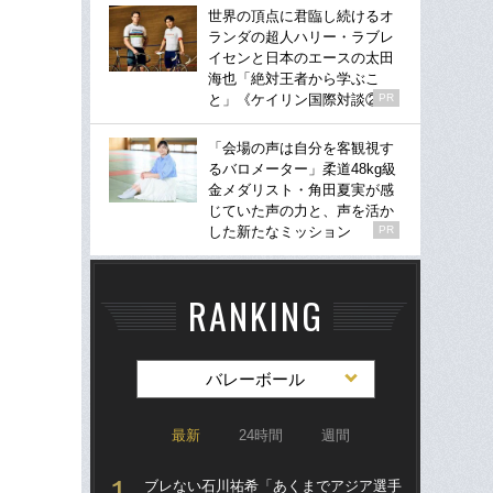
世界の頂点に君臨し続けるオ
ランダの超人ハリー・ラブレ
イセンと日本のエースの太田
海也「絶対王者から学ぶこ
と」《ケイリン国際対談②》
PR
「会場の声は自分を客観視す
るバロメーター」柔道48kg級
金メダリスト・角田夏実が感
じていた声の力と、声を活か
した新たなミッション
PR
RANKING
バレーボール
最新
24時間
週間
ブレない石川祐希「あくまでアジア選手
ブ