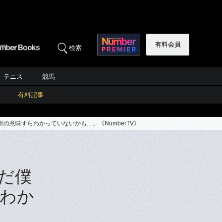
有料会員
検索
テニス
競馬
有料記事
意味すらわかっていないかも…」《NumberTV》
だ僕
わか