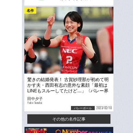
名作
驚きの結婚発表！ 古賀紗理那が初めて明
かす夫・西田有志の意外な素顔「最初は
LINEもスルーしてたけど…」〈バレー界
のビッグカップル秘話〉
田中夕子
Yuko Tanaka
2023/02/10
バレーボール
その他の名作記事