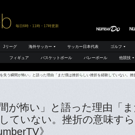
毎日6時・11時・17時更新
Jリーグ
海外サッカー
サッカー日本代表
ゴルフ
フィギュア
バスケットボール
バレーボール
他競技
を失う瞬間が怖い」と語った理由「まだ僕は挫折らしい挫折を経験していない。挫折の
間が怖い」と語った理由「ま
していない。挫折の意味すら
berTV》