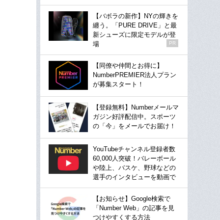
【バボラの新作】NYの輝きを
纏う。「PURE DRIVE」と最
新シューズに限定モデルが登
場
PR
【同僚や仲間とお得に】
NumberPREMIER法人プラン
が募集スタート！
【登録無料】Numberメールマ
ガジン好評配信中。スポーツ
の「今」をメールでお届け！
YouTubeチャンネル登録者数
60,000人突破！バレーボール
や陸上、バスケ、野球などの
選手のインタビューを動画で
【お知らせ】Google検索で
「Number Web」の記事を見
つけやすくする方法