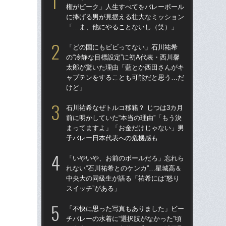
権がピーク」人生すべてをバレーボール
権
に捧げる男が見据える壮大なミッション
に
「…ま、他にやることないし（笑）」
「
「どの国にもビビってない」石川祐希
「
の“冷静な目標設定”に初A代表・西川馨
の“
太郎が驚いた理由「藍とか西田さんがキ
太
ャプテンをすることも可能だと思う…だ
ャ
けど」
け
石川祐希なぜトルコ移籍？ じつは3カ月
石川
前に明かしていた“本当の理由”「もう決
前に
まってますよ」「お金だけじゃない」男
ま
子バレー日本代表への危機感も
子
「いやいや、お前のボールだろ」忘れら
天
れない“石川祐希とのケンカ”…星城高＆
人
中央大の同級生が語る「祐希には“怒り
トリ
スイッチ”がある」
身創
「不快に思った写真もありました」ビー
「
チバレーの水着に“選択肢がなかった”頃
チバ