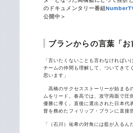
のドキュメンタリー番組
NumberT
公開中＞
ブランからの言葉「お
「言いたくないことも言わなければい
チームの仲間も理解して、ついてきて
思います」
高橋のサクセスストーリーが始まるの
ムをリード。春高では、攻守両面で圧
優勝に導く。直後に選出された日本代
督を務めたフィリップ・ブランに直接
「（石川）祐希の対角には藍が入るん