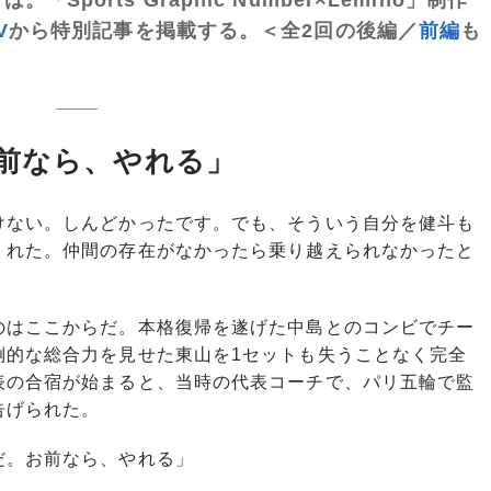
V
から特別記事を掲載する。＜全2回の後編／
前編
も
前なら、やれる」
けない。しんどかったです。でも、そういう自分を健斗も
くれた。仲間の存在がなかったら乗り越えられなかったと
はここからだ。本格復帰を遂げた中島とのコンビでチー
倒的な総合力を見せた東山を1セットも失うことなく完全
表の合宿が始まると、当時の代表コーチで、パリ五輪で監
告げられた。
だ。お前なら、やれる」