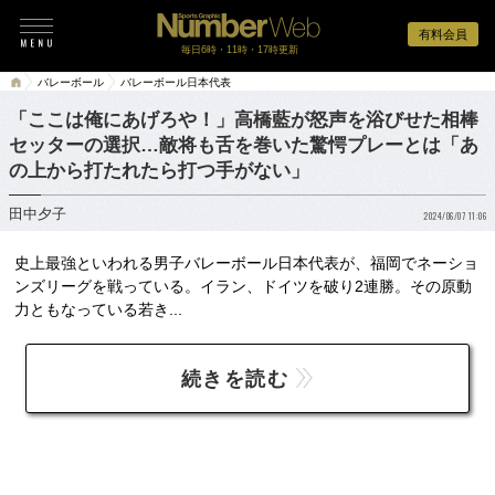
有料会員
毎日6時・11時・17時更新
バレーボール
バレーボール日本代表
「ここは俺にあげろや！」高橋藍が怒声を浴びせた相棒
セッターの選択…敵将も舌を巻いた驚愕プレーとは「あ
の上から打たれたら打つ手がない」
田中夕子
2024/06/07 11:06
史上最強といわれる男子バレーボール日本代表が、福岡でネーショ
ンズリーグを戦っている。イラン、ドイツを破り2連勝。その原動
力ともなっている若き...
続きを読む