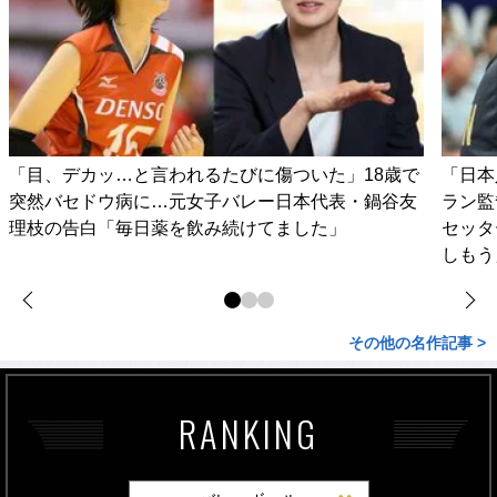
「目、デカッ…と言われるたびに傷ついた」18歳で
「日本
突然バセドウ病に…元女子バレー日本代表・鍋谷友
ラン監
理枝の告白「毎日薬を飲み続けてました」
セッタ
しもう
その他の名作記事 >
RANKING