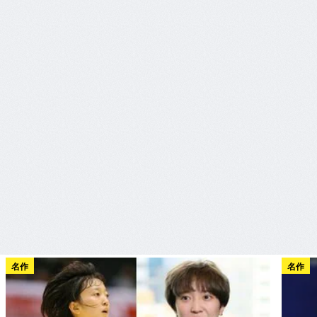
名作
名作