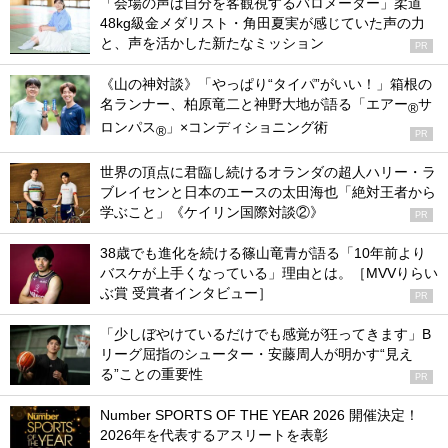
「会場の声は自分を客観視するバロメーター」柔道
48kg級金メダリスト・角田夏実が感じていた声の力
と、声を活かした新たなミッション
PR
《山の神対談》「やっぱり“タイパ”がいい！」箱根の
名ランナー、柏原竜二と神野大地が語る「エアー
サ
®
ロンパス
」×コンディショニング術
®
PR
世界の頂点に君臨し続けるオランダの超人ハリー・ラ
ブレイセンと日本のエースの太田海也「絶対王者から
学ぶこと」《ケイリン国際対談②》
PR
38歳でも進化を続ける篠山竜青が語る「10年前より
バスケが上手くなっている」理由とは。［MVVりらい
ぶ賞 受賞者インタビュー］
PR
「少しぼやけているだけでも感覚が狂ってきます」B
リーグ屈指のシューター・安藤周人が明かす“見え
る”ことの重要性
PR
Number SPORTS OF THE YEAR 2026 開催決定！
2026年を代表するアスリートを表彰