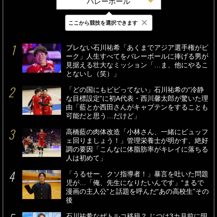
バレーボール
×
ここから競技を選択できます
最新
24時間
週間
ブレない石川祐希「あくまでアジア選手権がピ
ーク」人生すべてをバレーボールに捧げる男が
見据える壮大なミッション「…ま、他にやるこ
とないし（笑）」
「どの国にもビビってない」石川祐希の“冷静
な目標設定”に初A代表・西川馨太郎が驚いた理
由「藍とか西田さんがキャプテンをすることも
可能だと思う…だけど」
高橋藍の肉体改造「小林さん、一緒にビュッフ
ェ回りましょう！」管理栄養士が明かす、絶好
調の要因「こんなに体脂肪率がキレイに落ちる
人は初めて」
「うるせー、クソ指導者！」暴言を吐いた問題
児が…「俺、先生になりたいんです」“まるで
漫画の主人公”と話題を呼んだ“あの高校生”その
後
石川祐希なぜトルコ移籍？ じつは3カ月前に明