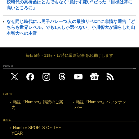
校時代の高橋藍はとんでもなく“負けず嫌い”だった「目標は常に
高いところに」
なぜ同じ時代に…男子バレー“2人の最強リベロ”に非情な通告「ど
ちらも世界レベル。でも1人しか選べない」小川智大が漏らした山
本智大への本音
毎日6時・11時・17時に最新記事をお届けします
FOLLOW US
MAGAZINE
雑誌『Number』購読のご案
雑誌『Number』バックナン
内
バー
SPECIAL
Number SPORTS OF THE
YEAR