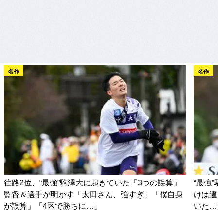
名作
名作
往路2位、“最強”駒澤大に起きていた「3つの誤算」
“最強
監督＆選手が明かす「太田さん、強すぎ」「僕自身
けは違
が誤算」「4区で勝ちに…」
いた…