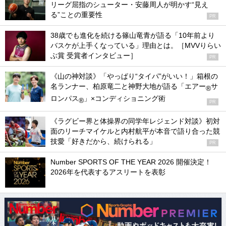
リーグ屈指のシューター・安藤周人が明かす“見え
る”ことの重要性
PR
38歳でも進化を続ける篠山竜青が語る「10年前より
バスケが上手くなっている」理由とは。［MVVりらい
ぶ賞 受賞者インタビュー］
PR
《山の神対談》「やっぱり“タイパ”がいい！」箱根の
名ランナー、柏原竜二と神野大地が語る「エアー
サ
®
ロンパス
」×コンディショニング術
®
PR
《ラグビー界と体操界の同学年レジェンド対談》初対
面のリーチマイケルと内村航平が本音で語り合った競
技愛「好きだから、続けられる」
PR
Number SPORTS OF THE YEAR 2026 開催決定！
2026年を代表するアスリートを表彰