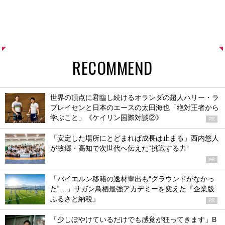
RECOMMEND
世界の頂点に君臨し続けるオランダの超人ハリー・ラ
ブレイセンと日本のエースの太田海也「絶対王者から
学ぶこと」《ケイリン国際対談②》
PR
「安定した場所にとどまれば成長は止まる」西内悠人
が故郷・高知で次世代へ伝えた“挑戦する力”
PR
「バイエルン移籍の逸材輩出も“グラウンドがなかっ
た”…」サガン鳥栖最強アカデミーを変えた『企業版
ふるさと納税』
PR
「少しぼやけているだけでも感覚が狂ってきます」B