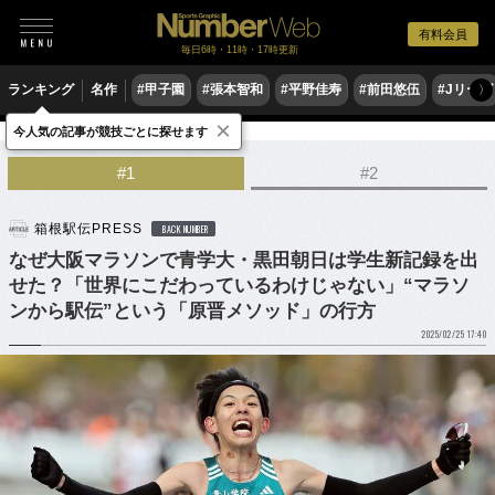
有料会員
毎日6時・11時・17時更新
ランキング
名作
#甲子園
#張本智和
#平野佳寿
#前田悠伍
#Jリーグ
〉
×
今人気の記事が競技ごとに探せます
陸上
マラソン
#1
#2
箱根駅伝PRESS
BACK NUMBER
なぜ大阪マラソンで青学大・黒田朝日は学生新記録を出
せた？「世界にこだわっているわけじゃない」“マラソ
ンから駅伝”という「原晋メソッド」の行方
2025/02/25 17:40