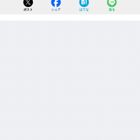
ポスト
シェア
はてな
送る