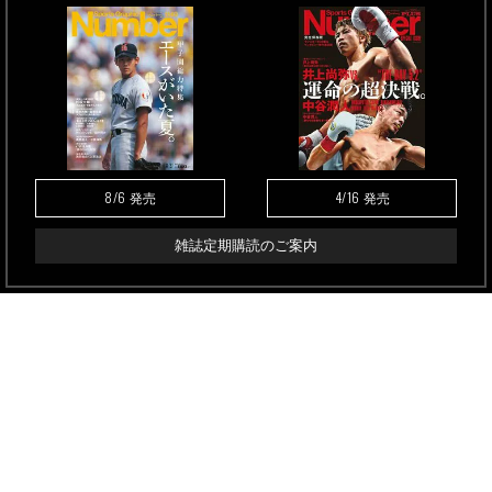
8/6
4/16
発売
発売
雑誌定期購読のご案内