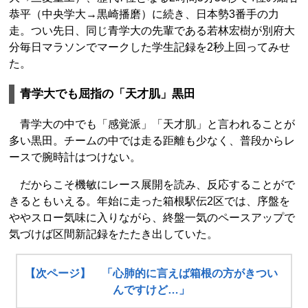
恭平（中央学大→黒崎播磨）に続き、日本勢3番手の力
走。つい先日、同じ青学大の先輩である若林宏樹が別府大
分毎日マラソンでマークした学生記録を2秒上回ってみせ
た。
青学大でも屈指の「天才肌」黒田
青学大の中でも「感覚派」「天才肌」と言われることが
多い黒田。チームの中では走る距離も少なく、普段からレ
ースで腕時計はつけない。
だからこそ機敏にレース展開を読み、反応することがで
きるともいえる。年始に走った箱根駅伝2区では、序盤を
ややスロー気味に入りながら、終盤一気のペースアップで
気づけば区間新記録をたたき出していた。
【次ページ】 「心肺的に言えば箱根の方がきつい
んですけど…」