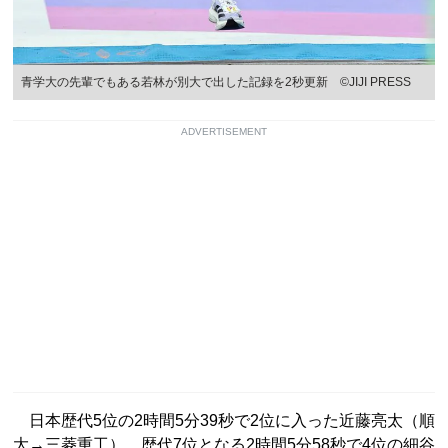
青学大の先輩でもある若林が別大で出した記録を2秒更新 ©︎JIJI PRESS
ADVERTISEMENT
日本歴代5位の2時間5分39秒で2位に入った近藤亮太（順
大→三菱重工）、歴代7位となる2時間5分58秒で4位の細谷