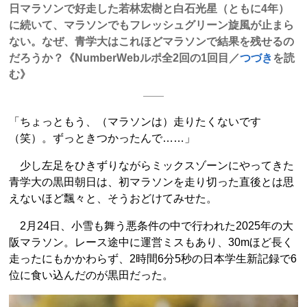
日マラソンで好走した若林宏樹と白石光星（ともに4年）
に続いて、マラソンでもフレッシュグリーン旋風が止まら
ない。なぜ、青学大はこれほどマラソンで結果を残せるの
だろうか？《NumberWebルポ全2回の1回目／
つづき
を読
む》
「ちょっともう、（マラソンは）走りたくないです
（笑）。ずっときつかったんで……」
少し左足をひきずりながらミックスゾーンにやってきた
青学大の黒田朝日は、初マラソンを走り切った直後とは思
えないほど飄々と、そうおどけてみせた。
2月24日、小雪も舞う悪条件の中で行われた2025年の大
阪マラソン。レース途中に運営ミスもあり、30mほど長く
走ったにもかかわらず、2時間6分5秒の日本学生新記録で6
位に食い込んだのが黒田だった。