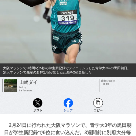
大阪マラソンで2時間6分5秒の学生新記録でフィニッシュした青学大3年の黒田朝日。
別大マラソンで先輩の若林宏樹が出した記録を2秒更新した
photograph by
山崎ダイ
JIJI PRESS
text by
Dai Yamazaki
ポスト
シェア
コピー
2月24日に行われた大阪マラソンで、青学大3年の黒田朝
日が学生新記録で6位に食い込んだ。3週間前に別府大分毎