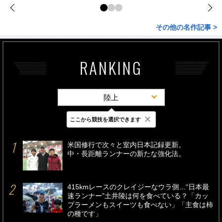
その他の名作記事 >
RANKING
陸上
×
ここから競技を選択できます
最新
24時間
週間
米国修行で次々と室内日本記録更新。
中・長距離ランナーの新たな強化法。
415kmレースのクレイジーなウラ側…“日本最
速ランナー”土井陵は何を食べている？「カッ
プラーメンもスイーツも食べない」「主食は柿
の種です」