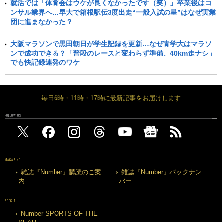
就活では「体育会はウケが良くなかったです（笑）」卒業後はコ
ンサル業界へ…早大で箱根駅伝3度出走“一般入試の星”はなぜ実業
団に進まなかった？
大阪マラソンで黒田朝日が学生記録を更新…なぜ青学大はマラソ
ンで成功できる？「普段のレースと変わらず準備、40km走ナシ」
でも快記録連発のワケ
毎日6時・11時・17時に最新記事をお届けします
FOLLOW US
MAGAZINE
雑誌『Number』購読のご案
雑誌『Number』バックナン
内
バー
SPECIAL
Number SPORTS OF THE