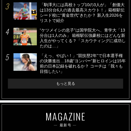
「駒澤大には高校トップ10の3人が」「創価大
は13分台6人の過去最高スカウト！」箱根駅伝
シード校に“黄金世代”きたか？ 新入生2026を
リストで紹介
“ケツメイシの息子”は国学院大へ、青学大「13
分台は1人のみ」 箱根駅伝強豪校にはどんな新
入生がやってくる？「スカウティングに成功し
たのは…」
「えっ、やばい！」“競技歴2年”で日本選手権
の決勝進出…18歳“ヨンパー”新ヒロインは15年
前の日本記録を破れるか？ コーチは「我々も
目指したい」
もっと見る
MAGAZINE
最新号