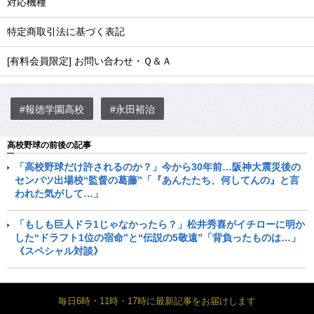
対応機種
特定商取引法に基づく表記
[有料会員限定] お問い合わせ・Ｑ＆Ａ
#報徳学園高校
#永田裕治
高校野球の前後の記事
「高校野球だけ許されるのか？」今から30年前…阪神大震災後の
センバツ出場校“監督の葛藤”「『あんたたち、何してんの』と言
われた気がして…」
「もしも巨人ドラ1じゃなかったら？」松井秀喜がイチローに明か
した“ドラフト1位の宿命”と“伝説の5敬遠”「背負ったものは…」
《スペシャル対談》
毎日6時・11時・17時に最新記事をお届けします