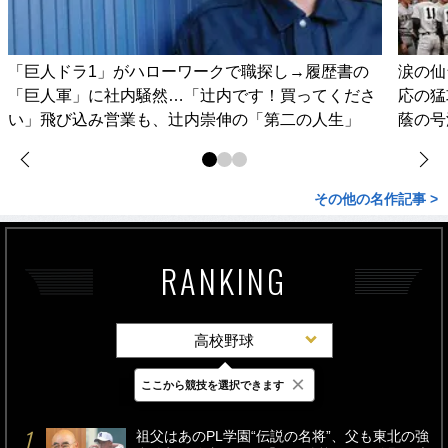
「巨人ドラ1」がハローワークで職探し→履歴書の
涙の仙
「巨人軍」に社内騒然…「辻内です！買ってくださ
応の猛
い」飛び込み営業も、辻内崇伸の「第二の人生」
蔭の号
その他の名作記事 >
RANKING
高校野球
×
ここから競技を選択できます
最新
24時間
週間
祖父はあのPL学園“伝説の名将”、父も東北の強