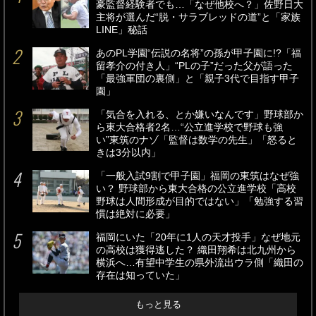
豪監督経験者でも…「なぜ他校へ？」佐野日大
主将が選んだ“脱・サラブレッドの道”と「家族
LINE」秘話
あのPL学園“伝説の名将”の孫が甲子園に!?「福
留孝介の付き人」“PLの子”だった父が語った
「最強軍団の裏側」と「親子3代で目指す甲子
園」
「気合を入れる、とか嫌いなんです」野球部か
ら東大合格者2名…“公立進学校で野球も強
い”東筑のナゾ「監督は数学の先生」「怒ると
きは3分以内」
「一般入試9割で甲子園」福岡の東筑はなぜ強
い？ 野球部から東大合格の公立進学校「高校
野球は人間形成が目的ではない」「勉強する習
慣は絶対に必要」
福岡にいた「20年に1人の天才投手」なぜ地元
の高校は獲得逃した？ 織田翔希は北九州から
横浜へ…有望中学生の県外流出ウラ側「織田の
存在は知っていた」
もっと見る