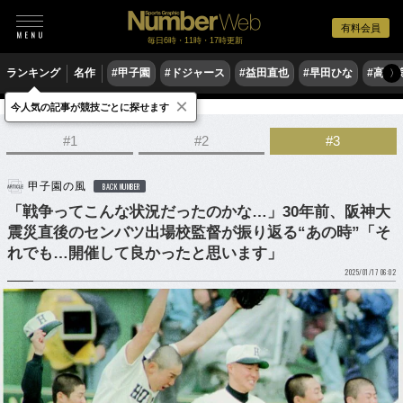
有料会員
毎日6時・11時・17時更新
ランキング
名作
#甲子園
#ドジャース
#益田直也
#早田ひな
#高木
〉
×
今人気の記事が競技ごとに探せます
野球
高校野球
#1
#2
#3
甲子園の風
BACK NUMBER
「戦争ってこんな状況だったのかな…」30年前、阪神大
震災直後のセンバツ出場校監督が振り返る“あの時”「そ
れでも…開催して良かったと思います」
2025/01/17 06:02