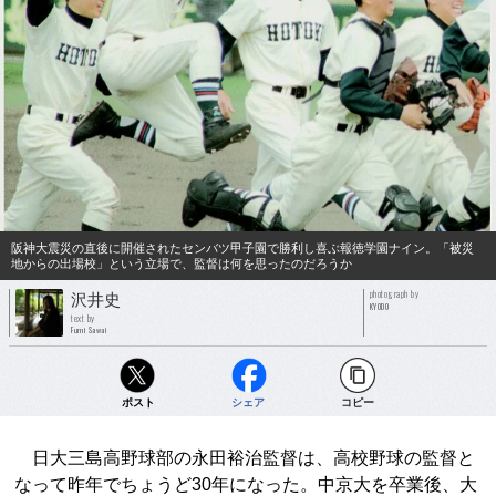
阪神大震災の直後に開催されたセンバツ甲子園で勝利し喜ぶ報徳学園ナイン。「被災
地からの出場校」という立場で、監督は何を思ったのだろうか
photograph by
沢井史
KYODO
text by
Fumi Sawai
ポスト
シェア
コピー
日大三島高野球部の永田裕治監督は、高校野球の監督と
なって昨年でちょうど30年になった。中京大を卒業後、大