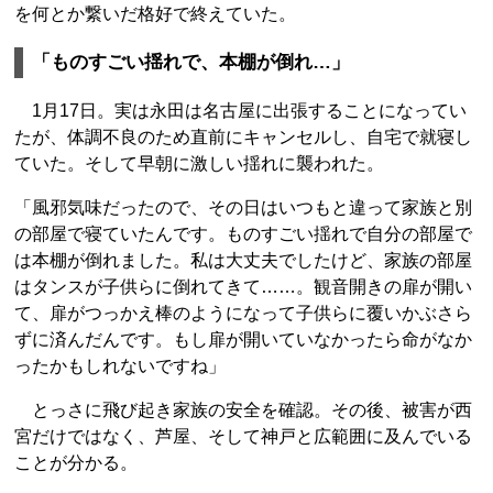
を何とか繋いだ格好で終えていた。
「ものすごい揺れで、本棚が倒れ…」
1月17日。実は永田は名古屋に出張することになってい
たが、体調不良のため直前にキャンセルし、自宅で就寝し
ていた。そして早朝に激しい揺れに襲われた。
「風邪気味だったので、その日はいつもと違って家族と別
の部屋で寝ていたんです。ものすごい揺れで自分の部屋で
は本棚が倒れました。私は大丈夫でしたけど、家族の部屋
はタンスが子供らに倒れてきて……。観音開きの扉が開い
て、扉がつっかえ棒のようになって子供らに覆いかぶさら
ずに済んだんです。もし扉が開いていなかったら命がなか
ったかもしれないですね」
とっさに飛び起き家族の安全を確認。その後、被害が西
宮だけではなく、芦屋、そして神戸と広範囲に及んでいる
ことが分かる。