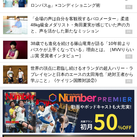
ロンパス
」×コンディショニング術
®
PR
「会場の声は自分を客観視するバロメーター」柔道
48kg級金メダリスト・角田夏実が感じていた声の力
と、声を活かした新たなミッション
PR
38歳でも進化を続ける篠山竜青が語る「10年前より
バスケが上手くなっている」理由とは。［MVVりらい
ぶ賞 受賞者インタビュー］
PR
世界の頂点に君臨し続けるオランダの超人ハリー・ラ
ブレイセンと日本のエースの太田海也「絶対王者から
学ぶこと」《ケイリン国際対談②》
PR