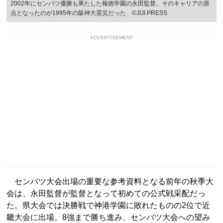
2002年にセンバツ優勝も果たした報徳学園の永田監督。そのキャリアの原
点となったのが1995年の阪神大震災だった ©JIJI PRESS
ADVERTISEMENT
センバツ大会出場の重要な参考資料となる前年の秋季大
会は、永田監督が監督となって初めての公式戦采配だっ
た。県大会では決勝戦で神港学園に敗れたものの2位で近
畿大会に出場。8強まで勝ち進み、センバツ大会への望み