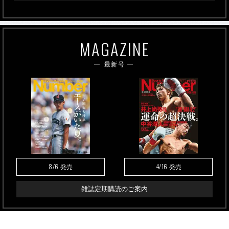
MAGAZINE
最新号
8/6
4/16
発売
発売
雑誌定期購読のご案内