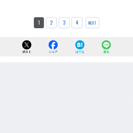
1
2
3
4
NEXT
ポスト
シェア
はてな
送る