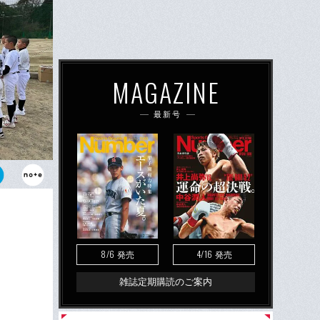
MAGAZINE
最新号
スタイルは
ものがあると
8/6
4/16
発売
発売
雑誌定期購読のご案内