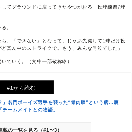
をしてグラウンドに戻ってきたやつがおる。投球練習7球
いる。
たら、『できない』となって、じゃあ先発して1球だけ投
がど真ん中のストライクで。もう、みんな号泣でした」
いていく。（文中一部敬称略）
#1から読む
？」名門ボーイズ選手を襲った“骨肉腫”という病…慶
「チームメイトとの物語」
連載の一覧を見る（#1〜3）