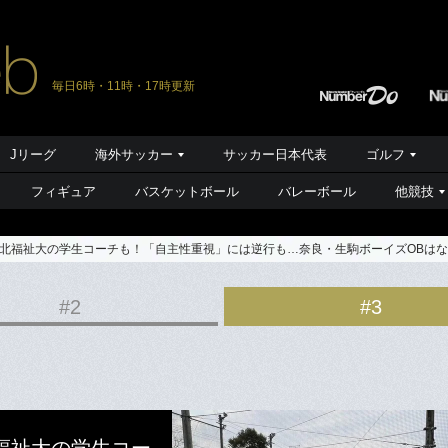
毎日6時・11時・17時更新
Jリーグ
海外サッカー
サッカー日本代表
ゴルフ
フィギュア
バスケットボール
バレーボール
他競技
北福祉大の学生コーチも！「自主性重視」には逆行も…奈良・生駒ボーイズOBは
#2
#3