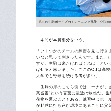
現在の生駒ボーイズのトレーニング風景 ©Takeshi 
本間が本質部分をいう。
「いくつかのチームの練習を見に行き
いなと思って刺さったんです。また、
すが、生駒は来たければくれば、とい
ばせると思いました。ここのOBは高
大学でも野球を続ける者が多い」
生駒の扉のこちら側ではコーチがまさ
茶当番”という言葉に最近は敏感だ。
荷物を運ぶこともある。練習中はボー
が野球に打ち込む環境にあることに父