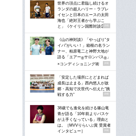
世界の頂点に君臨し続けるオ
ランダの超人ハリー・ラブレ
イセンと日本のエースの太田
海也「絶対王者から学ぶこ
と」《ケイリン国際対談②》
PR
《山の神対談》「やっぱり“タ
イパ”がいい！」箱根の名ラン
ナー、柏原竜二と神野大地が
語る「エアー
サロンパス
」
®
®
×コンディショニング術
PR
「安定した場所にとどまれば
成長は止まる」西内悠人が故
郷・高知で次世代へ伝えた“挑
戦する力”
PR
38歳でも進化を続ける篠山竜
青が語る「10年前よりバスケ
が上手くなっている」理由と
は。［MVVりらいぶ賞 受賞者
インタビュー］
PR