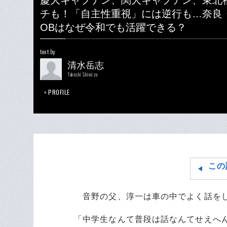
慶大キャプテン、関大キャプテン、東北
チも！「自主性重視」には逆行も…奈良
OBはなぜ令和でも活躍できる？
text by
清水岳志
Takeshi Shimizu
PROFILE
この
音野の父、淳一は車の中でよく話を
「中学生なんて普段は話なんてせえへ