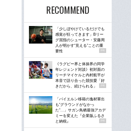
RECOMMEND
「少しぼやけているだけでも
感覚が狂ってきます」Bリー
グ屈指のシューター・安藤周
人が明かす“見える”ことの重
要性
PR
《ラグビー界と体操界の同学
年レジェンド対談》初対面の
リーチマイケルと内村航平が
本音で語り合った競技愛「好
きだから、続けられる」
PR
「バイエルン移籍の逸材輩出
も“グラウンドがなかっ
た”…」サガン鳥栖最強アカデ
ミーを変えた『企業版ふるさ
と納税』
PR