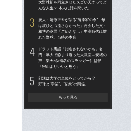
大野球部を両立させたスゴい天才ってど
た
んな人生？ 本人に話を聞いた
ら
慶大・清原正吾が語る“清原家の今”「母
慶大
は涙ひとつ流さなかった」再会した父・
は
和博の謝罪「ごめんな…」中高時代は離
和
れた野球、当時の本音
れ
ドラフト裏話「指名されないかも」名
ド
門・早大で静まり返った大教室→安堵の
将と
声…楽天5位指名のスラッガーに監督
本代
「宗山よりいいと思う」
督
部活は大学の単位をとってから!?
清
野球と“学業”、“伝統”の関係。
望？
か
れて
もっと見る