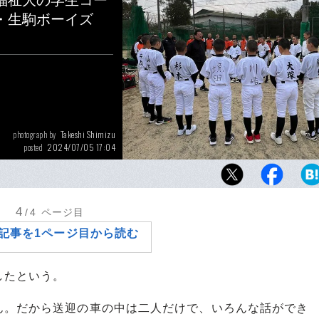
福祉大の学生コー
・生駒ボーイズ
Takeshi Shimizu
photograph by
2024/07/05 17:04
posted
現在も強豪であり続ける生駒ボーイズ。指導
「令和の主流」ではないが、それゆえに学ぶ
選手はいう
4
/4
ページ目
記事を1ページ目から読む
したという。
ん。だから送迎の車の中は二人だけで、いろんな話ができ