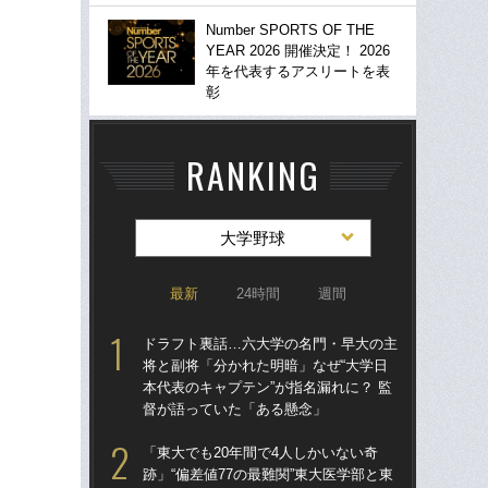
Number SPORTS OF THE
YEAR 2026 開催決定！ 2026
年を代表するアスリートを表
彰
RANKING
大学野球
最新
24時間
週間
ドラフト裏話…六大学の名門・早大の主
な
将と副将「分かれた明暗」なぜ“大学日
ン
本代表のキャプテン”が指名漏れに？ 監
ない
督が語っていた「ある懸念」
役
「東大でも20年間で4人しかいない奇
清原
跡」“偏差値77の最難関”東大医学部と東
関係