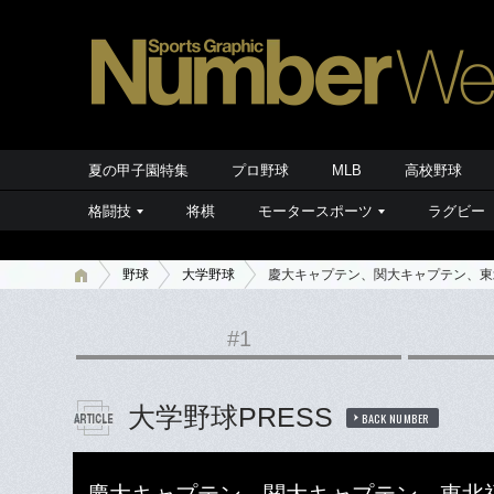
夏の甲子園特集
プロ野球
MLB
高校野球
格闘技
将棋
モータースポーツ
ラグビー
野球
大学野球
慶大キャプテン、関大キャプテン、東
#1
大学野球PRESS
BACK NUMBER