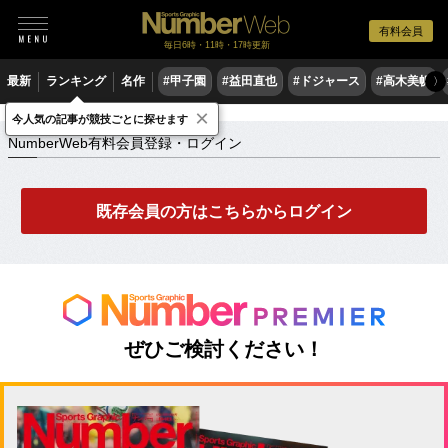
有料会員
毎日6時・11時・17時更新
最新
ランキング
名作
#甲子園
#益田直也
#ドジャース
#高木美帆
〉
×
NumberWeb有料会員登録・ログイン
今人気の記事が競技ごとに探せます
NumberWeb有料会員登録・ログイン
既存会員の方はこちらからログイン
ぜひご検討ください！