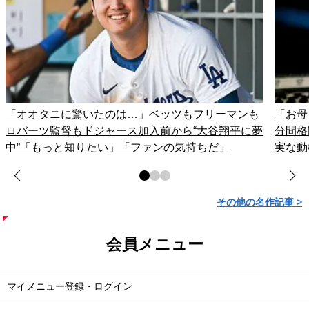
「オオタニに驚いたのは…」ベッツもフリーマンも
「お母
ロバーツ監督もドジャース加入前から“大谷翔平に夢
分間格
中”「もっと知りたい」「ファンの気持ちだ」
実な動
その他の名作記事 >
会員メニュー
マイメニュー登録・ログイン