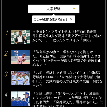
大学野球
×
ここから競技を選択できます
最新
24時間
週間
＜中日1位＞ブライト健太《3年前の脱走事
件》同級生4人が説得「足立区の実家まで追い
かけて…」、歌ったケツメイシ『仲間』
「防御率は23点台…眠れないほど悔しかっ
た」偏差値70超・開成高野球部出身“打たれま
くった”ピッチャーが東大野球部の64連敗を止
めるまで
「お前、野球じゃ通用しないでしょ」“開成高
野球部1000年に1人の逸材”は東大野球部で挫
折した…文武両道の天才は東大卒業後、何にな
った？
「朝練は遅刻、門限ルールは守らず、紅白戦
も“おふざけムード”…」大学野球で勝てなくな
った名門大…「全部変えた。退部者も出た」伝
説の名将がやってきた