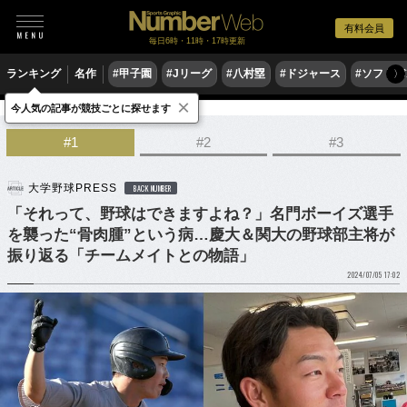
有料会員
毎日6時・11時・17時更新
ランキング
名作
#甲子園
#Jリーグ
#八村塁
#ドジャース
#ソフトバ
〉
×
今人気の記事が競技ごとに探せます
野球
大学野球
#1
#2
#3
大学野球PRESS
BACK NUMBER
「それって、野球はできますよね？」名門ボーイズ選手
を襲った“骨肉腫”という病…慶大＆関大の野球部主将が
振り返る「チームメイトとの物語」
2024/07/05 17:02