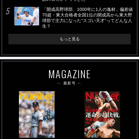
「開成高野球部、1000年に1人の逸材」偏差値
70超・東大合格者全国1位の開成高から東大野
球部で主力になった“スゴい天才”ってどんな人
生？
もっと見る
MAGAZINE
最新号