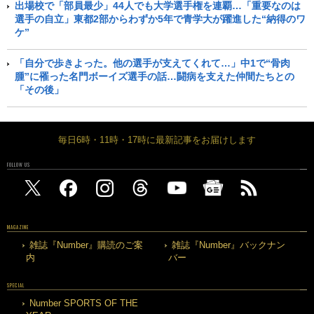
出場校で「部員最少」44人でも大学選手権を連覇…「重要なのは
選手の自立」東都2部からわずか5年で青学大が躍進した“納得のワ
ケ”
「自分で歩きよった。他の選手が支えてくれて…」中1で“骨肉
腫”に罹った名門ボーイズ選手の話…闘病を支えた仲間たちとの
「その後」
毎日6時・11時・17時に最新記事をお届けします
FOLLOW US
MAGAZINE
雑誌『Number』購読のご案
雑誌『Number』バックナン
内
バー
SPECIAL
Number SPORTS OF THE