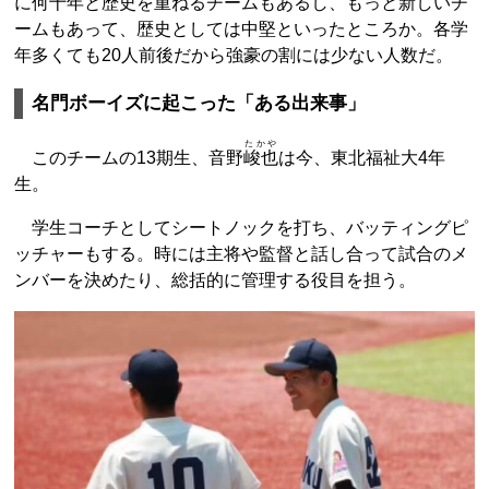
に何十年と歴史を重ねるチームもあるし、もっと新しいチ
ームもあって、歴史としては中堅といったところか。各学
年多くても20人前後だから強豪の割には少ない人数だ。
名門ボーイズに起こった「ある出来事」
たかや
このチームの13期生、音野
峻也
は今、東北福祉大4年
生。
学生コーチとしてシートノックを打ち、バッティングピ
ッチャーもする。時には主将や監督と話し合って試合のメ
ンバーを決めたり、総括的に管理する役目を担う。