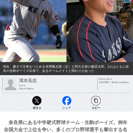
現在、慶大で主将をつとめる本間颯太朗（左）と関大主将の藤原太郎。2人はともに奈
良の生駒ボーイズ出身で、あるチームメイトと関わりがあった
photograph by
清水岳志
(L)JIJI PRESS、(R)Takeshi Shimizu
text by
Takeshi Shimizu
ポスト
シェア
コピー
奈良県にある中学硬式野球チーム・生駒ボーイズ。例年
全国大会で上位を争い、多くのプロ野球選手も輩出する名