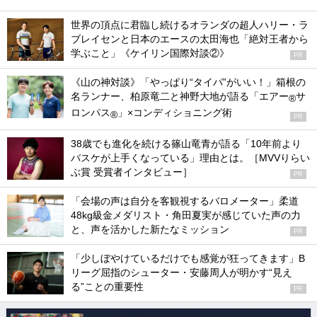
世界の頂点に君臨し続けるオランダの超人ハリー・ラ
ブレイセンと日本のエースの太田海也「絶対王者から
学ぶこと」《ケイリン国際対談②》
PR
《山の神対談》「やっぱり“タイパ”がいい！」箱根の
名ランナー、柏原竜二と神野大地が語る「エアー
サ
®
ロンパス
」×コンディショニング術
®
PR
38歳でも進化を続ける篠山竜青が語る「10年前より
バスケが上手くなっている」理由とは。［MVVりらい
ぶ賞 受賞者インタビュー］
PR
「会場の声は自分を客観視するバロメーター」柔道
48kg級金メダリスト・角田夏実が感じていた声の力
と、声を活かした新たなミッション
PR
「少しぼやけているだけでも感覚が狂ってきます」B
リーグ屈指のシューター・安藤周人が明かす“見え
る”ことの重要性
PR