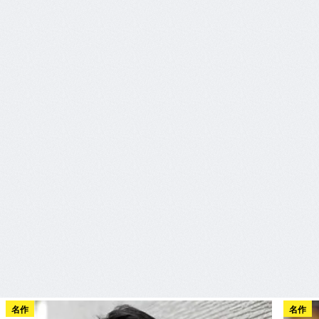
名作
名作