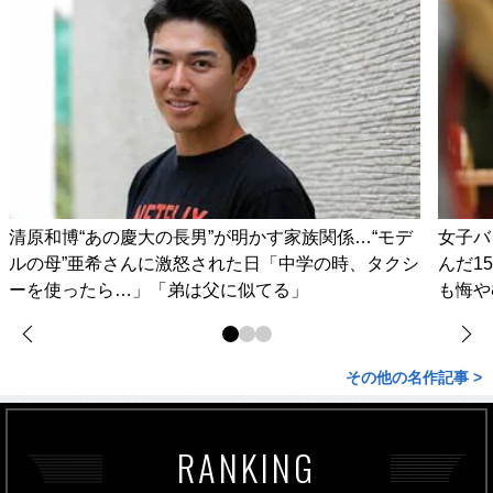
清原和博“あの慶大の長男”が明かす家族関係…“モデ
女子バ
ルの母”亜希さんに激怒された日「中学の時、タクシ
んだ1
ーを使ったら…」「弟は父に似てる」
も悔や
その他の名作記事 >
RANKING