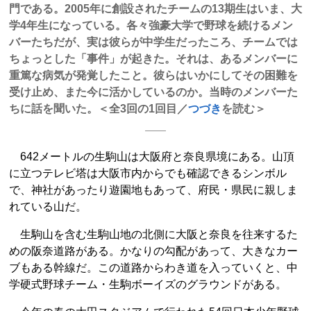
門である。2005年に創設されたチームの13期生はいま、大
学4年生になっている。各々強豪大学で野球を続けるメン
バーたちだが、実は彼らが中学生だったころ、チームでは
ちょっとした「事件」が起きた。それは、あるメンバーに
重篤な病気が発覚したこと。彼らはいかにしてその困難を
受け止め、また今に活かしているのか。当時のメンバーた
ちに話を聞いた。＜全3回の1回目／
つづき
を読む＞
642メートルの生駒山は大阪府と奈良県境にある。山頂
に立つテレビ塔は大阪市内からでも確認できるシンボル
で、神社があったり遊園地もあって、府民・県民に親しま
れている山だ。
生駒山を含む生駒山地の北側に大阪と奈良を往来するた
めの阪奈道路がある。かなりの勾配があって、大きなカー
ブもある幹線だ。この道路からわき道を入っていくと、中
学硬式野球チーム・生駒ボーイズのグラウンドがある。