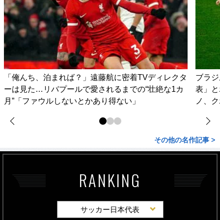
「俺んち、泊まれば？」遠藤航に密着TVディレクタ
ブラジ
ーは見た…リバプールで愛されるまでの“壮絶な1カ
表」と
月”「ファウルしないとかあり得ない」
ノ、ク
その他の名作記事 >
RANKING
サッカー日本代表