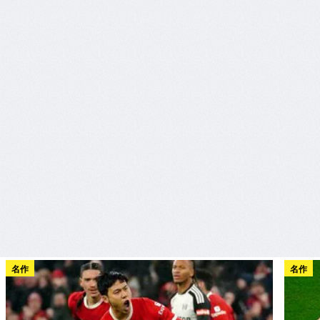
名作
名作