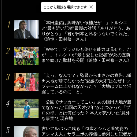
×
ここから競技を選択できます
最新
24時間
週間
「本田圭佑は興味深い候補だが…」トルシエ
と“最も近い記者”最期の対話「ありがとう、あ
りがとう」「君が日本と私をつないでくれた」
《追悼・田村修一さん》
「W杯で、ブラジルも倒せる能力は見せた。だ
が…」トルシエが“最も愛した記者”が死の直前
まで続けた取材を公開《追悼・田村修一さん》
「えっ、なんで？」監督からまさかの宣告…鎌
田大地が勝てなかった“愛媛の天才”はなぜトッ
プチームに上がれなかった？「大地はプロで活
躍しているのに…と」
「公園でサッカーしてこい」あの鎌田大地が勝
てなかった“四国の天才少年”がぶつかった「プ
ロの壁」とは何だった？ 本人が気づいた“意外
な事実”と現在地
古いアルバムに残る「23歳オシムと着物姿の
アシマ夫人」サラエボの葬儀に参列した記者が