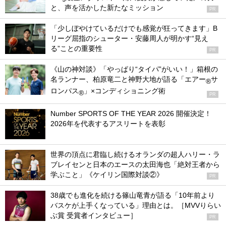
と、声を活かした新たなミッション
PR
「少しぼやけているだけでも感覚が狂ってきます」B
リーグ屈指のシューター・安藤周人が明かす“見え
る”ことの重要性
PR
《山の神対談》「やっぱり“タイパ”がいい！」箱根の
名ランナー、柏原竜二と神野大地が語る「エアー
サ
®
ロンパス
」×コンディショニング術
®
PR
Number SPORTS OF THE YEAR 2026 開催決定！
2026年を代表するアスリートを表彰
世界の頂点に君臨し続けるオランダの超人ハリー・ラ
ブレイセンと日本のエースの太田海也「絶対王者から
学ぶこと」《ケイリン国際対談②》
PR
38歳でも進化を続ける篠山竜青が語る「10年前より
バスケが上手くなっている」理由とは。［MVVりらい
ぶ賞 受賞者インタビュー］
PR