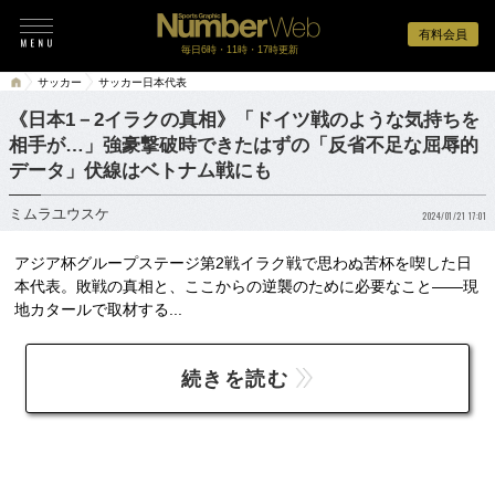
有料会員
毎日6時・11時・17時更新
サッカー
サッカー日本代表
《日本1－2イラクの真相》「ドイツ戦のような気持ちを
相手が…」強豪撃破時できたはずの「反省不足な屈辱的
データ」伏線はベトナム戦にも
ミムラユウスケ
2024/01/21 17:01
アジア杯グループステージ第2戦イラク戦で思わぬ苦杯を喫した日
本代表。敗戦の真相と、ここからの逆襲のために必要なこと――現
地カタールで取材する...
続きを読む