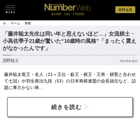
有料会員
毎日6時・11時・17時更新
ゲーム
将棋
「藤井聡太先生は同い年と思えないほど…」女流棋士・
小高佐季子21歳が驚いた“16歳時の風格”「まったく震え
がなかったんです」
茂野聡士
2023/10/07 06:01
藤井聡太竜王・名人（21＝王位・叡王・棋王・王将・棋聖と合わせ
て七冠）や羽生善治九段（53）の日本将棋連盟の会長就任など、話
題に事欠かない将...
続きを読む