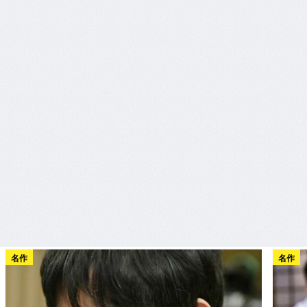
名作
名作