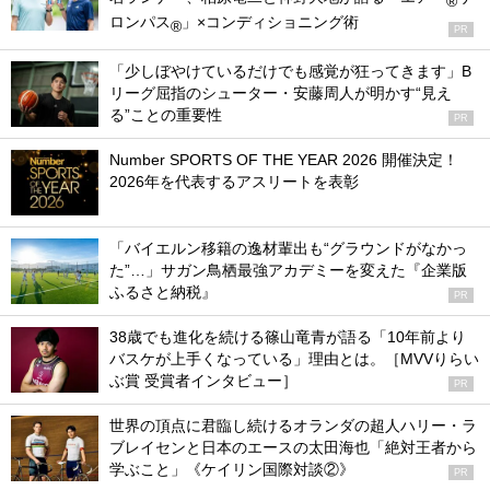
®
ロンパス
」×コンディショニング術
®
PR
「少しぼやけているだけでも感覚が狂ってきます」B
リーグ屈指のシューター・安藤周人が明かす“見え
る”ことの重要性
PR
Number SPORTS OF THE YEAR 2026 開催決定！
2026年を代表するアスリートを表彰
「バイエルン移籍の逸材輩出も“グラウンドがなかっ
た”…」サガン鳥栖最強アカデミーを変えた『企業版
ふるさと納税』
PR
38歳でも進化を続ける篠山竜青が語る「10年前より
バスケが上手くなっている」理由とは。［MVVりらい
ぶ賞 受賞者インタビュー］
PR
世界の頂点に君臨し続けるオランダの超人ハリー・ラ
ブレイセンと日本のエースの太田海也「絶対王者から
学ぶこと」《ケイリン国際対談②》
PR