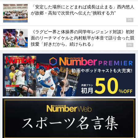
「安定した場所にとどまれば成長は止まる」西内悠人
が故郷・高知で次世代へ伝えた“挑戦する力”
PR
《ラグビー界と体操界の同学年レジェンド対談》初対
面のリーチマイケルと内村航平が本音で語り合った競
技愛「好きだから、続けられる」
PR