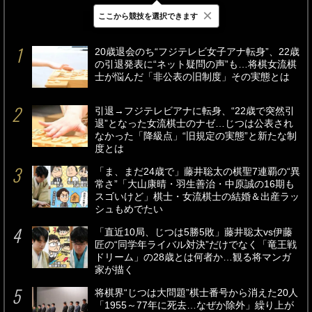
×
ここから競技を選択できます
最新
24時間
週間
20歳退会のち“フジテレビ女子アナ転身”、22歳
の引退発表に“ネット疑問の声”も…将棋女流棋
士が悩んだ「非公表の旧制度」その実態とは
引退→フジテレビアナに転身、“22歳で突然引
退”となった女流棋士のナゼ…じつは公表され
なかった「降級点」“旧規定の実態”と新たな制
度とは
「ま、まだ24歳で」藤井聡太の棋聖7連覇の“異
常さ”「大山康晴・羽生善治・中原誠の16期も
スゴいけど」棋士・女流棋士の結婚＆出産ラッ
シュもめでたい
「直近10局、じつは5勝5敗」藤井聡太vs伊藤
匠の“同学年ライバル対決”だけでなく「竜王戦
ドリーム」の28歳とは何者か…観る将マンガ
家が描く
将棋界“じつは大問題”棋士番号から消えた20人
「1955～77年に死去…なぜか除外」繰り上が