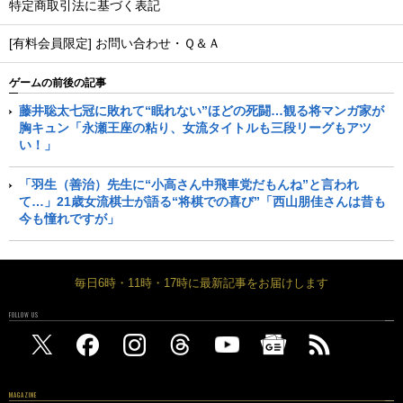
特定商取引法に基づく表記
[有料会員限定] お問い合わせ・Ｑ＆Ａ
ゲームの前後の記事
藤井聡太七冠に敗れて“眠れない”ほどの死闘…観る将マンガ家が
胸キュン「永瀬王座の粘り、女流タイトルも三段リーグもアツ
い！」
「羽生（善治）先生に“小高さん中飛車党だもんね”と言われ
て…」21歳女流棋士が語る“将棋での喜び”「西山朋佳さんは昔も
今も憧れですが」
毎日6時・11時・17時に最新記事をお届けします
FOLLOW US
MAGAZINE