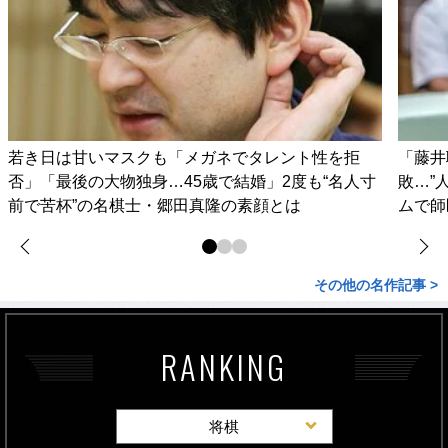
若き日は甘いマスクも「メガネでタレント性を拒
「藤井
否」「最後の大物独身…45歳で結婚」2度も“名人寸
敗…”
前で苦杯”の名棋士・郷田真隆の素顔とは
ムで師
その他の名作記事 >
RANKING
将棋