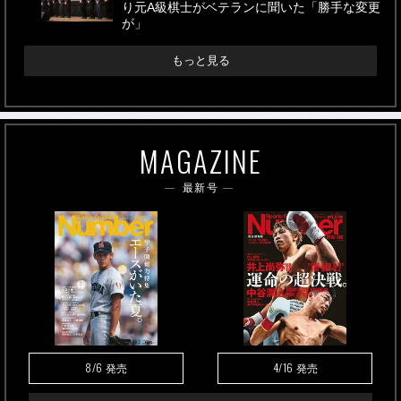
り元A級棋士がベテランに聞いた「勝手な変更
が」
もっと見る
MAGAZINE
最新号
8/6
4/16
発売
発売