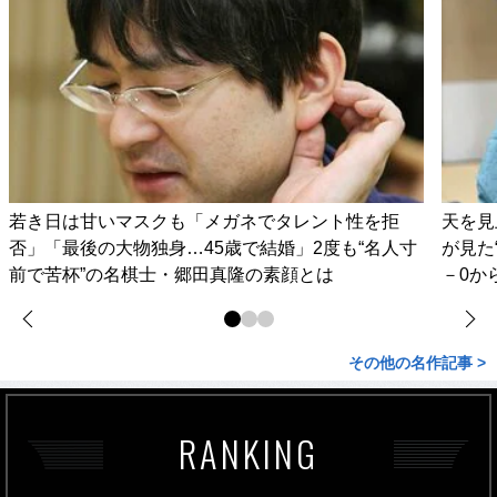
若き日は甘いマスクも「メガネでタレント性を拒
天を見
否」「最後の大物独身…45歳で結婚」2度も“名人寸
が見た
前で苦杯”の名棋士・郷田真隆の素顔とは
－0か
その他の名作記事 >
RANKING