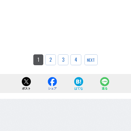
1
2
3
4
NEXT
ポスト
シェア
はてな
送る