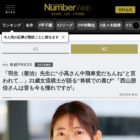
有料会員
毎日6時・11時・17時更新
ランキング
名作
#甲子園
#Jリーグ
#中村剛也
#佐々木朗希
#ラグ
〉
×
今人気の記事が競技ごとに探せます
ゲーム
将棋
#1
#2
将棋PRESS
BACK NUMBER
「羽生（善治）先生に“小高さん中飛車党だもんね”と言
われて…」21歳女流棋士が語る“将棋での喜び”「西山朋
佳さんは昔も今も憧れですが」
2023/10/07 06:02