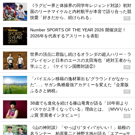
《ラグビー界と体操界の同学年レジェンド対談》初対
面のリーチマイケルと内村航平が本音で語り合った競
技愛「好きだから、続けられる」
PR
Number SPORTS OF THE YEAR 2026 開催決定！
2026年を代表するアスリートを表彰
世界の頂点に君臨し続けるオランダの超人ハリー・ラ
ブレイセンと日本のエースの太田海也「絶対王者から
学ぶこと」《ケイリン国際対談②》
PR
「バイエルン移籍の逸材輩出も“グラウンドがなかっ
た”…」サガン鳥栖最強アカデミーを変えた『企業版
ふるさと納税』
PR
38歳でも進化を続ける篠山竜青が語る「10年前より
バスケが上手くなっている」理由とは。［MVVりらい
ぶ賞 受賞者インタビュー］
PR
《山の神対談》「やっぱり“タイパ”がいい！」箱根の
名ランナー、柏原竜二と神野大地が語る「エアー
サ
®