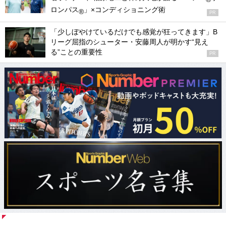
ロンパス
」×コンディショニング術
®
PR
「少しぼやけているだけでも感覚が狂ってきます」B
リーグ屈指のシューター・安藤周人が明かす“見え
る”ことの重要性
PR