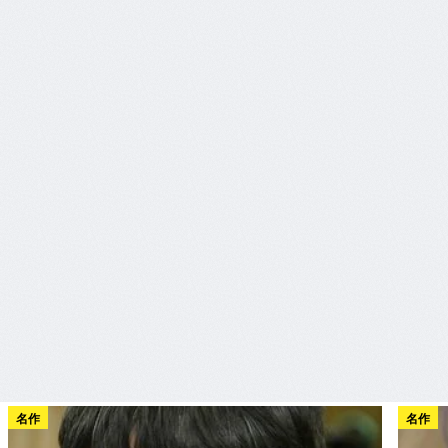
名作
名作