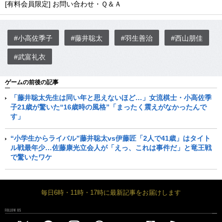
[有料会員限定] お問い合わせ・Ｑ＆Ａ
#小高佐季子
#藤井聡太
#羽生善治
#西山朋佳
#武富礼衣
ゲームの前後の記事
「藤井聡太先生は同い年と思えないほど…」女流棋士・小高佐季
子21歳が驚いた“16歳時の風格”「まったく震えがなかったんで
す」
“小学生からライバル”藤井聡太vs伊藤匠「2人で41歳」はタイト
ル戦最年少…佐藤康光立会人が「えっ、これは事件だ」と竜王戦
で驚いたワケ
毎日6時・11時・17時に最新記事をお届けします
FOLLOW US