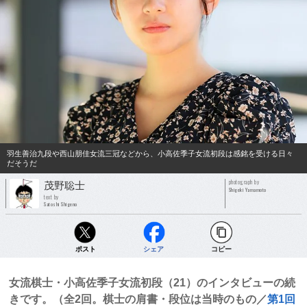
羽生善治九段や西山朋佳女流三冠などから、小高佐季子女流初段は感銘を受ける日々
だそうだ
photograph by
茂野聡士
Shigeki Yamamoto
text by
Satoshi Shigeno
ポスト
シェア
コピー
女流棋士・小高佐季子女流初段（21）のインタビューの続
きです。（全2回。棋士の肩書・段位は当時のもの／
第1回