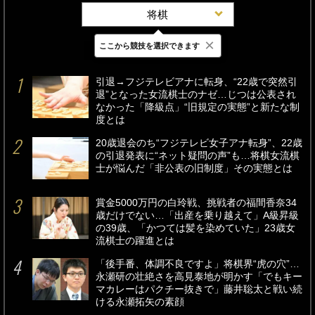
将棋
×
ここから競技を選択できます
最新
24時間
週間
引退→フジテレビアナに転身、“22歳で突然引
退”となった女流棋士のナゼ…じつは公表され
なかった「降級点」“旧規定の実態”と新たな制
度とは
20歳退会のち“フジテレビ女子アナ転身”、22歳
の引退発表に“ネット疑問の声”も…将棋女流棋
士が悩んだ「非公表の旧制度」その実態とは
賞金5000万円の白玲戦、挑戦者の福間香奈34
歳だけでない…「出産を乗り越えて」A級昇級
の39歳、「かつては髪を染めていた」23歳女
流棋士の躍進とは
「後手番、体調不良ですよ」将棋界“虎の穴”…
永瀬研の壮絶さを高見泰地が明かす「でもキー
マカレーはパクチー抜きで」藤井聡太と戦い続
ける永瀬拓矢の素顔