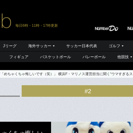
毎日6時・11時・17時更新
Jリーグ
海外サッカー
サッカー日本代表
ゴルフ
フィギュア
バスケットボール
バレーボール
他競技
ず「めちゃくちゃ悔しいです（笑）」 横浜F・マリノス運営担当に聞く“ウマすぎる
#2