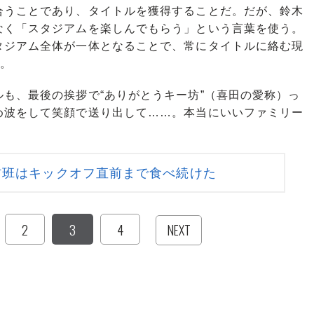
合うことであり、タイトルを獲得することだ。だが、鈴木
なく「スタジアムを楽しんでもらう」という言葉を使う。
タジアム全体が一体となることで、常にタイトルに絡む現
る。
も、最後の挨拶で“ありがとうキー坊”（喜田の愛称）っ
め波をして笑顔で送り出して……。本当にいいファミリー
材班はキックオフ直前まで食べ続けた
2
3
4
NEXT