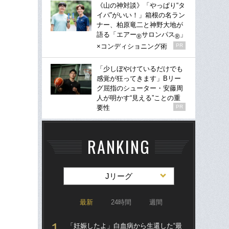
《山の神対談》「やっぱり“タ
イパ”がいい！」箱根の名ラン
ナー、柏原竜二と神野大地が
語る「エアー
サロンパス
」
®
®
×コンディショニング術
PR
「少しぼやけているだけでも
感覚が狂ってきます」Bリー
グ屈指のシューター・安藤周
人が明かす“見える”ことの重
要性
PR
RANKING
Jリーグ
最新
24時間
週間
「妊娠したよ」白血病から生還した“最
「