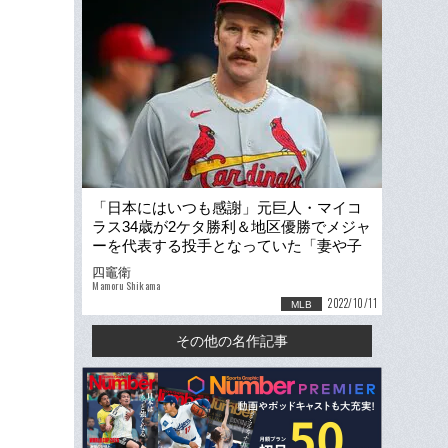
「日本にはいつも感謝」元巨人・マイコ
ラス34歳が2ケタ勝利＆地区優勝でメジャ
ーを代表する投手となっていた「妻や子
供と、いつか東京へ…」
四竈衛
Mamoru Shikama
2022/10/11
MLB
その他の名作記事