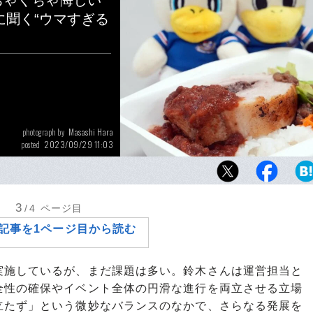
ちゃくちゃ悔しい
に聞く“ウマすぎる
Masashi Hara
photograph by
2023/09/29 11:03
posted
SNS上でもたびたび注目を集める「#マリノ
は、いかにして発展を遂げていったのか。横浜
スの運営担当者を直撃した
3
/4
ページ目
記事を1ページ目から読む
施しているが、まだ課題は多い。鈴木さんは運営担当と
全性の確保やイベント全体の円滑な進行を両立させる立場
立たず」という微妙なバランスのなかで、さらなる発展を