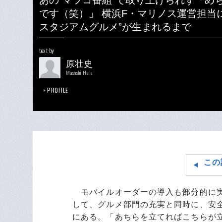
あの“マツコ番組”で取り上げられず「め
です（笑）」 横浜F・マリノス運営担当
スタジアムグルメ”が生まれるまで
text by
原壮史
Masashi Hara
PROFILE
この
モバイルオーダーの導入も部分的に実
して、グルメ部門の充実と同時に、安
にある。「あちらを立てればこちらが