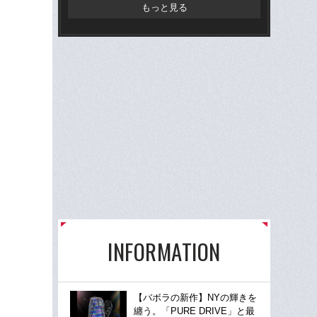
理人
もっと見る
た”
INFORMATION
【バボラの新作】NYの輝きを
纏う。「PURE DRIVE」と最