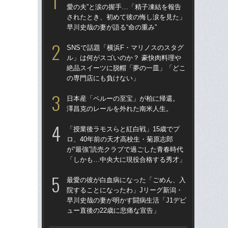
愛の夫”と涙の握手…「精子凍結を報告
トを
されたとき、初めて彼の悔し涙を見た」
顔…
早川史哉の妻が語る“命の重み”
須の
SNSで話題「横浜F・マリノスのスタグ
イニ
ル」は何がスゴいのか？ 豪快肉料理や
入
絶品スイーツに脱帽「夢の一皿」「どこ
で育
の専門店にも負けない」
〈
日本産「ペルーの至宝」が柏に帰還。
「昨
澤昌克のレールを外れた南米人生。
まな
決め
「授業後ラモスらと紅白戦」15歳でプ
年
ロ、40年前の天才高校生・菊原志郎
が“最強”読売クラブで過ごした青春時代
「妊
「しかも…中央大に現役合格する秀才」
愛の
さ
最愛の彼が白血病になった「ごめん、入
早川
院することになったわ」Jリーグ新潟・
早川史哉の妻が明かす闘病生活「J1デビ
「な
ュー直後の22歳に悲痛な宣告」
った
きな