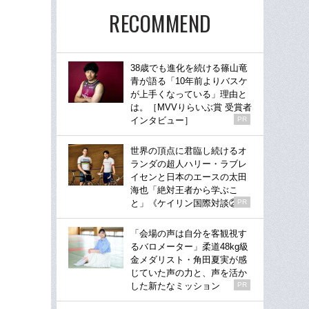
RECOMMEND
38歳でも進化を続ける篠山竜
青が語る「10年前よりバスケ
が上手くなっている」理由と
は。［MVVりらいぶ賞 受賞者
インタビュー］
PR
世界の頂点に君臨し続けるオ
ランダの超人ハリー・ラブレ
イセンと日本のエースの太田
海也「絶対王者から学ぶこ
と」《ケイリン国際対談②》
PR
「会場の声は自分を客観視す
るバロメーター」柔道48kg級
金メダリスト・角田夏実が感
じていた声の力と、声を活か
した新たなミッション
PR