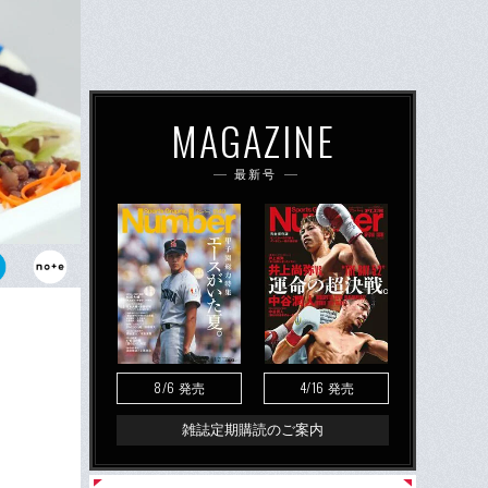
MAGAZINE
最新号
ススタグル」
F・マリノ
8/6
4/16
発売
発売
雑誌定期購読のご案内