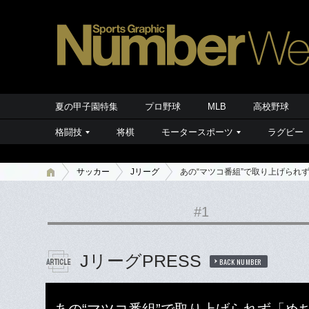
夏の甲子園特集
プロ野球
MLB
高校野球
格闘技
将棋
モータースポーツ
ラグビー
サッカー
Jリーグ
あの“マツコ番組”で取り上げられ
#1
JリーグPRESS
BACK NUMBER