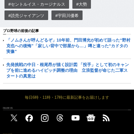
#セントルイス・カージナルス
#大勢
#読売ジャイアンツ
#宇田川優希
プロ野球の前後の記事
「ノムさんが呼んどるぞ」10年前、門田博光が初めて語った“野村
克也への後悔”「寂しい背中で部屋から…」噂と違った“カドタの
実像”
先発挑戦の中日・根尾昂が描く設計図 「投手」として初のキャン
プを前に進めるハイピッチ調整の理由 立浪監督が命じた二軍ス
タートの真意は
毎日6時・11時・17時に最新記事をお届けします
FOLLOW US