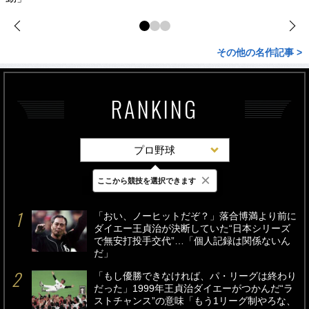
その他の名作記事 >
RANKING
プロ野球
×
ここから競技を選択できます
最新
24時間
週間
「おい、ノーヒットだぞ？」落合博満より前に
ダイエー王貞治が決断していた“日本シリーズ
で無安打投手交代”…「個人記録は関係ないん
だ」
「もし優勝できなければ、パ・リーグは終わり
だった」1999年王貞治ダイエーがつかんだ“ラ
ストチャンス”の意味「もう1リーグ制やろな、