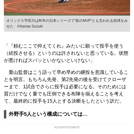
オリックス宇田川は昨年の日本シリーズで”影のMVP"とも言われる投球をみ
せた ©︎Nanae Suzuki
「『頼むここで抑えてくれ』みたいに願って投手を使う
（続投させる）というのは許されないと思っている。状態
が悪ければスパッといかないといけない」
栗山監督はこう語って早め早めの継投を意識しているこ
とを明言。もちろん先発、第2先発の後を受けてクローザ
ーまで、1試合でさらに投手は必要になる。そのためには
質だけでなく量でも圧倒できる布陣を揃えることを考え
て、最終的に投手を15人とする決断をしたという訳だ。
外野手5人という構成については…
ADVERTISEMENT