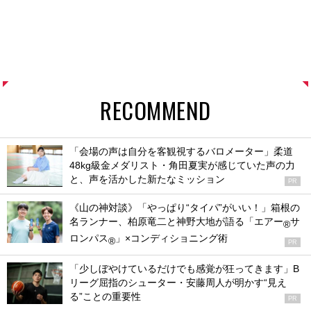
RECOMMEND
「会場の声は自分を客観視するバロメーター」柔道
48kg級金メダリスト・角田夏実が感じていた声の力
と、声を活かした新たなミッション
PR
《山の神対談》「やっぱり“タイパ”がいい！」箱根の
名ランナー、柏原竜二と神野大地が語る「エアー
サ
®
ロンパス
」×コンディショニング術
®
PR
「少しぼやけているだけでも感覚が狂ってきます」B
リーグ屈指のシューター・安藤周人が明かす“見え
る”ことの重要性
PR