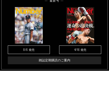
最新号
8/6
4/16
発売
発売
雑誌定期購読のご案内