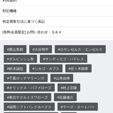
利用規約
対応機種
特定商取引法に基づく表記
[有料会員限定] お問い合わせ・Ｑ＆Ａ
#栗山英樹
#大谷翔平
#ロサンゼルス・エンゼルス
#ダルビッシュ有
#サンディエゴ・パドレス
#鈴木誠也
#シカゴ・カブス
#佐々木朗希
#千葉ロッテマリーンズ
#山本由伸
#オリックス・バファローズ
#村上宗隆
#東京ヤクルトスワローズ
#近藤健介
#福岡ソフトバンクホークス
#ラーズ・ヌートバー