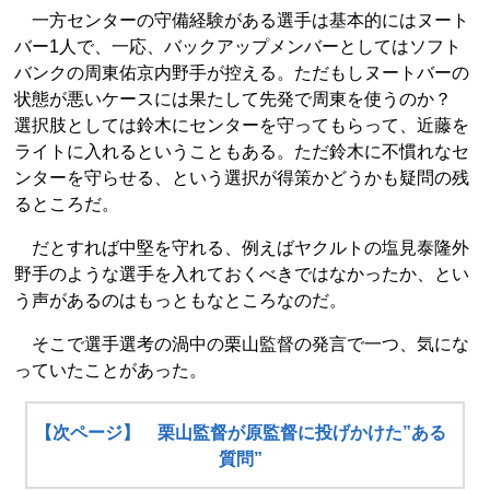
一方センターの守備経験がある選手は基本的にはヌート
バー1人で、一応、バックアップメンバーとしてはソフト
バンクの周東佑京内野手が控える。ただもしヌートバーの
状態が悪いケースには果たして先発で周東を使うのか？
選択肢としては鈴木にセンターを守ってもらって、近藤を
ライトに入れるということもある。ただ鈴木に不慣れなセ
ンターを守らせる、という選択が得策かどうかも疑問の残
るところだ。
だとすれば中堅を守れる、例えばヤクルトの塩見泰隆外
野手のような選手を入れておくべきではなかったか、とい
う声があるのはもっともなところなのだ。
そこで選手選考の渦中の栗山監督の発言で一つ、気にな
っていたことがあった。
【次ページ】 栗山監督が原監督に投げかけた”ある
質問”