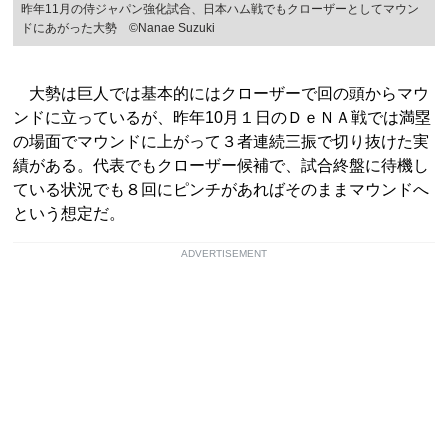
昨年11月の侍ジャパン強化試合、日本ハム戦でもクローザーとしてマウン
ドにあがった大勢 ©︎Nanae Suzuki
大勢は巨人では基本的にはクローザーで回の頭からマウ
ンドに立っているが、昨年10月１日のＤｅＮＡ戦では満塁
の場面でマウンドに上がって３者連続三振で切り抜けた実
績がある。代表でもクローザー候補で、試合終盤に待機し
ている状況でも８回にピンチがあればそのままマウンドへ
という想定だ。
ADVERTISEMENT