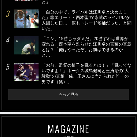
と」
「自分の中で、ライバルは江川卓と決めまし
た」非エリート・西本聖の“永遠のライバル”が
入団した日…「僕もトレード候補だった、と聞
いた」
「ニシ、19勝じゃダメだ。20勝すれば世界が
変わる」西本聖を甦らせた江川卓の言葉の真意
とは？「俺はやったぞ、お前はできるのか、
と…」
「お前、監督の椅子を蹴るとは！」「蹴ってな
いですよ！」ホークス城島健司と王貞治の“大
騒動”の真相「俺、王さんに当たられた唯一の
男です（笑）」
もっと見る
MAGAZINE