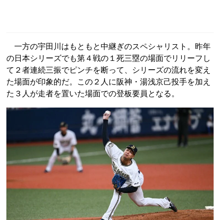
一方の宇田川はもともと中継ぎのスペシャリスト。昨年
の日本シリーズでも第４戦の１死三塁の場面でリリーフし
て２者連続三振でピンチを断って、シリーズの流れを変え
た場面が印象的だ。この２人に阪神・湯浅京己投手を加え
た３人が走者を置いた場面での登板要員となる。