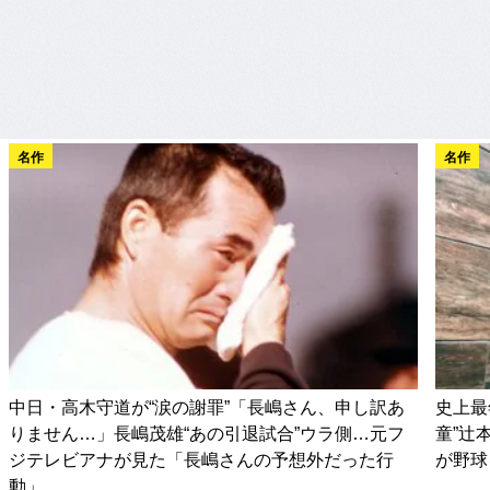
名作
名作
中日・高木守道が“涙の謝罪”「長嶋さん、申し訳あ
史上最
りません…」長嶋茂雄“あの引退試合”ウラ側…元フ
童”辻
ジテレビアナが見た「長嶋さんの予想外だった行
が野球
動」