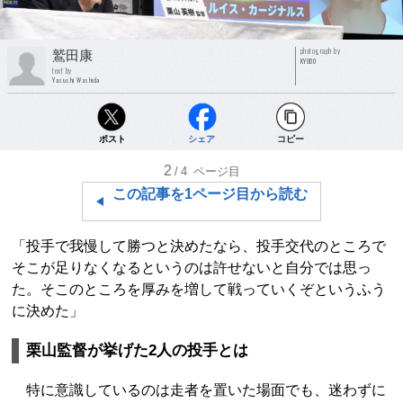
photograph by
鷲田康
KYODO
text by
Yasushi Washida
ポスト
シェア
コピー
2
/4
ページ目
この記事を1ページ目から読む
「投手で我慢して勝つと決めたなら、投手交代のところで
そこが足りなくなるというのは許せないと自分では思っ
た。そこのところを厚みを増して戦っていくぞというふう
に決めた」
栗山監督が挙げた2人の投手とは
特に意識しているのは走者を置いた場面でも、迷わずに