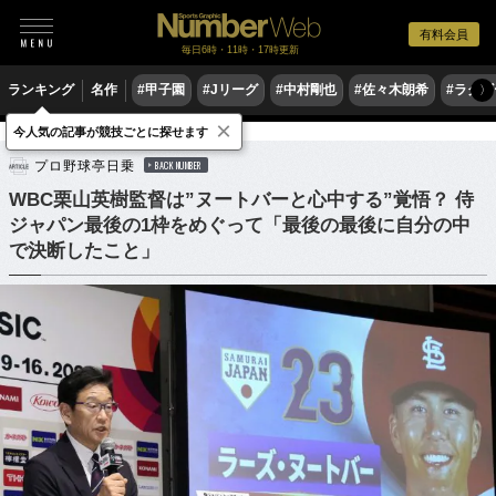
有料会員
毎日6時・11時・17時更新
ランキング
名作
#甲子園
#Jリーグ
#中村剛也
#佐々木朗希
#ラグ
〉
×
今人気の記事が競技ごとに探せます
野球
プロ野球
侍ジャパン
プロ野球亭日乗
BACK NUMBER
WBC栗山英樹監督は”ヌートバーと心中する”覚悟？ 侍
ジャパン最後の1枠をめぐって「最後の最後に自分の中
で決断したこと」