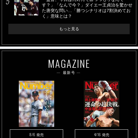
す？」「なんで今？」ダイエー王貞治を驚かせ
た唐突な問い…「勝つシナリオは7割決めてお
く」意味とは？
もっと見る
MAGAZINE
最新号
8/6
4/16
発売
発売