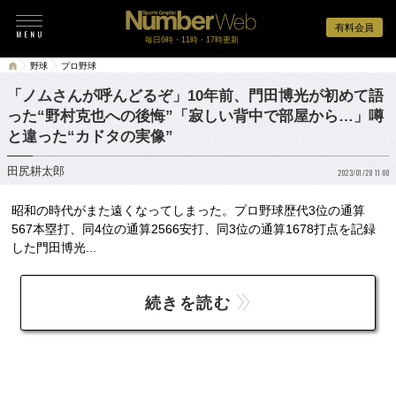
有料会員
毎日6時・11時・17時更新
野球
プロ野球
「ノムさんが呼んどるぞ」10年前、門田博光が初めて語
った“野村克也への後悔”「寂しい背中で部屋から…」噂
と違った“カドタの実像”
田尻耕太郎
2023/01/28 11:00
昭和の時代がまた遠くなってしまった。プロ野球歴代3位の通算
567本塁打、同4位の通算2566安打、同3位の通算1678打点を記録
した門田博光...
続きを読む