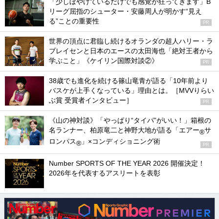
「少しぼやけているだけでも感覚が狂ってきます」B
リーグ屈指のシューター・安藤周人が明かす“見え
る”ことの重要性
PR
世界の頂点に君臨し続けるオランダの超人ハリー・ラ
ブレイセンと日本のエースの太田海也「絶対王者から
学ぶこと」《ケイリン国際対談②》
PR
38歳でも進化を続ける篠山竜青が語る「10年前より
バスケが上手くなっている」理由とは。［MVVりらい
ぶ賞 受賞者インタビュー］
PR
《山の神対談》「やっぱり“タイパ”がいい！」箱根の
名ランナー、柏原竜二と神野大地が語る「エアー
サ
®
ロンパス
」×コンディショニング術
®
PR
Number SPORTS OF THE YEAR 2026 開催決定！
2026年を代表するアスリートを表彰