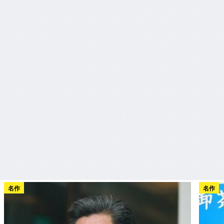
名作
名作