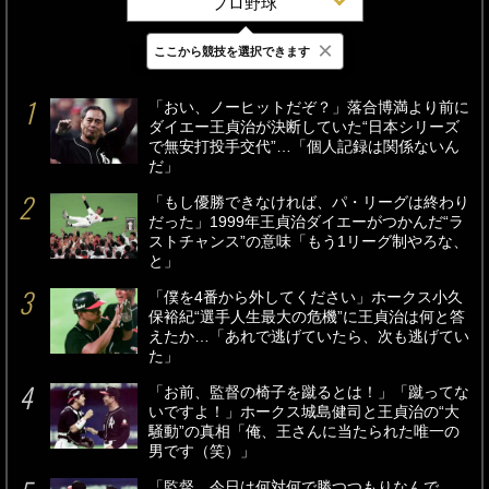
プロ野球
×
ここから競技を選択できます
最新
24時間
週間
「おい、ノーヒットだぞ？」落合博満より前に
ダイエー王貞治が決断していた“日本シリーズ
で無安打投手交代”…「個人記録は関係ないん
だ」
「もし優勝できなければ、パ・リーグは終わり
だった」1999年王貞治ダイエーがつかんだ“ラ
ストチャンス”の意味「もう1リーグ制やろな、
と」
「僕を4番から外してください」ホークス小久
保裕紀“選手人生最大の危機”に王貞治は何と答
えたか…「あれで逃げていたら、次も逃げてい
た」
「お前、監督の椅子を蹴るとは！」「蹴ってな
いですよ！」ホークス城島健司と王貞治の“大
騒動”の真相「俺、王さんに当たられた唯一の
男です（笑）」
「監督、今日は何対何で勝つつもりなんで