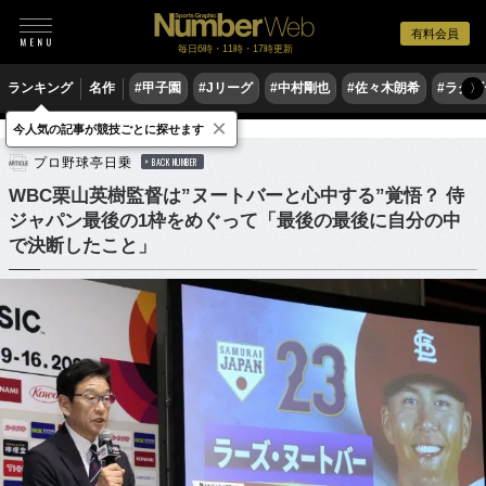
有料会員
毎日6時・11時・17時更新
ランキング
名作
#甲子園
#Jリーグ
#中村剛也
#佐々木朗希
#ラグ
〉
×
今人気の記事が競技ごとに探せます
野球
プロ野球
侍ジャパン
プロ野球亭日乗
BACK NUMBER
WBC栗山英樹監督は”ヌートバーと心中する”覚悟？ 侍
ジャパン最後の1枠をめぐって「最後の最後に自分の中
で決断したこと」