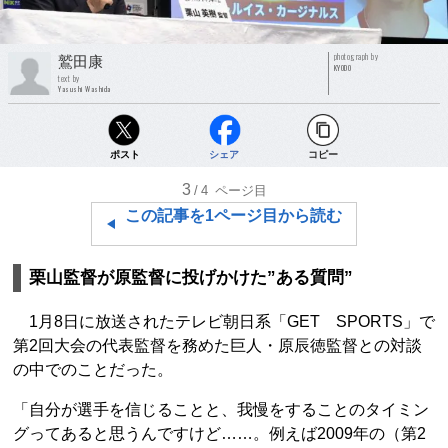
photograph by
鷲田康
KYODO
text by
Yasushi Washida
ポスト
シェア
コピー
3
/4
ページ目
この記事を1ページ目から読む
栗山監督が原監督に投げかけた”ある質問”
1月8日に放送されたテレビ朝日系「GET SPORTS」で
第2回大会の代表監督を務めた巨人・原辰徳監督との対談
の中でのことだった。
「自分が選手を信じることと、我慢をすることのタイミン
グってあると思うんですけど……。例えば2009年の（第2