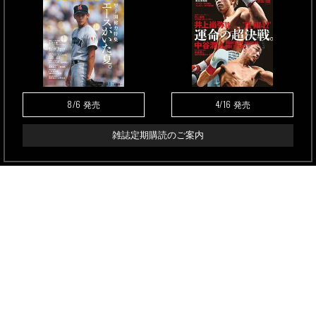
8/6
4/16
発売
発売
雑誌定期購読のご案内