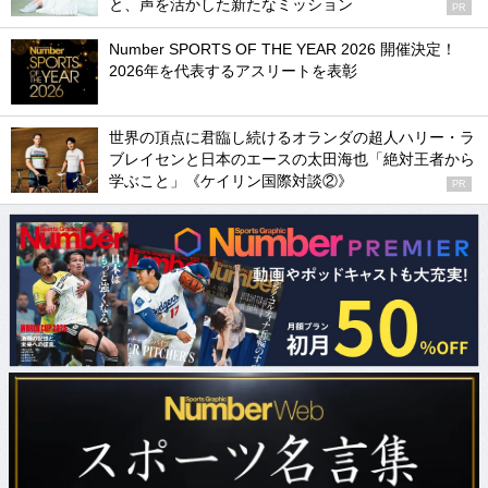
と、声を活かした新たなミッション
PR
Number SPORTS OF THE YEAR 2026 開催決定！
2026年を代表するアスリートを表彰
世界の頂点に君臨し続けるオランダの超人ハリー・ラ
ブレイセンと日本のエースの太田海也「絶対王者から
学ぶこと」《ケイリン国際対談②》
PR