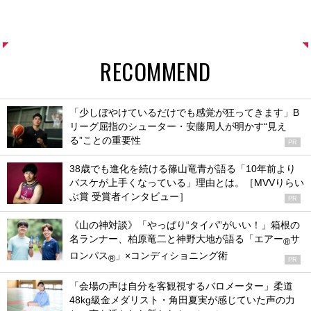
RECOMMEND
「少しぼやけているだけでも感覚が狂ってきます」B
リーグ屈指のシューター・安藤周人が明かす“見え
る”ことの重要性
PR
38歳でも進化を続ける篠山竜青が語る「10年前より
バスケが上手くなっている」理由とは。［MVVりらい
ぶ賞 受賞者インタビュー］
PR
《山の神対談》「やっぱり“タイパ”がいい！」箱根の
名ランナー、柏原竜二と神野大地が語る「エアー
サ
®
ロンパス
」×コンディショニング術
®
PR
「会場の声は自分を客観視するバロメーター」柔道
48kg級金メダリスト・角田夏実が感じていた声の力