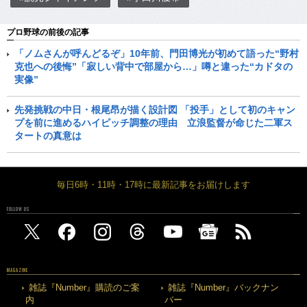
プロ野球の前後の記事
「ノムさんが呼んどるぞ」10年前、門田博光が初めて語った“野村
克也への後悔”「寂しい背中で部屋から…」噂と違った“カドタの
実像”
先発挑戦の中日・根尾昂が描く設計図 「投手」として初のキャン
プを前に進めるハイピッチ調整の理由 立浪監督が命じた二軍ス
タートの真意は
毎日6時・11時・17時に最新記事をお届けします
FOLLOW US
MAGAZINE
雑誌『Number』購読のご案
雑誌『Number』バックナン
内
バー