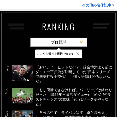
その他の名作記事 >
RANKING
プロ野球
×
ここから競技を選択できます
最新
24時間
週間
「おい、ノーヒットだぞ？」落合博満より前に
ダイエー王貞治が決断していた“日本シリーズ
で無安打投手交代”…「個人記録は関係ないん
だ」
「もし優勝できなければ、パ・リーグは終わり
だった」1999年王貞治ダイエーがつかんだ“ラ
ストチャンス”の意味「もう1リーグ制やろな、
と」
「自分の中で、ライバルは江川卓と決めまし