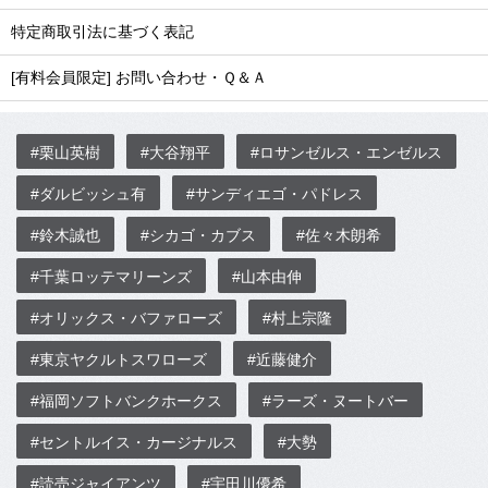
特定商取引法に基づく表記
[有料会員限定] お問い合わせ・Ｑ＆Ａ
#栗山英樹
#大谷翔平
#ロサンゼルス・エンゼルス
#ダルビッシュ有
#サンディエゴ・パドレス
#鈴木誠也
#シカゴ・カブス
#佐々木朗希
#千葉ロッテマリーンズ
#山本由伸
#オリックス・バファローズ
#村上宗隆
#東京ヤクルトスワローズ
#近藤健介
#福岡ソフトバンクホークス
#ラーズ・ヌートバー
#セントルイス・カージナルス
#大勢
#読売ジャイアンツ
#宇田川優希