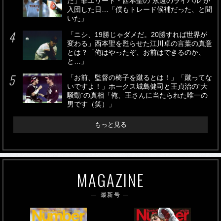
た」非エリート・西本聖の“永遠のライバル”が
入団した日…「僕もトレード候補だった、と聞
いた」
「ニシ、19勝じゃダメだ。20勝すれば世界が
変わる」西本聖を甦らせた江川卓の言葉の真意
とは？「俺はやったぞ、お前はできるのか、
と…」
「お前、監督の椅子を蹴るとは！」「蹴ってな
いですよ！」ホークス城島健司と王貞治の“大
騒動”の真相「俺、王さんに当たられた唯一の
男です（笑）」
もっと見る
MAGAZINE
最新号