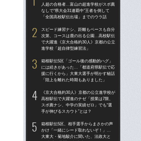
人超の合格者…富山の超進学校がスポ薦
題
なしで“県大会31連覇中”王者を倒して
語っ
「全国高校駅伝出場」までのウラ話
に
スピード練習ナシ、距離もペースも自分
東大
次第、コースは鹿の出る公園…高校駅伝
人
で大躍進《京大合格約30人》京都の公立
なし
進学校「超自律型練習法」
「
箱根駅伝5区「ゴール後の感動的ハグ」
東大
には続きがあった…「都道府県駅伝で応
70
援に行くから」大東大選手が明かす秘話
「
「陸上を離れた時期もありました」
出
は
《京大合格約30人》京都の公立進学校が
高校駅伝で大躍進のナゼ「授業は7限、
「
スポ薦ナシ、中学の実績ゼロ」でも“選
た」
手が伸びるスカウト”とは？
の魔
救
箱根駅伝5区、相手選手からまさかの声
かけ「一緒にシード取れないぞ！」…
箱根
大東大・菊地駿介に聞いた、法政大と
の誤