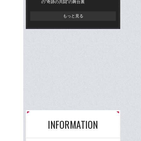
の“奇跡の共闘”の舞台裏
な」
っ
もっと見る
INFORMATION