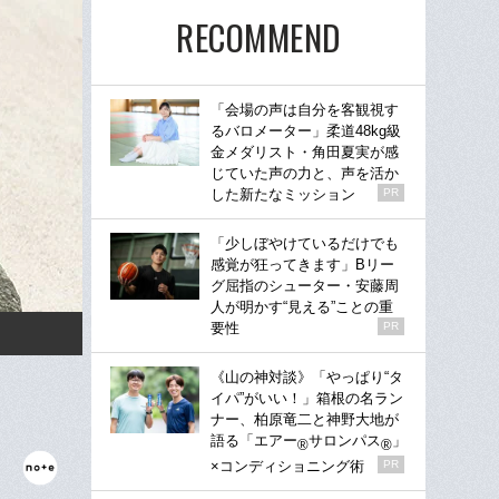
RECOMMEND
「会場の声は自分を客観視す
るバロメーター」柔道48kg級
金メダリスト・角田夏実が感
じていた声の力と、声を活か
した新たなミッション
PR
「少しぼやけているだけでも
感覚が狂ってきます」Bリー
グ屈指のシューター・安藤周
人が明かす“見える”ことの重
要性
PR
《山の神対談》「やっぱり“タ
イパ”がいい！」箱根の名ラン
ナー、柏原竜二と神野大地が
語る「エアー
サロンパス
」
®
®
×コンディショニング術
PR