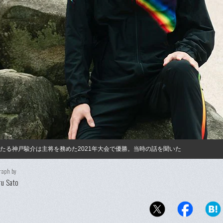
たる神戸駿介は主将を務めた2021年大会で優勝。当時の話を聞いた
raph by
u Sato