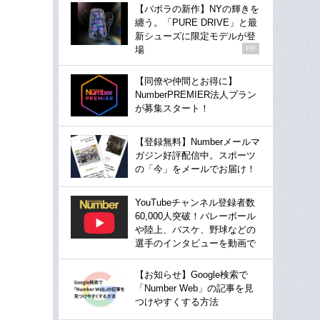
【バボラの新作】NYの輝きを
纏う。「PURE DRIVE」と最
新シューズに限定モデルが登
場
PR
【同僚や仲間とお得に】
NumberPREMIER法人プラン
が募集スタート！
【登録無料】Numberメールマ
ガジン好評配信中。スポーツ
の「今」をメールでお届け！
YouTubeチャンネル登録者数
60,000人突破！バレーボール
や陸上、バスケ、野球などの
選手のインタビューを動画で
【お知らせ】Google検索で
「Number Web」の記事を見
つけやすくする方法