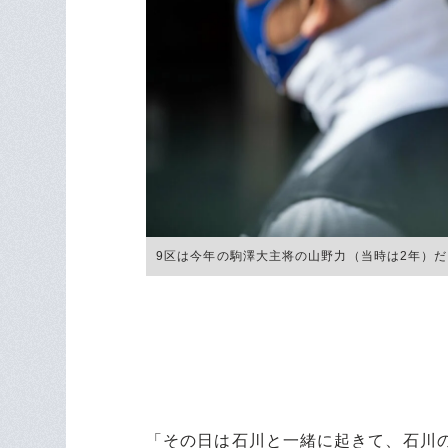
9区は今年の駒澤大主将の山野力（当時は2年）だった 
「その日は石川と一緒に起きて、石川