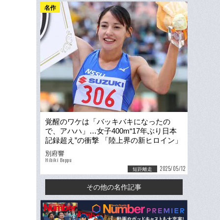
名作
覚醒のワケは「バッキバキになったの
で、アハハ」…女子400m“17年ぶり日本
記録超え”の衝撃 「陸上界の新ヒロイン」
フロレス・アリエ（20歳）とは何者か
別府響
Hibiki Beppu
2025/05/12
短距離走
その他の名作記事