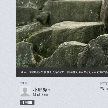
今年、箱根駅伝で優勝した駒澤大。田澤廉ら4年生から2年先輩にあ
text by
photog
Watar
小堀隆司
Takashi Kohori
PROFILE