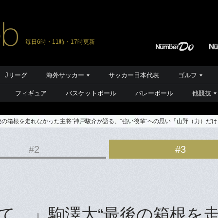
毎日6時・11時・17時更新
Jリーグ
海外サッカー
サッカー日本代表
ゴルフ
フィギュア
バスケットボール
バレーボール
他競技
の箱根を走れなかった主将”神戸駿介が語る、“強い後輩“への思い「山野（力）だけお
#2
#3
て…」駒澤大“最後の箱根を