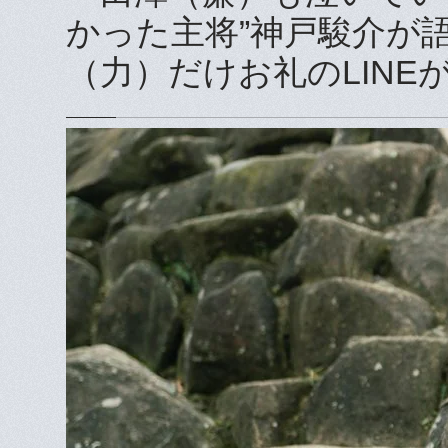
かった主将”神戸駿介が語
（力）だけお礼のLINE