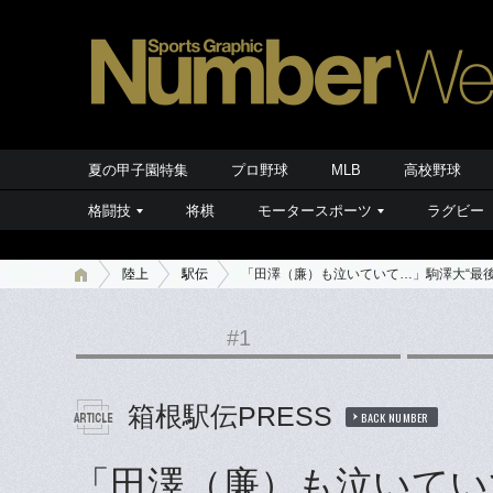
夏の甲子園特集
プロ野球
MLB
高校野球
格闘技
将棋
モータースポーツ
ラグビー
陸上
駅伝
「田澤（廉）も泣いていて…」駒澤大“最後
#1
箱根駅伝PRESS
BACK NUMBER
「田澤（廉）も泣いてい