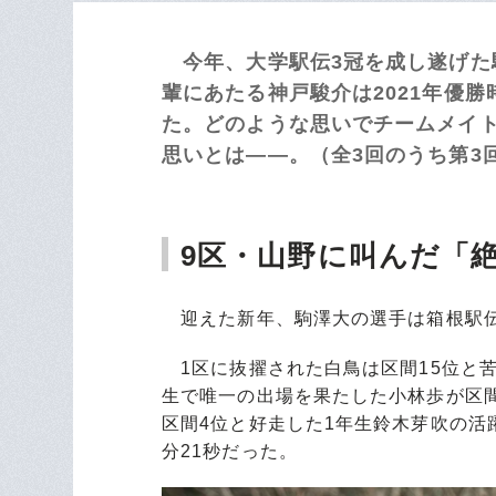
今年、大学駅伝3冠を成し遂げた
輩にあたる神戸駿介は2021年優
た。どのような思いでチームメイト
思いとは――。（全3回のうち第3
9区・山野に叫んだ「
迎えた新年、駒澤大の選手は箱根駅
1区に抜擢された白鳥は区間15位と苦
生で唯一の出場を果たした小林歩が区間
区間4位と好走した1年生鈴木芽吹の活
分21秒だった。