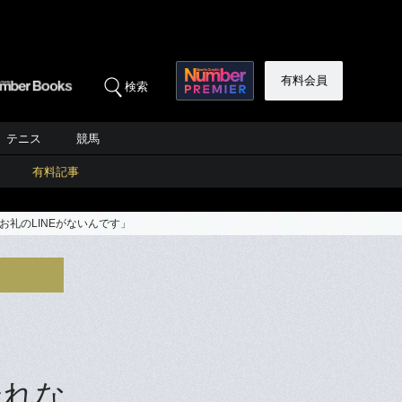
有料会員
検索
テニス
競馬
有料記事
礼のLINEがないんです」
走れな