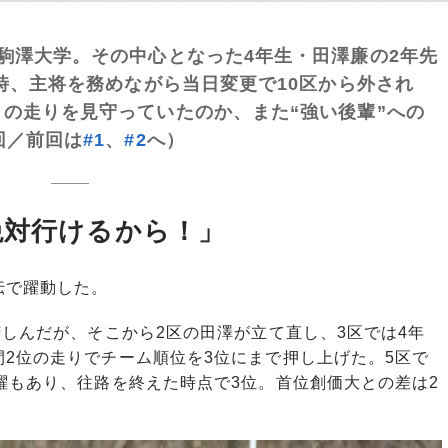
駒澤大学。その中心となった4年生・田澤廉の2年先
勝時、主将を務めながら当日変更で10区から外され
の走りを見守っていたのか、また“強い後輩”への
回／前回は
#1
、
#2
へ）
絶対行けるから！」
伝で躍動した。
しんだが、そこから2区の田澤が立て直し、3区では4年
2位の走りでチーム順位を3位にまで押し上げた。5区で
躍もあり、往路を終えた時点で3位。首位創価大との差は2