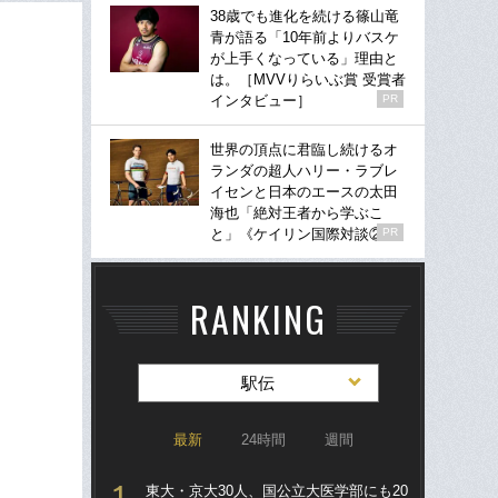
38歳でも進化を続ける篠山竜
青が語る「10年前よりバスケ
が上手くなっている」理由と
は。［MVVりらいぶ賞 受賞者
インタビュー］
PR
世界の頂点に君臨し続けるオ
ランダの超人ハリー・ラブレ
イセンと日本のエースの太田
海也「絶対王者から学ぶこ
と」《ケイリン国際対談②》
PR
RANKING
駅伝
最新
24時間
週間
東大・京大30人、国公立大医学部にも20
箱