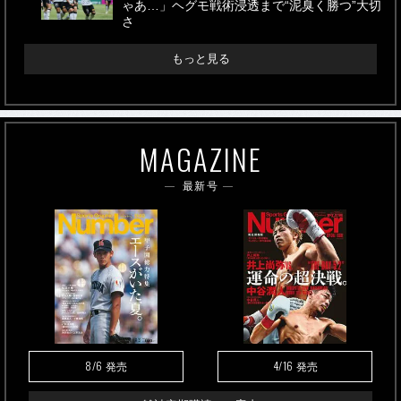
ゃあ…」ヘグモ戦術浸透まで“泥臭く勝つ”大切
さ
もっと見る
MAGAZINE
最新号
8/6
4/16
発売
発売