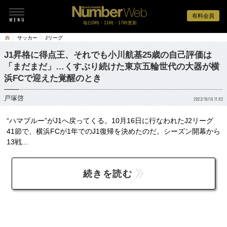
有料会員
毎日6時・11時・17時更新
サッカー
Jリーグ
J1昇格に得点王、それでも小川航基25歳の自己評価は
「まだまだ」…くすぶり続けた東京五輪世代の大器が横
浜FCで迎えた覚醒のとき
戸塚啓
2022/10/18 11:02
“ハマブルー”がJ1へ戻ってくる。10月16日に行なわれたJ2リーグ
41節で、横浜FCが1年でのJ1復帰を決めたのだ。シーズン開幕から
13戦...
続きを読む