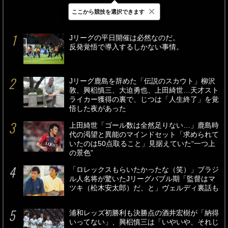
×
ここから競技を選択できます
最新
24時間
週間
Jリーグの平日開催は必然なのだ。
反発覚悟で導入するしかない事情。
Jリーグ鹿島を辞めた「伝説のスカウト」柳沢
敦、興梠慎三、大迫勇也、上田綺世…天才スト
ライカー獲得の裏で、じつは「人生終了」を覚
悟した夜があった
上田綺世「ゴール数は全然足りない…」鹿島時
代の渇望と異能のマインドセット「求められて
いたのは50点取ること」見据えていた“一つ上
の景色”
「ロレックスもらいたかったな（笑）」ブラジ
ル人名将が驚いたJリーグバブル期「監督はマ
ツキ（松木安太郎）だ、と」ヴェルディ裏話も
浦和レッズ初勝利も決勝点の酒井宏樹が「納得
いってない」、興梠慎三は「いやいや、それじ