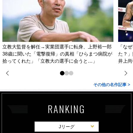
立教大監督を解任→実業団選手に転身、上野裕一郎
「なぜ
38歳に聞いた「電撃復帰」の真相「ひらまつ病院が
た？」
拾ってくれた」「立教大の選手に会うと…」
井上尚
その他の名作記事 >
RANKING
Jリーグ