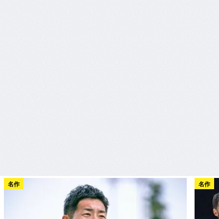
名作
名作