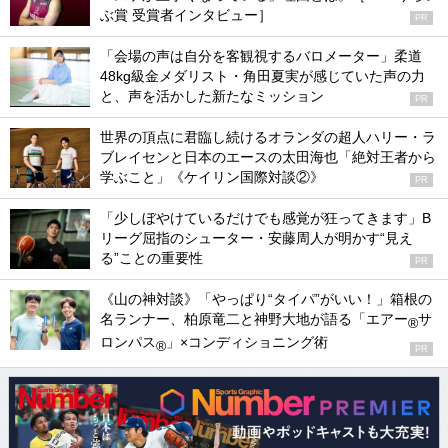
ぶ賞 受賞者インタビュー］
PR
「会場の声は自分を客観視するバロメーター」柔道
48kg級金メダリスト・角田夏実が感じていた声の力
と、声を活かした新たなミッション
PR
世界の頂点に君臨し続けるオランダの超人ハリー・ラ
ブレイセンと日本のエースの太田海也「絶対王者から
学ぶこと」《ケイリン国際対談②》
PR
「少しぼやけているだけでも感覚が狂ってきます」B
リーグ屈指のシューター・安藤周人が明かす“見え
る”ことの重要性
PR
《山の神対談》「やっぱり“タイパ”がいい！」箱根の
名ランナー、柏原竜二と神野大地が語る「エアー
サ
®
ロンパス
」×コンディショニング術
®
PR