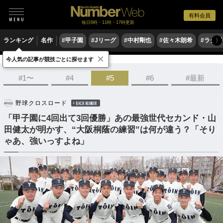
有料会員
毎日6時・11時・17時更新
ランキング
名作
#甲子園
#Jリーグ
#中村剛也
#佐々木朗希
#ラグ
〉
×
今人気の記事が競技ごとに探せます
野球
高校野球
ドラフト会議
#1〜
#4
#5
#6
#最新
野球クロスロード
BACK NUMBER
「甲子園に4回出て3回優勝」あの最強世代セカンド・山
田健太が明かす、“大阪桐蔭の練習”は何が違う？「そり
ゃあ、強いっすよね」