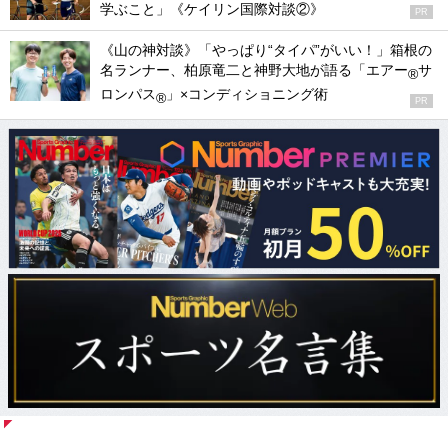
学ぶこと」《ケイリン国際対談②》
PR
《山の神対談》「やっぱり“タイパ”がいい！」箱根の
名ランナー、柏原竜二と神野大地が語る「エアー
サ
®
ロンパス
」×コンディショニング術
®
PR