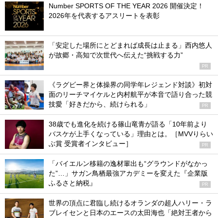
Number SPORTS OF THE YEAR 2026 開催決定！
2026年を代表するアスリートを表彰
「安定した場所にとどまれば成長は止まる」西内悠人
が故郷・高知で次世代へ伝えた“挑戦する力”
PR
《ラグビー界と体操界の同学年レジェンド対談》初対
面のリーチマイケルと内村航平が本音で語り合った競
技愛「好きだから、続けられる」
PR
38歳でも進化を続ける篠山竜青が語る「10年前より
バスケが上手くなっている」理由とは。［MVVりらい
ぶ賞 受賞者インタビュー］
PR
「バイエルン移籍の逸材輩出も“グラウンドがなかっ
た”…」サガン鳥栖最強アカデミーを変えた『企業版
ふるさと納税』
PR
世界の頂点に君臨し続けるオランダの超人ハリー・ラ
ブレイセンと日本のエースの太田海也「絶対王者から