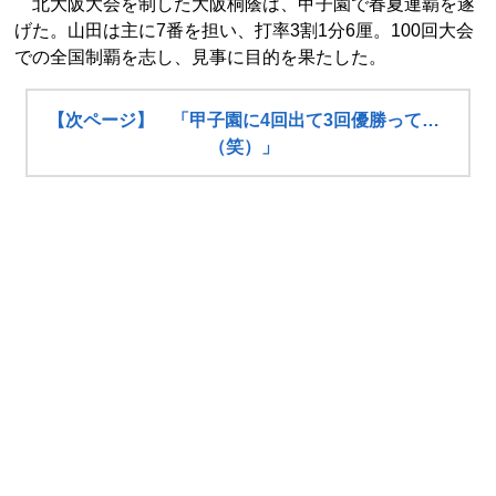
北大阪大会を制した大阪桐蔭は、甲子園で春夏連覇を遂
げた。山田は主に7番を担い、打率3割1分6厘。100回大会
での全国制覇を志し、見事に目的を果たした。
【次ページ】 「甲子園に4回出て3回優勝って…
（笑）」