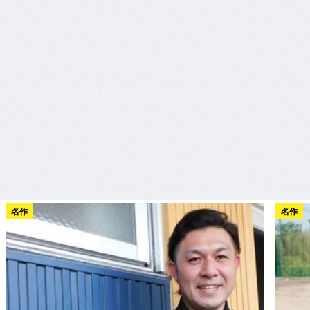
名作
名作