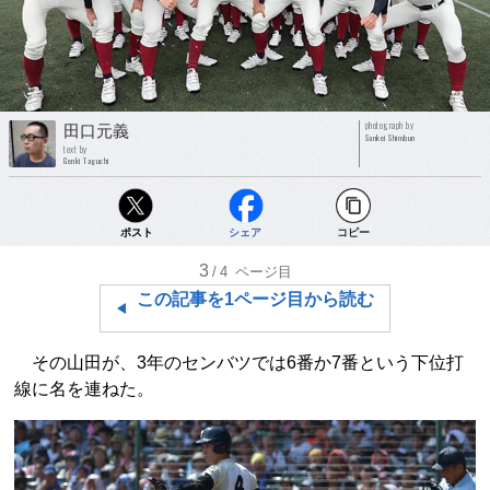
photograph by
田口元義
Sankei Shimbun
text by
Genki Taguchi
ポスト
シェア
コピー
3
/4
ページ目
この記事を1ページ目から読む
その山田が、3年のセンバツでは6番か7番という下位打
線に名を連ねた。