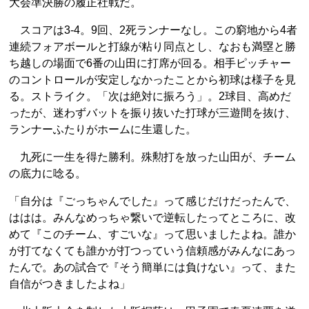
大会準決勝の履正社戦だ。
スコアは3-4。9回、2死ランナーなし。この窮地から4者
連続フォアボールと打線が粘り同点とし、なおも満塁と勝
ち越しの場面で6番の山田に打席が回る。相手ピッチャー
のコントロールが安定しなかったことから初球は様子を見
る。ストライク。「次は絶対に振ろう」。2球目、高めだ
ったが、迷わずバットを振り抜いた打球が三遊間を抜け、
ランナーふたりがホームに生還した。
九死に一生を得た勝利。殊勲打を放った山田が、チーム
の底力に唸る。
「自分は『ごっちゃんでした』って感じだけだったんで、
ははは。みんなめっちゃ繋いで逆転したってところに、改
めて『このチーム、すごいな』って思いましたよね。誰か
が打てなくても誰かが打つっていう信頼感がみんなにあっ
たんで。あの試合で『そう簡単には負けない』って、また
自信がつきましたよね」