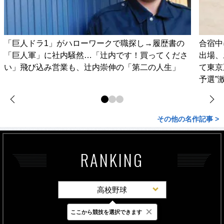
「巨人ドラ1」がハローワークで職探し→履歴書の
合宿中
「巨人軍」に社内騒然…「辻内です！買ってくださ
出場、
い」飛び込み営業も、辻内崇伸の「第二の人生」
て東京
予選”
その他の名作記事 >
RANKING
高校野球
×
ここから競技を選択できます
最新
24時間
週間