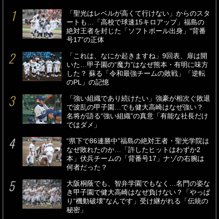
「聖光はレベルが高くて行けない」からのスタ
ートも…「高校で球速15キロアップ」福島の
絶対王者を封じた「ソフトボール出身」“背番
号17”の正体
「これは、なにか起きますね」9回表、扉は開
いた…甲子園の“魔力”はなぜ熊本・有明に味方
した？ 蘇る「令和最強チームの敗戦」「逆転
のPL」の記憶
「強い組織であり続けたい」強豪が相次ぐ敗退
で波乱の甲子園…でも健大高崎はなぜ強い？
名将が語る“強い組織”の真意「有能な社長だけ
ではダメ」
“県下で86連勝中”福島の絶対王者・聖光学院は
なぜ敗れたのか…「許したヒットはわずか2
本」伏兵チームの「背番号17」ナゾの右腕は
何者だった？
大阪桐蔭でも、智弁学園でもなく…名門の姿な
き甲子園で健大高崎はなぜ負けない？「やっぱ
り“機動破壊”なんです」受け継がれる「伝統の
秘密」