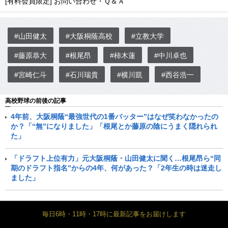
[有料会員限定] お問い合わせ・Ｑ＆Ａ
#山田健太
#大阪桐蔭高校
#立教大学
#藤原恭大
#根尾昂
#柿木蓮
#中川卓也
#宮崎仁斗
#石川瑞貴
#横川凱
#西谷浩一
高校野球の前後の記事
4年前、大阪桐蔭“最強世代の1番バッター”はなぜ笑わなかったの
か？「“無”になりました」「根尾とか藤原の陰にうまく隠れられ
た」
「ドラフト上位有力」元大阪桐蔭・山田健太に聞く…根尾昂ら“同
期のドラフト指名”からの4年、何があった？「2年生の時は迷走し
ました」
毎日6時・11時・17時に最新記事をお届けします