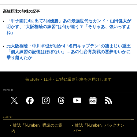
高校野球の前後の記事
「甲子園に4回出て3回優勝」あの最強世代セカンド・山田健太が
明かす、“大阪桐蔭の練習”は何が違う？「そりゃあ、強いっすよ
ね」
元大阪桐蔭・中川卓也が明かす“名門キャプテン”の凄まじい重圧
「個人練習の記憶はほぼない」…あの仙台育英戦の悪夢をいかに
乗り越えたか
毎日6時・11時・17時に最新記事をお届けします
FOLLOW US
MAGAZINE
雑誌『Number』購読のご案
雑誌『Number』バックナン
内
バー