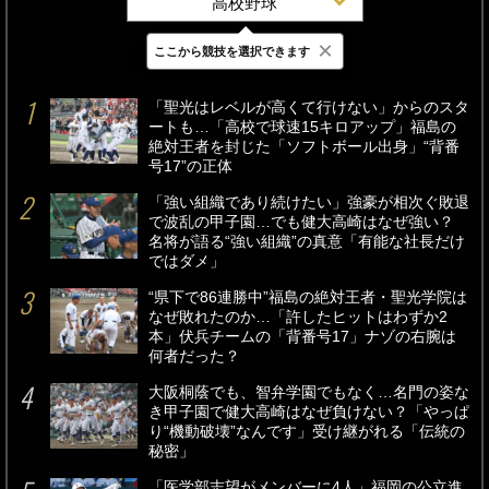
高校野球
×
ここから競技を選択できます
最新
24時間
週間
「聖光はレベルが高くて行けない」からのスタ
ートも…「高校で球速15キロアップ」福島の
絶対王者を封じた「ソフトボール出身」“背番
号17”の正体
「強い組織であり続けたい」強豪が相次ぐ敗退
で波乱の甲子園…でも健大高崎はなぜ強い？
名将が語る“強い組織”の真意「有能な社長だけ
ではダメ」
“県下で86連勝中”福島の絶対王者・聖光学院は
なぜ敗れたのか…「許したヒットはわずか2
本」伏兵チームの「背番号17」ナゾの右腕は
何者だった？
大阪桐蔭でも、智弁学園でもなく…名門の姿な
き甲子園で健大高崎はなぜ負けない？「やっぱ
り“機動破壊”なんです」受け継がれる「伝統の
秘密」
「医学部志望がメンバーに4人」福岡の公立進