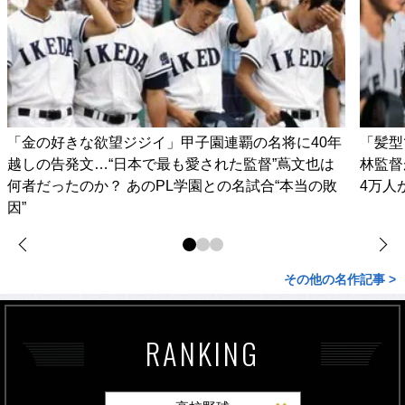
「金の好きな欲望ジジイ」甲子園連覇の名将に40年
「髪型
越しの告発文…“日本で最も愛された監督”蔦文也は
林監督
何者だったのか？ あのPL学園との名試合“本当の敗
4万人
因”
その他の名作記事 >
RANKING