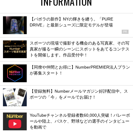
INFORMATION
【バボラの新作】NYの輝きを纏う。「PURE
DRIVE」と最新シューズに限定モデルが登場
PR
スポーツの現場で撮影する機会のある写真家、その写
真家が撮る一瞬のシーンにスポットをあてるコンテス
トを開催します。作品受付中！
【同僚や仲間とお得に】NumberPREMIER法人プラン
が募集スタート！
【登録無料】Numberメールマガジン好評配信中。ス
ポーツの「今」をメールでお届け！
YouTubeチャンネル登録者数60,000人突破！バレーボ
ールや陸上、バスケ、野球などの選手のインタビュー
を動画で