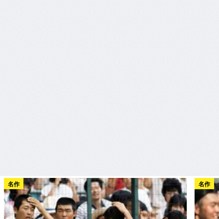
名作
名作