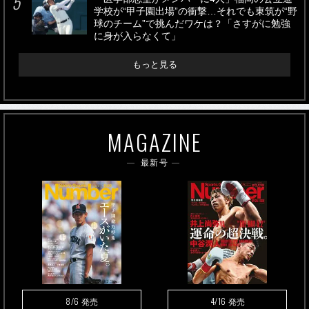
学校が“甲子園出場”の衝撃…それでも東筑が“野
球のチーム”で挑んだワケは？「さすがに勉強
に身が入らなくて」
もっと見る
MAGAZINE
最新号
8/6
4/16
発売
発売