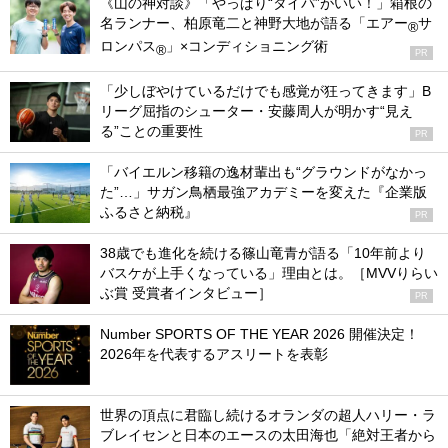
《山の神対談》「やっぱり“タイパ”がいい！」箱根の
名ランナー、柏原竜二と神野大地が語る「エアー
サ
®
ロンパス
」×コンディショニング術
®
PR
「少しぼやけているだけでも感覚が狂ってきます」B
リーグ屈指のシューター・安藤周人が明かす“見え
る”ことの重要性
PR
「バイエルン移籍の逸材輩出も“グラウンドがなかっ
た”…」サガン鳥栖最強アカデミーを変えた『企業版
ふるさと納税』
PR
38歳でも進化を続ける篠山竜青が語る「10年前より
バスケが上手くなっている」理由とは。［MVVりらい
ぶ賞 受賞者インタビュー］
PR
Number SPORTS OF THE YEAR 2026 開催決定！
2026年を代表するアスリートを表彰
世界の頂点に君臨し続けるオランダの超人ハリー・ラ
ブレイセンと日本のエースの太田海也「絶対王者から