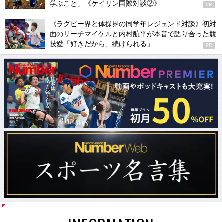
学ぶこと」《ケイリン国際対談②》
PR
《ラグビー界と体操界の同学年レジェンド対談》初対
面のリーチマイケルと内村航平が本音で語り合った競
技愛「好きだから、続けられる」
PR