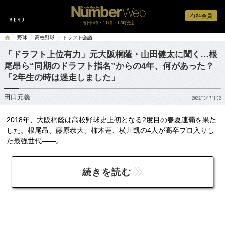
有料会員
毎日6時・11時・17時更新
野球
高校野球
ドラフト会議
「ドラフト上位有力」元大阪桐蔭・山田健太に聞く…根
尾昂ら“同期のドラフト指名”からの4年、何があった？
「2年生の時は迷走しました」
田口元義
2022/10/17 11:02
2018年、大阪桐蔭は高校野球史上初となる2度目の春夏連覇を果た
した。根尾昂、藤原恭大、柿木蓮、横川凱の4人が高卒プロ入りし
た最強世代――。...
続きを読む