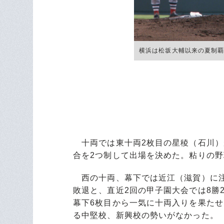
横浜は松坂大輔以来の夏制覇を成
十両では東十両2枚目の星稜（石川）
合を2つ制して出場を決めた。粘りの
西の十両、幕下では近江（滋賀）に注
敗退と、直近2回の甲子園大会では8勝
幕下6枚目から一気に十両入りを果た
る中堅校、新興校の勢いがなかった。