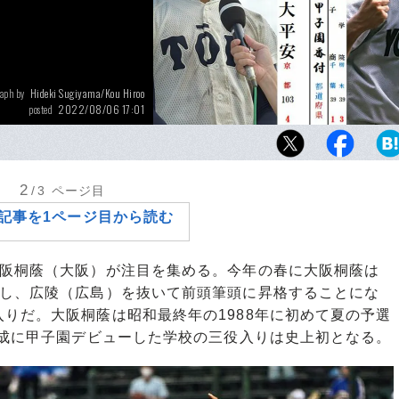
Hideki Sugiyama/Kou Hiroo
aph by
2022/08/06 17:01
posted
根尾昂らの大阪桐蔭、松坂大輔らの横浜…強
甲子園勝利数の番付で上位に進出してきてい
2
/3
ページ目
記事を1ページ目から読む
阪桐蔭（大阪）が注目を集める。今年の春に大阪桐蔭は
算し、広陵（広島）を抜いて前頭筆頭に昇格することにな
りだ。大阪桐蔭は昭和最終年の1988年に初めて夏の予選
平成に甲子園デビューした学校の三役入りは史上初となる。