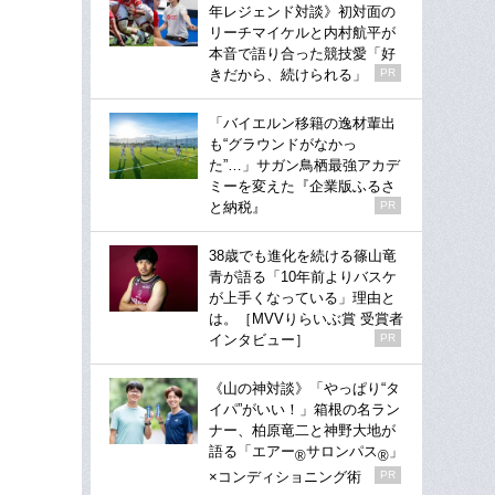
年レジェンド対談》初対面の
リーチマイケルと内村航平が
本音で語り合った競技愛「好
きだから、続けられる」
PR
「バイエルン移籍の逸材輩出
も“グラウンドがなかっ
た”…」サガン鳥栖最強アカデ
ミーを変えた『企業版ふるさ
と納税』
PR
38歳でも進化を続ける篠山竜
青が語る「10年前よりバスケ
が上手くなっている」理由と
は。［MVVりらいぶ賞 受賞者
インタビュー］
PR
《山の神対談》「やっぱり“タ
イパ”がいい！」箱根の名ラン
ナー、柏原竜二と神野大地が
語る「エアー
サロンパス
」
®
®
×コンディショニング術
PR