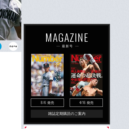
MAGAZINE
最新号
豪校も徐々に
る
8/6
4/16
発売
発売
雑誌定期購読のご案内