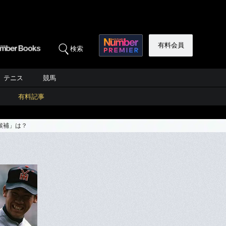
有料会員
検索
テニス
競馬
有料記事
候補」は？