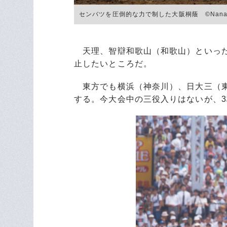
センバツを圧倒的な力で制した大阪桐蔭 ©Nanae 
天理、智辯和歌山（和歌山）といった
止したいところだ。
東方でも横浜（神奈川）、日大三（東
する。今大会中の三役入りはないが、