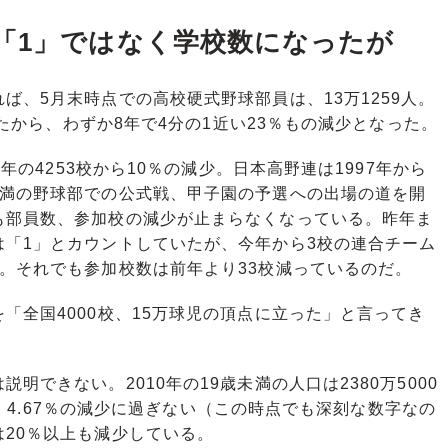
「1」ではなく学校数になったが
、5月末時点での高校硬式野球部員は、13万1259人。
だったから、わずか8年で4分の1近い23％もの減少となった。
年の4253校から10％の減少。日本高野連は1997年から
未満の野球部での公式戦、甲子園の予選への出場の道を開
も部員数、参加校の減少が止まらなくなっている。昨年ま
は「1」とカウントしていたが、今年から3校の連合チーム
。それでも参加校数は前年より33校減っているのだ。
全国4000校、15万球児の頂点に立った」と言ってき
できない。2010年の19歳未満の人口は2380万5000
0人。4.67％の減少に過ぎない（この時点でも深刻な数字なの
20％以上も減少している。