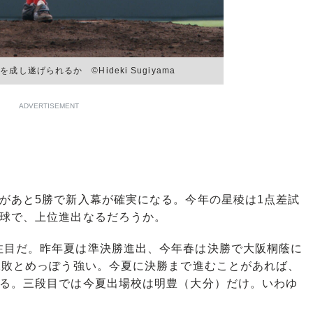
し遂げられるか ©Hideki Sugiyama
ADVERTISEMENT
があと5勝で新入幕が確実になる。今年の星稜は1点差試
野球で、上位進出なるだろうか。
目だ。昨年夏は準決勝進出、今年春は決勝で大阪桐蔭に
2敗とめっぽう強い。今夏に決勝まで進むことがあれば、
せる。三段目では今夏出場校は明豊（大分）だけ。いわゆ