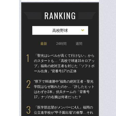
RANKING
高校野球
最新
24時間
週間
「聖光はレベルが高くて行けない」から
「
のスタートも…「高校で球速15キロアッ
のス
プ」福島の絶対王者を封じた「ソフトボ
プ
ール出身」“背番号17”の正体
ール
“県下で86連勝中”福島の絶対王者・聖光
「
学院はなぜ敗れたのか…「許したヒット
公立
はわずか2本」伏兵チームの「背番号
でも
17」ナゾの右腕は何者だった？
は
「医学部志望がメンバーに4人」福岡の
「
公立進学校が“甲子園出場”の衝撃…それ
球部