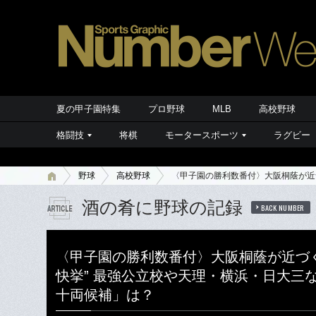
夏の甲子園特集
プロ野球
MLB
高校野球
格闘技
将棋
モータースポーツ
ラグビー
野球
高校野球
〈甲子園の勝利数番付〉大阪桐蔭が近
酒の肴に野球の記録
BACK NUMBER
〈甲子園の勝利数番付〉大阪桐蔭が近づ
快挙” 最強公立校や天理・横浜・日大三
十両候補」は？