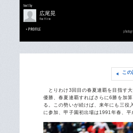
text by
広尾晃
Kou Hiroo
PROFILE
photogr
この
とりわけ3回目の春夏連覇を目指す大
優勝、春夏連覇すればさらに6勝を加
る。この勢いが続けば、来年にも三役入
に参加、甲子園初出場は1991年春、