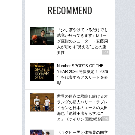
RECOMMEND
「少しぼやけているだけでも
感覚が狂ってきます」Bリー
グ屈指のシューター・安藤周
人が明かす“見える”ことの重
要性
PR
Number SPORTS OF THE
YEAR 2026 開催決定！ 2026
年を代表するアスリートを表
彰
世界の頂点に君臨し続けるオ
ランダの超人ハリー・ラブレ
イセンと日本のエースの太田
海也「絶対王者から学ぶこ
と」《ケイリン国際対談②》
PR
《ラグビー界と体操界の同学