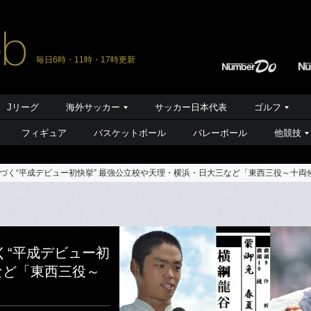
毎日6時・11時・17時更新
Jリーグ
海外サッカー
サッカー日本代表
ゴルフ
フィギュア
バスケットボール
バレーボール
他競技
づく“平成デビュー初快挙” 最強公立校や天理・横浜・日大三など「東西三役～十両
く“平成デビュー初
など「東西三役～