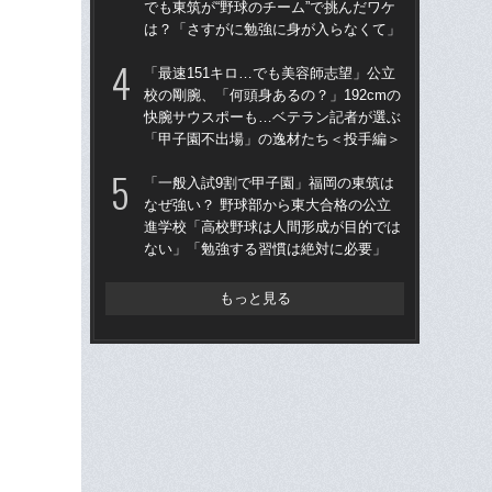
でも東筑が“野球のチーム”で挑んだワケ
野球
は？「さすがに勉強に身が入らなくて」
先
「最速151キロ…でも美容師志望」公立
「
校の剛腕、「何頭身あるの？」192cmの
なぜ
快腕サウスポーも…ベテラン記者が選ぶ
進
「甲子園不出場」の逸材たち＜投手編＞
な
「一般入試9割で甲子園」福岡の東筑は
祖父
なぜ強い？ 野球部から東大合格の公立
北
進学校「高校野球は人間形成が目的では
へ？
ない」「勉強する習慣は絶対に必要」
ブレ
もっと見る