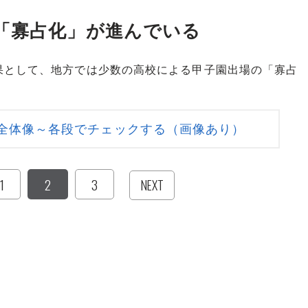
「寡占化」が進んでいる
として、地方では少数の高校による甲子園出場の「寡占
全体像～各段でチェックする（画像あり）
1
2
3
NEXT