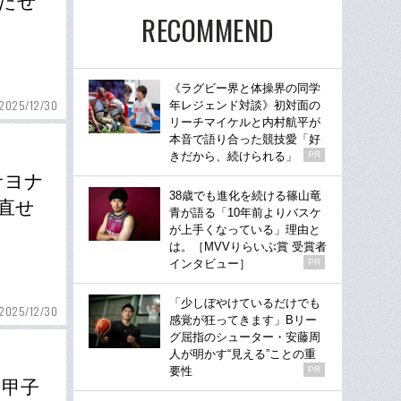
たせ
RECOMMEND
《ラグビー界と体操界の同学
2025/12/30
年レジェンド対談》初対面の
リーチマイケルと内村航平が
本音で語り合った競技愛「好
きだから、続けられる」
PR
サヨナ
38歳でも進化を続ける篠山竜
直せ
青が語る「10年前よりバスケ
が上手くなっている」理由と
は。［MVVりらいぶ賞 受賞者
インタビュー］
PR
「少しぼやけているだけでも
2025/12/30
感覚が狂ってきます」Bリー
グ屈指のシューター・安藤周
人が明かす“見える”ことの重
要性
PR
」甲子