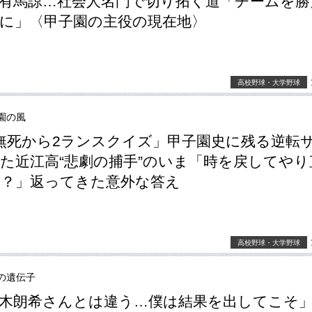
有馬諒…社会人名門で切り拓く道「チームを勝
に」〈甲子園の主役の現在地〉
高校野球・大学野球
園の風
無死から2ランスクイズ」甲子園史に残る逆転
た近江高“悲劇の捕手”のいま「時を戻してやり
？」返ってきた意外な答え
高校野球・大学野球
の遺伝子
木朗希さんとは違う…僕は結果を出してこそ