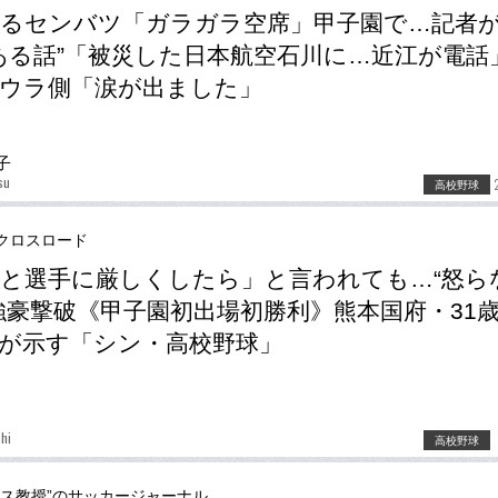
るセンバツ「ガラガラ空席」甲子園で…記者
ある話”「被災した日本航空石川に…近江が電話
ウラ側「涙が出ました」
子
su
高校野球
クロスロード
と選手に厳しくしたら」と言われても…“怒ら
強豪撃破《甲子園初出場初勝利》熊本国府・31
が示す「シン・高校野球」
hi
高校野球
ース教授”のサッカージャーナル