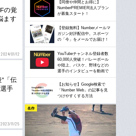
【同僚や仲間とお得に】
NumberPREMIER法人プラン
Fの覚
が募集スタート！
悩ます
【登録無料】Numberメールマ
ガジン好評配信中。スポーツ
の「今」をメールでお届け！
YouTubeチャンネル登録者数
2024/01/12
60,000人突破！バレーボール
や陸上、バスケ、野球などの
選手のインタビューを動画で
”「伝
【お知らせ】Google検索で
…選手
「Number Web」の記事を見
つけやすくする方法
名作
2023/11/25