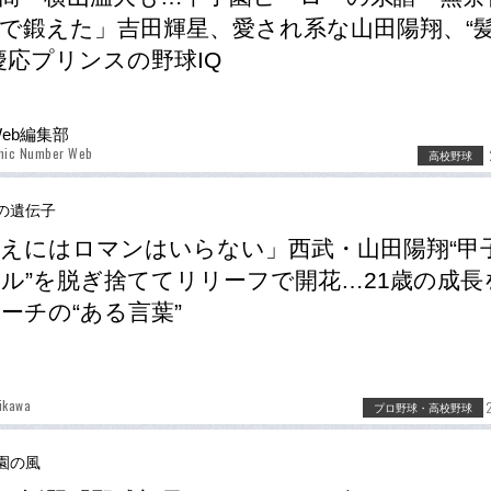
で鍛えた」吉田輝星、愛され系な山田陽翔、“
慶応プリンスの野球IQ
Web編集部
phic Number Web
高校野球
の遺伝子
えにはロマンはいらない」西武・山田陽翔“甲
ル”を脱ぎ捨ててリリーフで開花…21歳の成長
ーチの“ある言葉”
ikawa
プロ野球・高校野球
園の風