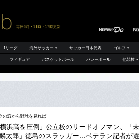
毎日6時・11時・17時更新
Jリーグ
海外サッカー
サッカー日本代表
ゴルフ
フィギュア
バスケットボール
バレーボール
他競技
クの窓から野球を見れば
横浜高を圧倒」公立校のリードオフマン、「
麟太郎」徳島のスラッガー…ベテラン記者が