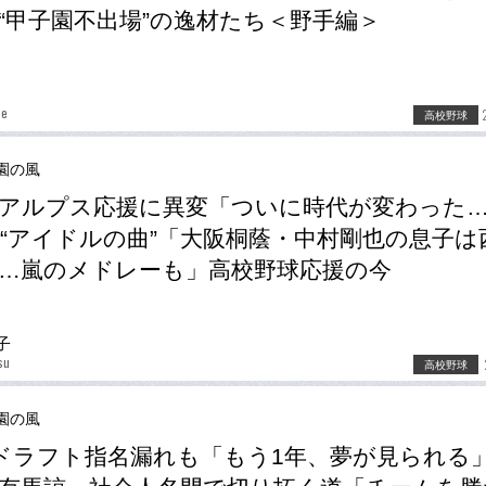
“甲子園不出場”の逸材たち＜野手編＞
be
高校野球
園の風
アルプス応援に異変「ついに時代が変わった
“アイドルの曲”「大阪桐蔭・中村剛也の息子は
…嵐のメドレーも」高校野球応援の今
子
su
高校野球
園の風
ドラフト指名漏れも「もう1年、夢が見られる