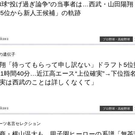
38球“投げ過ぎ論争”の当事者は…西武・山田陽翔
5位から新人王候補」の軌跡
ikawa
プロ野球・高校野球
の遺伝子
翔「待ってもらって申し訳ない」ドラフト5位
1時間40分…近江高エース“上位確実”→下位指
実は西武のことは詳しくなくて」
ikawa
プロ野球・高校野球
ーツ名言セレクション
商・横山温大も…甲子園ヒーローの系譜「無茶