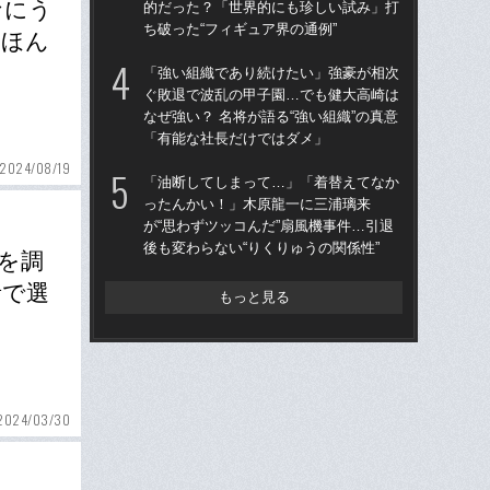
なにう
的だった？「世界的にも珍しい試み」打
的
ち破った“フィギュア界の通例”
ち破
、ほん
「強い組織であり続けたい」強豪が相次
仙
ぐ敗退で波乱の甲子園…でも健大高崎は
河
なぜ強い？ 名将が語る“強い組織”の真意
り
「有能な社長だけではダメ」
た
2024/08/19
「油断してしまって…」「着替えてなか
“県
ったんかい！」木原龍一に三浦璃来
学
が“思わずツッコんだ”扇風機事件…引退
は
後も変わらない“りくりゅうの関係性”
17
を調
音で選
もっと見る
2024/03/30