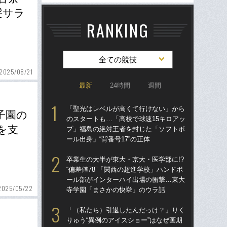
髪サラ
RANKING
全ての競技
2025/08/21
最新
24時間
週間
「聖光はレベルが高くて行けない」から
「
子園の
のスタートも…「高校で球速15キロアッ
のス
を支
プ」福島の絶対王者を封じた「ソフトボ
プ
ール出身」“背番号17”の正体
ール
卒業生の大半が東大・京大・医学部に!?
卒業
“偏差値78”「関西の超進学校」ハンドボ
“偏
ール部がインターハイ出場の衝撃…東大
ー
2025/05/22
寺学園「まさかの快挙」のウラ話
寺
「（私たち）引退したんだっけ？」りく
「
りゅう“異例のアイスショー”はなぜ画期
りゅ