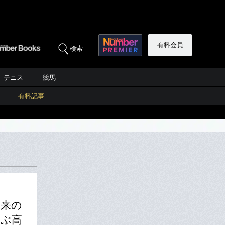
有料会員
検索
テニス
競馬
有料記事
未来の
選ぶ高