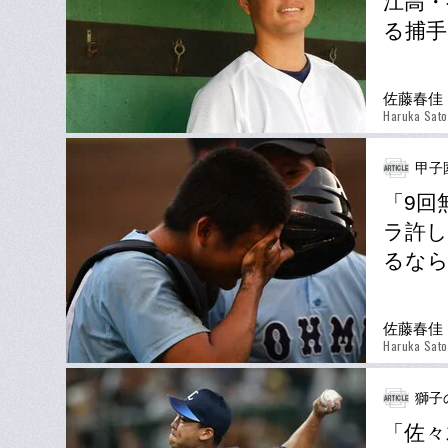
江高・
る捕手
佐藤春佳
Haruka Sato
甲子
「9回
ラ許し
るなら
佐藤春佳
Haruka Sato
獅子
「佐々