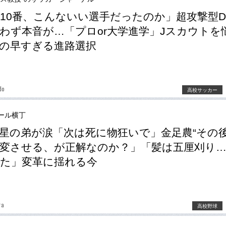
10番、こんないい選手だったのか」超攻撃型D
わず本音が…「プロor大学進学」Jスカウトを
の早すぎる進路選択
do
高校サッカー
ール横丁
星の弟が涙「次は死に物狂いで」金足農“その後
変させる、が正解なのか？」「髪は五厘刈り
た」変革に揺れる今
ra
高校野球