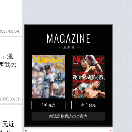
2026/08/04
MAGAZINE
最新号
…」激
西武の
2026/03/31
8/6
4/16
発売
発売
雑誌定期購読のご案内
」元近