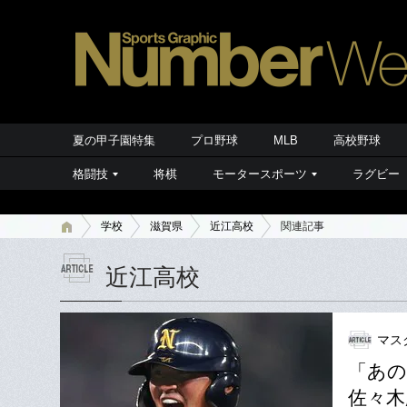
夏の甲子園特集
プロ野球
MLB
高校野球
格闘技
将棋
モータースポーツ
ラグビー
学校
滋賀県
近江高校
関連記事
近江高校
マス
「あの
佐々木