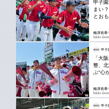
甲子園
まい？
とおも
梅津有希
Yukiko Umet
甲子
「大阪
整、北
ぶ“心
梅津有希
Yukiko Umet
甲子