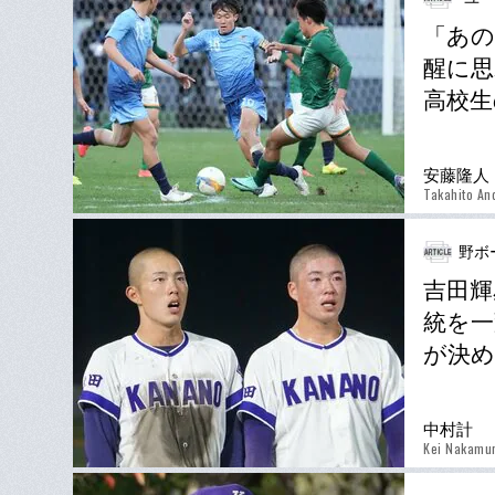
「あの
醒に思
高校生
安藤隆人
Takahito An
野ボ
吉田輝
統を一
が決め
中村計
Kei Nakamu