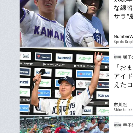
な練習
サラ”
Number
Sports Gra
獅子
「おま
アイド
えたコ
市川忍
Shinobu Ich
甲子