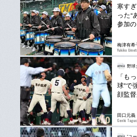
寒すぎ
った“
参加の
梅津有希
Yukiko Umet
野球
「もっ
球”で
顔監督
田口元義
Genki Taguc
“ユ