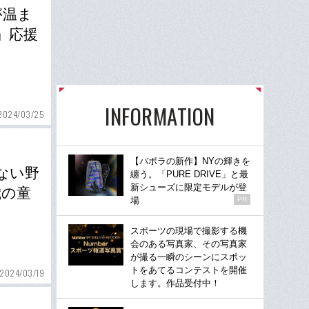
が温ま
」応援
INFORMATION
2024/03/25
【バボラの新作】NYの輝きを
ない野
纏う。「PURE DRIVE」と最
新シューズに限定モデルが登
歳の童
場
PR
スポーツの現場で撮影する機
会のある写真家、その写真家
が撮る一瞬のシーンにスポッ
トをあてるコンテストを開催
2024/03/19
します。作品受付中！