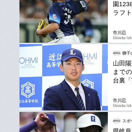
園12
ラフト
市川忍
Shinobu Ich
獅子
山田陽
までの
台裏「
市川忍
Shinobu Ich
スポ
県岐阜