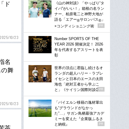
「ド
《山の神対談》「やっぱり“タ
イパ”がいい！」箱根の名ラン
ナー、柏原竜二と神野大地が
語る「エアー
サロンパス
」
®
®
×コンディショニング術
PR
2025/10/23
Number SPORTS OF THE
YEAR 2026 開催決定！ 2026
年を代表するアスリートを表
彰
指名
世界の頂点に君臨し続けるオ
名の舞
ランダの超人ハリー・ラブレ
イセンと日本のエースの太田
海也「絶対王者から学ぶこ
と」《ケイリン国際対談②》
PR
「バイエルン移籍の逸材輩出
2025/10/23
も“グラウンドがなかっ
た”…」サガン鳥栖最強アカデ
ミーを変えた『企業版ふるさ
と納税』
PR
苦茶