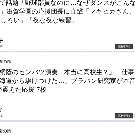
で話題「野球部員なのに…なぜダンスがこん
」滋賀学園の応援団長に直撃「マキヒカさん
しろい」「夜な夜な練習」
子
su
高校野球
園の風
桐蔭のセンバツ演奏…本当に高校生？」「仕事
海道から駆けつけた…」ブラバン研究家が本
が震えた応援”7校
子
su
高校野球
園の風