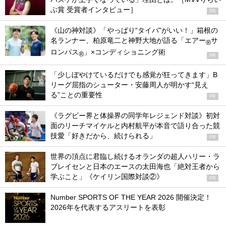
ぶ賞 受賞者インタビュー］
PR
《山の神対談》「やっぱり“タイパ”がいい！」箱根の
名ランナー、柏原竜二と神野大地が語る「エアー
サ
®
ロンパス
」×コンディショニング術
®
PR
「少しぼやけているだけでも感覚が狂ってきます」B
リーグ屈指のシューター・安藤周人が明かす“見え
る”ことの重要性
PR
《ラグビー界と体操界の同学年レジェンド対談》初対
面のリーチマイケルと内村航平が本音で語り合った競
技愛「好きだから、続けられる」
PR
世界の頂点に君臨し続けるオランダの超人ハリー・ラ
ブレイセンと日本のエースの太田海也「絶対王者から
学ぶこと」《ケイリン国際対談②》
PR
Number SPORTS OF THE YEAR 2026 開催決定！
2026年を代表するアスリートを表彰