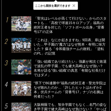
×
ここから競技を選択できます
最新
24時間
週間
「聖光はレベルが高くて行けない」からのスタ
ートも…「高校で球速15キロアップ」福島の
絶対王者を封じた「ソフトボール出身」“背番
号17”の正体
「これは、なにか起きますね」9回表、扉は開
いた…甲子園の“魔力”はなぜ熊本・有明に味方
した？ 蘇る「令和最強チームの敗戦」「逆転
のPL」の記憶
「強い組織であり続けたい」強豪が相次ぐ敗退
で波乱の甲子園…でも健大高崎はなぜ強い？
名将が語る“強い組織”の真意「有能な社長だけ
ではダメ」
“県下で86連勝中”福島の絶対王者・聖光学院は
なぜ敗れたのか…「許したヒットはわずか2
本」伏兵チームの「背番号17」ナゾの右腕は
何者だった？
大阪桐蔭でも、智弁学園でもなく…名門の姿な
き甲子園で健大高崎はなぜ負けない？「やっぱ