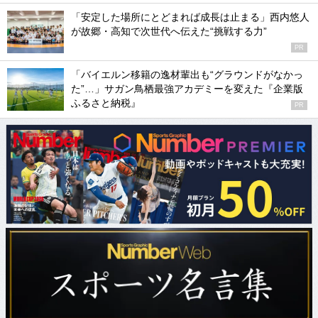
「安定した場所にとどまれば成長は止まる」西内悠人
が故郷・高知で次世代へ伝えた“挑戦する力”
PR
「バイエルン移籍の逸材輩出も“グラウンドがなかっ
た”…」サガン鳥栖最強アカデミーを変えた『企業版
ふるさと納税』
PR