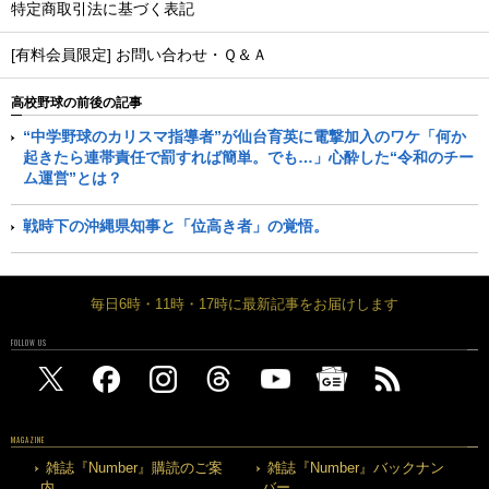
特定商取引法に基づく表記
[有料会員限定] お問い合わせ・Ｑ＆Ａ
高校野球の前後の記事
“中学野球のカリスマ指導者”が仙台育英に電撃加入のワケ「何か
起きたら連帯責任で罰すれば簡単。でも…」心酔した“令和のチー
ム運営”とは？
戦時下の沖縄県知事と「位高き者」の覚悟。
毎日6時・11時・17時に最新記事をお届けします
FOLLOW US
MAGAZINE
雑誌『Number』購読のご案
雑誌『Number』バックナン
内
バー