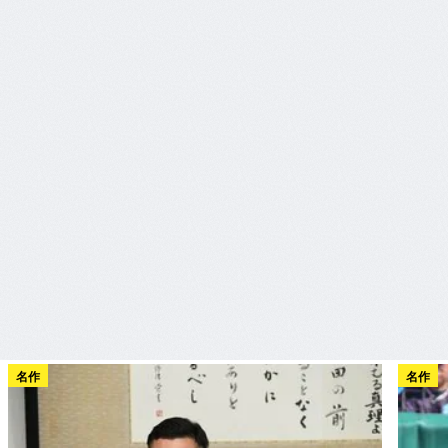
名作
名作