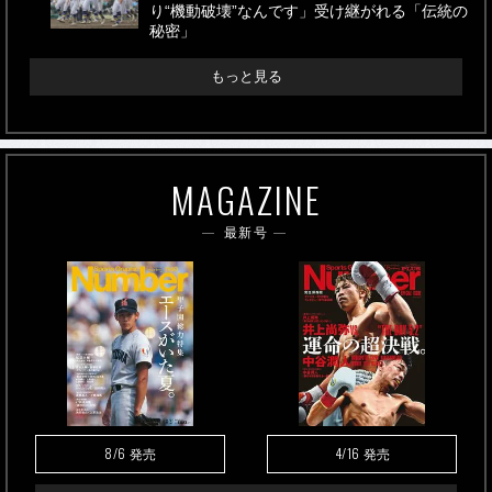
り“機動破壊”なんです」受け継がれる「伝統の
秘密」
もっと見る
MAGAZINE
最新号
8/6
4/16
発売
発売