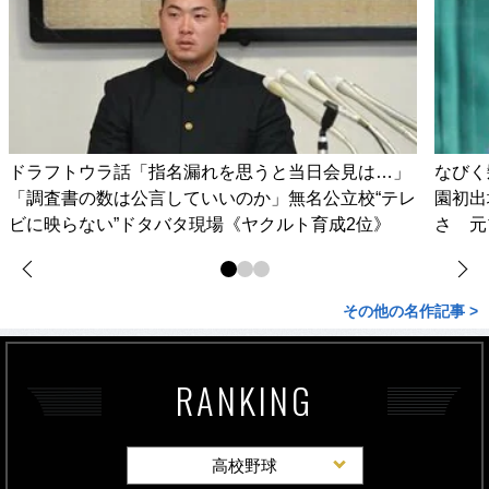
ドラフトウラ話「指名漏れを思うと当日会見は…」
なびく
「調査書の数は公言していいのか」無名公立校“テレ
園初出
ビに映らない”ドタバタ現場《ヤクルト育成2位》
さ 元
その他の名作記事 >
RANKING
高校野球