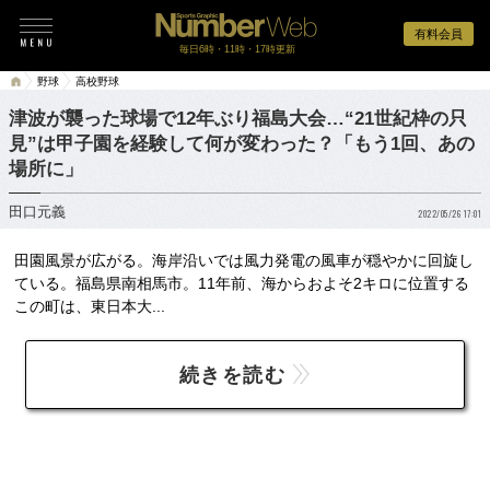
有料会員
毎日6時・11時・17時更新
野球
高校野球
津波が襲った球場で12年ぶり福島大会…“21世紀枠の只
見”は甲子園を経験して何が変わった？「もう1回、あの
場所に」
田口元義
2022/05/26 17:01
田園風景が広がる。海岸沿いでは風力発電の風車が穏やかに回旋し
ている。福島県南相馬市。11年前、海からおよそ2キロに位置する
この町は、東日本大...
続きを読む