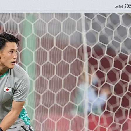
202
posted