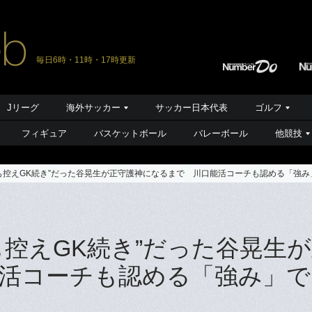
毎日6時・11時・17時更新
Jリーグ
海外サッカー
サッカー日本代表
ゴルフ
フィギュア
バスケットボール
バレーボール
他競技
表も控えGK続き”だった谷晃生が正守護神になるまで 川口能活コーチも認める「強
も控えGK続き”だった谷晃生
活コーチも認める「強み」で