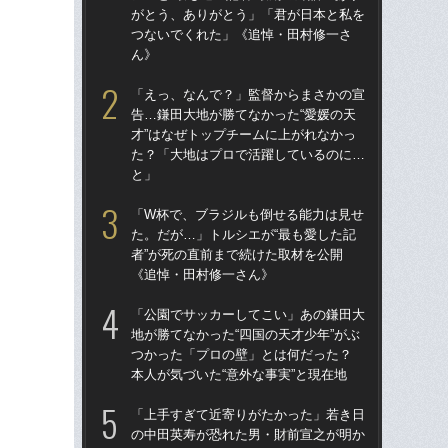
がとう、ありがとう」「君が日本と私を
が
つないでくれた」《追悼・田村修一さ
つ
ん》
ん
「えっ、なんで？」監督からまさかの宣
「
告…鎌田大地が勝てなかった“愛媛の天
た。
才”はなぜトップチームに上がれなかっ
者”
た？「大地はプロで活躍しているのに…
《
と」
「
「W杯で、ブラジルも倒せる能力は見せ
告…
た。だが…」トルシエが“最も愛した記
才”
者”が死の直前まで続けた取材を公開
た
《追悼・田村修一さん》
と
「公園でサッカーしてこい」あの鎌田大
「
地が勝てなかった“四国の天才少年”がぶ
地が
つかった「プロの壁」とは何だった？
つ
本人が気づいた“意外な事実”と現在地
本人
「上手すぎて近寄りがたかった」若き日
鎌
の中田英寿が恐れた男・財前宣之が明か
マ