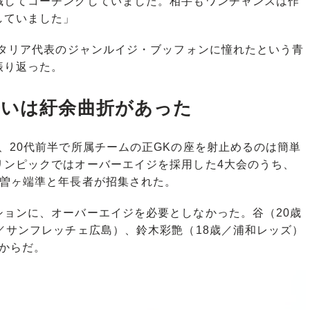
識してコーチングしていました。相手もワンチャンスは作
していました」
イタリア代表のジャンルイジ・ブッフォンに憧れたという青
振り返った。
争いは紆余曲折があった
20代前半で所属チームの正GKの座を射止めるのは簡単
リンピックではオーバーエイジを採用した4大会のうち、
、曽ヶ端準と年長者が招集された。
ョンに、オーバーエイジを必要としなかった。谷（20歳
／サンフレッチェ広島）、鈴木彩艶（18歳／浦和レッズ）
からだ。