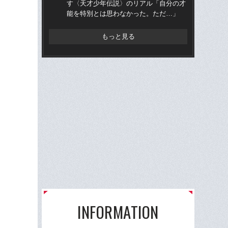
す〈天才少年伝説〉のリアル「自分の才
かっ
能を特別とは思わなかった。ただ…」
人
もっと見る
INFORMATION