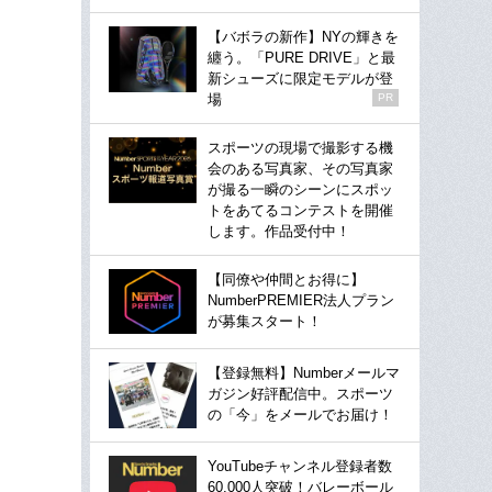
【バボラの新作】NYの輝きを
纏う。「PURE DRIVE」と最
新シューズに限定モデルが登
場
PR
スポーツの現場で撮影する機
会のある写真家、その写真家
が撮る一瞬のシーンにスポッ
トをあてるコンテストを開催
します。作品受付中！
【同僚や仲間とお得に】
NumberPREMIER法人プラン
が募集スタート！
【登録無料】Numberメールマ
ガジン好評配信中。スポーツ
の「今」をメールでお届け！
YouTubeチャンネル登録者数
60,000人突破！バレーボール