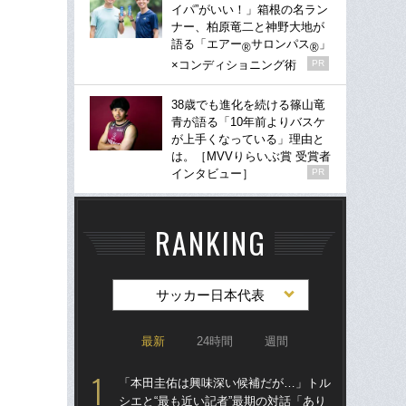
イパ”がいい！」箱根の名ラン
ナー、柏原竜二と神野大地が
語る「エアー
サロンパス
」
®
®
×コンディショニング術
PR
38歳でも進化を続ける篠山竜
青が語る「10年前よりバスケ
が上手くなっている」理由と
は。［MVVりらいぶ賞 受賞者
インタビュー］
PR
RANKING
サッカー日本代表
最新
24時間
週間
「本田圭佑は興味深い候補だが…」トル
「
シエと“最も近い記者”最期の対話「あり
シエ