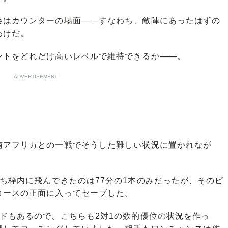
はカウンターの場面――すなわち、敵陣にあったはずの
わけだ。
トをどれだけ高いレベルで維持できるか――。
ADVERTISEMENT
アフリカとの一戦でそうした難しい状況に置かれなが
ち枠内に飛んできたのは77分の1本のみだったが、そのピ
コースの正面に入ってセーブした。
ドもあるので、こちらも2対1の数的優位の状況を作っ