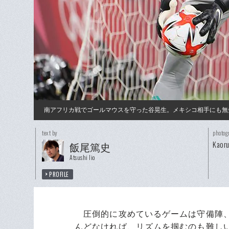
南アフリカ戦でゴールマウスを守った谷晃生。メキシコ相手にも無
text by
photog
Kaor
飯尾篤史
Atsushi Iio
PROFILE
圧倒的に攻めているゲームは守備陣、
んどなければ、リズムを掴むのも難し