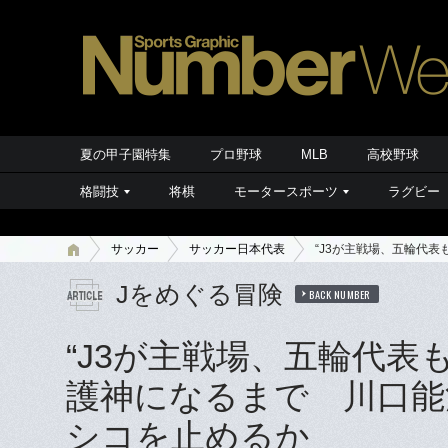
夏の甲子園特集
プロ野球
MLB
高校野球
格闘技
将棋
モータースポーツ
ラグビー
サッカー
サッカー日本代表
“J3が主戦場、五輪代
Jをめぐる冒険
BACK NUMBER
“J3が主戦場、五輪代表
護神になるまで 川口能
シコを止めるか