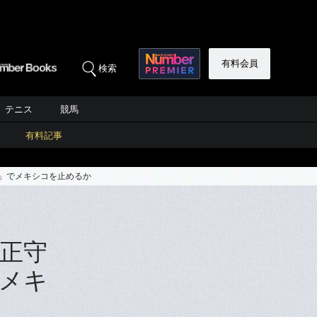
有料会員
検索
テニス
競馬
有料記事
み」でメキシコを止めるか
が正守
メキ