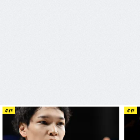
名作
名作