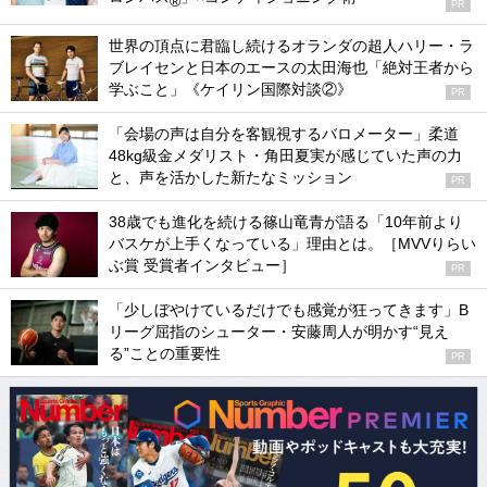
®
PR
世界の頂点に君臨し続けるオランダの超人ハリー・ラ
ブレイセンと日本のエースの太田海也「絶対王者から
学ぶこと」《ケイリン国際対談②》
PR
「会場の声は自分を客観視するバロメーター」柔道
48kg級金メダリスト・角田夏実が感じていた声の力
と、声を活かした新たなミッション
PR
38歳でも進化を続ける篠山竜青が語る「10年前より
バスケが上手くなっている」理由とは。［MVVりらい
ぶ賞 受賞者インタビュー］
PR
「少しぼやけているだけでも感覚が狂ってきます」B
リーグ屈指のシューター・安藤周人が明かす“見え
る”ことの重要性
PR