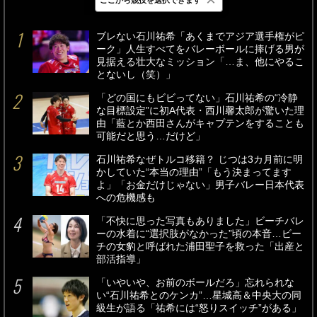
最新
24時間
週間
ブレない石川祐希「あくまでアジア選手権がピ
ーク」人生すべてをバレーボールに捧げる男が
見据える壮大なミッション「…ま、他にやるこ
とないし（笑）」
「どの国にもビビってない」石川祐希の“冷静
な目標設定”に初A代表・西川馨太郎が驚いた理
由「藍とか西田さんがキャプテンをすることも
可能だと思う…だけど」
石川祐希なぜトルコ移籍？ じつは3カ月前に明
かしていた“本当の理由”「もう決まってます
よ」「お金だけじゃない」男子バレー日本代表
への危機感も
「不快に思った写真もありました」ビーチバレ
ーの水着に“選択肢がなかった”頃の本音…ビー
チの女豹と呼ばれた浦田聖子を救った「出産と
部活指導」
「いやいや、お前のボールだろ」忘れられな
い“石川祐希とのケンカ”…星城高＆中央大の同
級生が語る「祐希には“怒りスイッチ”がある」