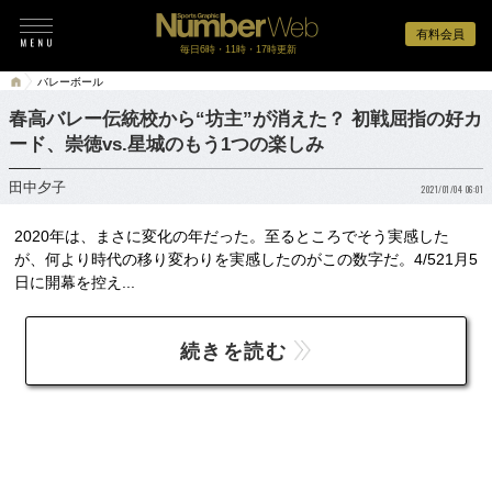
有料会員
毎日6時・11時・17時更新
バレーボール
春高バレー伝統校から“坊主”が消えた？ 初戦屈指の好カ
ード、崇徳vs.星城のもう1つの楽しみ
田中夕子
2021/01/04 06:01
2020年は、まさに変化の年だった。至るところでそう実感した
が、何より時代の移り変わりを実感したのがこの数字だ。4/521月5
日に開幕を控え...
続きを読む