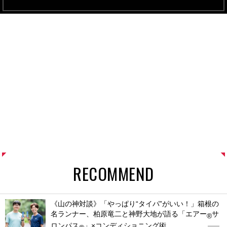
RECOMMEND
《山の神対談》「やっぱり“タイパ”がいい！」箱根の
名ランナー、柏原竜二と神野大地が語る「エアー
サ
®
ロンパス
」×コンディショニング術