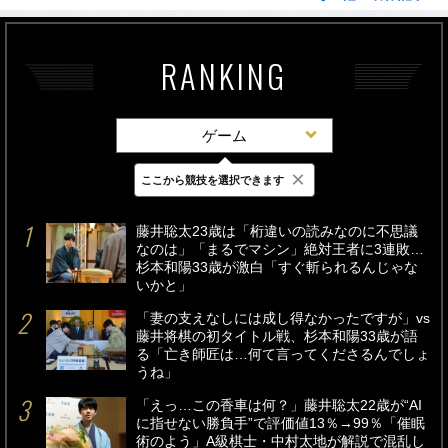
RANKING
ゲーム
×
ここから競技を選択できます
最新
24時間
週間
藤井聡太23歳は「桁違いの読みなのに不思議
なのは」「まるでマシン」絶対王者に3連敗…
杉本和陽33歳が激白「すぐ斬られるんじゃな
いかと」
「妻の支えなしには成し得なかったですが」vs
藤井将棋の初タイトル戦、杉本和陽33歳が語
る「亡き師匠は…何て言ってくださるんでしょ
うね」
「えっ…この香車は何？」藤井聡太22歳が“AI
に指せない勝負手”で評価値13％→99％「催眠
術のよう」A級棋士・中村太地が解説で混乱し