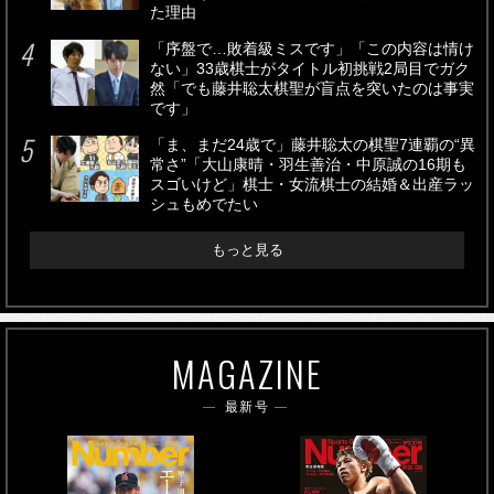
た理由
「序盤で…敗着級ミスです」「この内容は情け
ない」33歳棋士がタイトル初挑戦2局目でガク
然「でも藤井聡太棋聖が盲点を突いたのは事実
です」
「ま、まだ24歳で」藤井聡太の棋聖7連覇の“異
常さ”「大山康晴・羽生善治・中原誠の16期も
スゴいけど」棋士・女流棋士の結婚＆出産ラッ
シュもめでたい
もっと見る
MAGAZINE
最新号