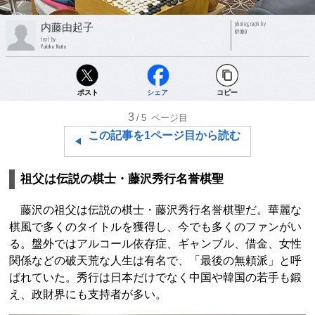
photograph by
内藤由起子
KYODO
text by
Yukiko Naito
ポスト
シェア
コピー
3
/5
ページ目
この記事を1ページ目から読む
祖父は伝説の棋士・藤沢秀行名誉棋聖
藤沢の祖父は伝説の棋士・藤沢秀行名誉棋聖だ。華麗な
棋風で多くのタイトルを獲得し、今でも多くのファンがい
る。盤外ではアルコール依存症、ギャンブル、借金、女性
関係などの破天荒な人生は有名で、「最後の無頼派」と呼
ばれていた。秀行は日本だけでなく中国や韓国の若手も鍛
え、政財界にも支持者が多い。