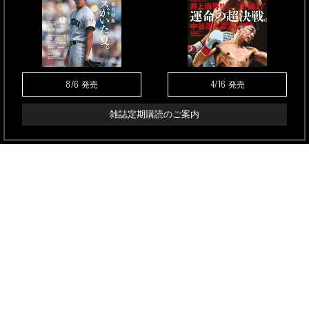
8/6
4/16
発売
発売
雑誌定期購読のご案内