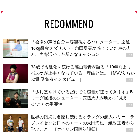
RECOMMEND
「会場の声は自分を客観視するバロメーター」柔道
48kg級金メダリスト・角田夏実が感じていた声の力
と、声を活かした新たなミッション
PR
38歳でも進化を続ける篠山竜青が語る「10年前より
バスケが上手くなっている」理由とは。［MVVりらい
ぶ賞 受賞者インタビュー］
PR
「少しぼやけているだけでも感覚が狂ってきます」B
リーグ屈指のシューター・安藤周人が明かす“見え
る”ことの重要性
PR
世界の頂点に君臨し続けるオランダの超人ハリー・ラ
ブレイセンと日本のエースの太田海也「絶対王者から
学ぶこと」《ケイリン国際対談②》
PR