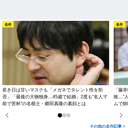
名作
名作
若き日は甘いマスクも「メガネでタレント性を拒
「藤井
否」「最後の大物独身…45歳で結婚」2度も“名人寸
敗…”
前で苦杯”の名棋士・郷田真隆の素顔とは
ムで師
その他の名作記事 >