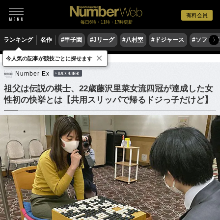
有料会員
毎日6時・11時・17時更新
ランキング
名作
#甲子園
#Jリーグ
#八村塁
#ドジャース
#ソフトバ
〉
×
今人気の記事が競技ごとに探せます
ゲーム
囲碁
Number Ex
BACK NUMBER
祖父は伝説の棋士、22歳藤沢里菜女流四冠が達成した女
性初の快挙とは【共用スリッパで帰るドジっ子だけど】