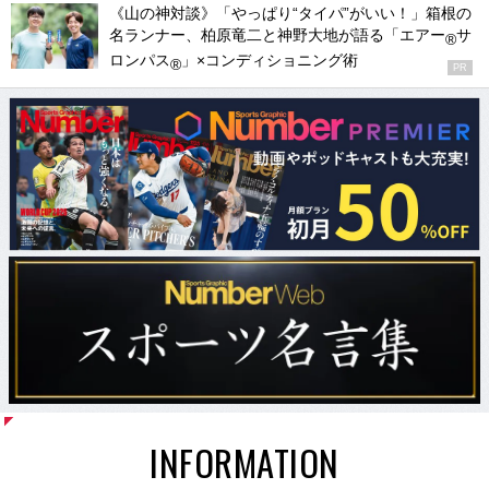
《山の神対談》「やっぱり“タイパ”がいい！」箱根の
名ランナー、柏原竜二と神野大地が語る「エアー
サ
®
ロンパス
」×コンディショニング術
®
PR
INFORMATION