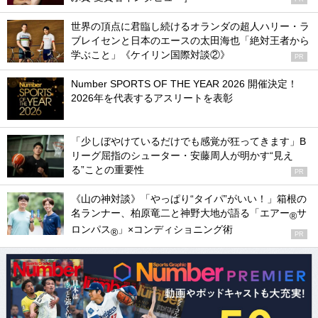
世界の頂点に君臨し続けるオランダの超人ハリー・ラ
ブレイセンと日本のエースの太田海也「絶対王者から
学ぶこと」《ケイリン国際対談②》
PR
Number SPORTS OF THE YEAR 2026 開催決定！
2026年を代表するアスリートを表彰
「少しぼやけているだけでも感覚が狂ってきます」B
リーグ屈指のシューター・安藤周人が明かす“見え
る”ことの重要性
PR
《山の神対談》「やっぱり“タイパ”がいい！」箱根の
名ランナー、柏原竜二と神野大地が語る「エアー
サ
®
ロンパス
」×コンディショニング術
®
PR