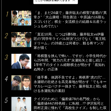
最新
24時間
週間
「ま、まだ24歳で」藤井聡太の棋聖7連覇の“異
常さ”「大山康晴・羽生善治・中原誠の16期も
スゴいけど」棋士・女流棋士の結婚＆出産ラッ
シュもめでたい
「直近10局、じつは5勝5敗」藤井聡太vs伊藤
匠の“同学年ライバル対決”だけでなく「竜王戦
ドリーム」の28歳とは何者か…観る将マンガ
家が描く
「将棋盤を挟んで怖い…ですが」小学生時代か
ら25年間、“努力の天才”永瀬拓矢と接し続け…
1学年下のタイトル経験棋士が明かす「底知れ
ぬ怖さ」の正体
「後手番、体調不良ですよ」将棋界“虎の穴”…
永瀬研の壮絶さを高見泰地が明かす「でもキー
マカレーはパクチー抜きで」藤井聡太と戦い続
ける永瀬拓矢の素顔
クイズのために「偏差値78の名門校」から
「偏差値44の特色校」に転校…!? 伊沢拓司と
田村正資に憧れて『高校生クイズ』を制した双