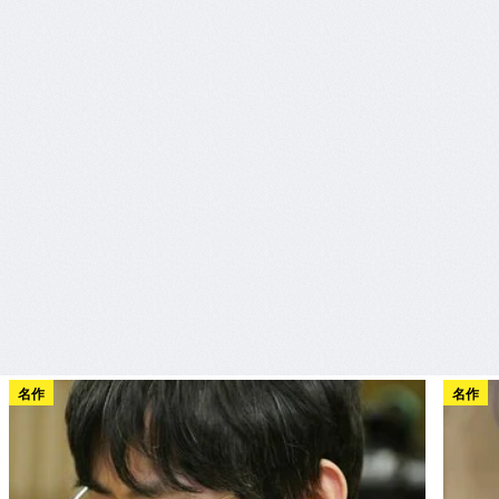
名作
名作