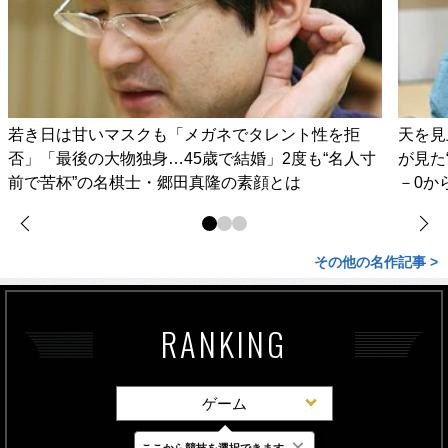
若き日は甘いマスクも「メガネでタレント性を拒
天を見
否」「最後の大物独身…45歳で結婚」2度も“名人寸
が見た
前で苦杯”の名棋士・郷田真隆の素顔とは
－0か
その他の名作記事 >
RANKING
ゲーム
×
ここから競技を選択できます