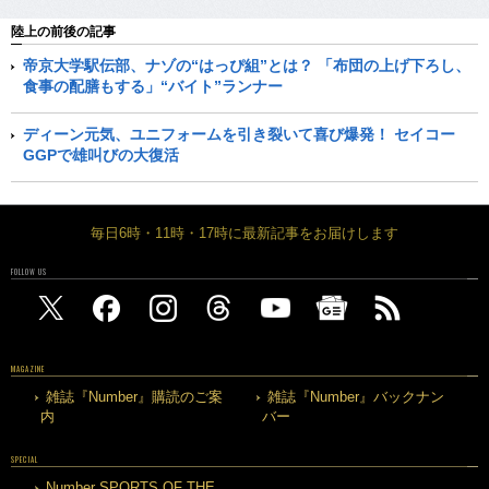
陸上の前後の記事
帝京大学駅伝部、ナゾの“はっぴ組”とは？ 「布団の上げ下ろし、
食事の配膳もする」“バイト”ランナー
ディーン元気、ユニフォームを引き裂いて喜び爆発！ セイコー
GGPで雄叫びの大復活
毎日6時・11時・17時に最新記事をお届けします
FOLLOW US
MAGAZINE
雑誌『Number』購読のご案
雑誌『Number』バックナン
内
バー
SPECIAL
Number SPORTS OF THE