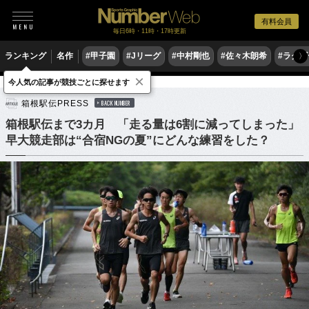
有料会員
毎日6時・11時・17時更新
ランキング
名作
#甲子園
#Jリーグ
#中村剛也
#佐々木朗希
#ラグ
〉
×
今人気の記事が競技ごとに探せます
陸上
駅伝
箱根駅伝PRESS
BACK NUMBER
箱根駅伝まで3カ月 「走る量は6割に減ってしまった」
早大競走部は“合宿NGの夏”にどんな練習をした？