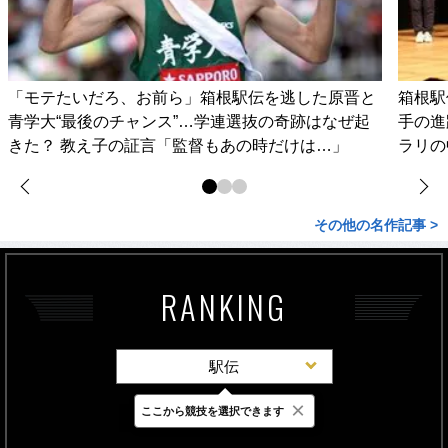
「モテたいだろ、お前ら」箱根駅伝を逃した原晋と
箱根駅
青学大“最後のチャンス”…学連選抜の奇跡はなぜ起
手の進
きた？ 教え子の証言「監督もあの時だけは…」
ラリの
その他の名作記事 >
RANKING
駅伝
×
ここから競技を選択できます
最新
24時間
週間