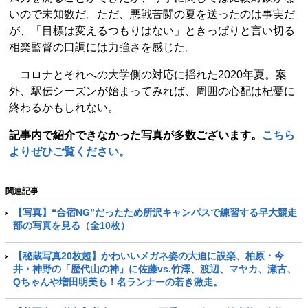
いので未知数だ。ただ、悪戦苦闘の夏を送ったのは事実だ
が、「目標は変えるつもりはない」ときっぱりと言い切る
相楽監督の口調には力強さを感じた。
コロナとそれへの大学側の対応に揺れた2020年夏。案
外、駅伝シーズンが始まってみれば、周囲の心配は杞憂に
終わるかもしれない。
記事内で紹介できなかった写真が多数ございます。
こちら
よりぜひご覧ください。
関連記事
【写真】“合宿NG”だったため所沢キャンパスで練習する早大競走
部の写真を見る（全10枚）
【秘蔵写真20枚超】かわいいメガネ姿の大迫に設楽、柏原・今
井・神野の「歴代山の神」に佐藤vs.竹澤、渡辺、マヤカ、瀬古、
Qちゃんや増田明美も！名ランナーの若き激走。