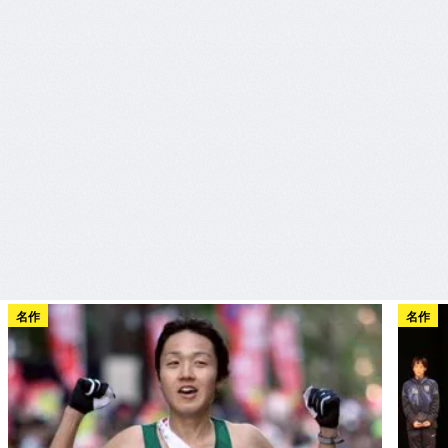
名作
名作