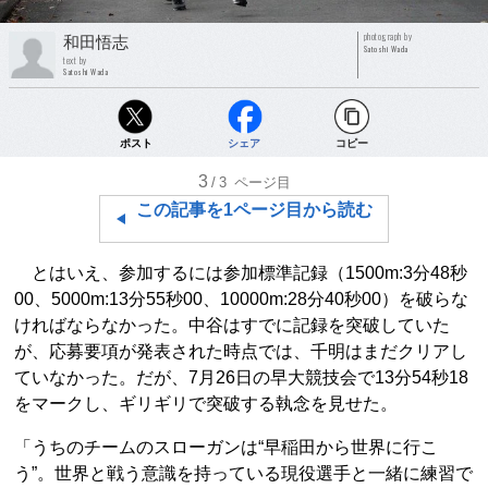
photograph by
和田悟志
Satoshi Wada
text by
Satoshi Wada
ポスト
シェア
コピー
3
/3
ページ目
この記事を1ページ目から読む
とはいえ、参加するには参加標準記録（1500m:3分48秒
00、5000m:13分55秒00、10000m:28分40秒00）を破らな
ければならなかった。中谷はすでに記録を突破していた
が、応募要項が発表された時点では、千明はまだクリアし
ていなかった。だが、7月26日の早大競技会で13分54秒18
をマークし、ギリギリで突破する執念を見せた。
「うちのチームのスローガンは“早稲田から世界に行こ
う”。世界と戦う意識を持っている現役選手と一緒に練習で