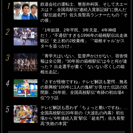
鉄道会社の運転士、整形外科医、そして大エー
スは？…全国高駅伝“連続入賞新記録”に挑んだ
《駅伝超名門》佐久長聖高ランナーたちの「そ
の後」
「1年奴隷、2年平民、3年天皇、4年神様
だ！」“不適切”すぎる1996年の箱根駅伝出走体
験記「史上初の2校棄権」「“箱根ギャル”がス
ターを追っかけ」
「青学大はいない、監督声かけがない、宿舎情
報は全公開」“30年前の箱根駅伝”は今と何が違
った？ 出走選手が書く「ないない尽くしの箱
根出走記」
「さすが怪物ですね」テレビ解説も驚愕…無名
の新興校“100年に1人の逸材”が見せた伝説の区
間新…26年前、全国高校駅伝“奇跡の初出場4
位”ウラ話
テレビ解説も思わず「ちょっと脆いですね」…
全国高校駅伝20年前の《大波乱の内幕》初出
場から“6年連続入賞”駅伝「超名門」佐久長聖
高“失敗の本質”