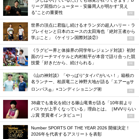
「少しぼやけているだけでも感覚が狂ってきます」B
リーグ屈指のシューター・安藤周人が明かす“見え
る”ことの重要性
PR
世界の頂点に君臨し続けるオランダの超人ハリー・ラ
ブレイセンと日本のエースの太田海也「絶対王者から
学ぶこと」《ケイリン国際対談②》
PR
《ラグビー界と体操界の同学年レジェンド対談》初対
面のリーチマイケルと内村航平が本音で語り合った競
技愛「好きだから、続けられる」
PR
《山の神対談》「やっぱり“タイパ”がいい！」箱根の
名ランナー、柏原竜二と神野大地が語る「エアー
サ
®
ロンパス
」×コンディショニング術
®
PR
38歳でも進化を続ける篠山竜青が語る「10年前より
バスケが上手くなっている」理由とは。［MVVりらい
ぶ賞 受賞者インタビュー］
PR
Number SPORTS OF THE YEAR 2026 開催決定！
2026年を代表するアスリートを表彰