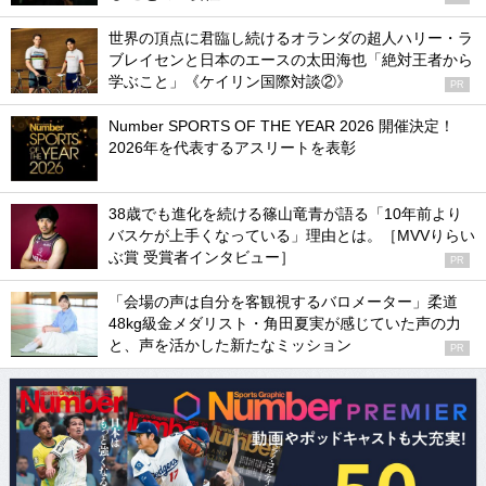
世界の頂点に君臨し続けるオランダの超人ハリー・ラ
ブレイセンと日本のエースの太田海也「絶対王者から
学ぶこと」《ケイリン国際対談②》
PR
Number SPORTS OF THE YEAR 2026 開催決定！
2026年を代表するアスリートを表彰
38歳でも進化を続ける篠山竜青が語る「10年前より
バスケが上手くなっている」理由とは。［MVVりらい
ぶ賞 受賞者インタビュー］
PR
「会場の声は自分を客観視するバロメーター」柔道
48kg級金メダリスト・角田夏実が感じていた声の力
と、声を活かした新たなミッション
PR