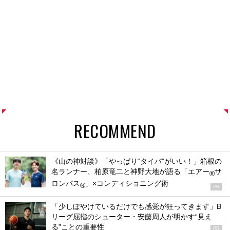
RECOMMEND
《山の神対談》「やっぱり“タイパ”がいい！」箱根の
名ランナー、柏原竜二と神野大地が語る「エアー
サ
®
ロンパス
」×コンディショニング術
®
PR
「少しぼやけているだけでも感覚が狂ってきます」B
リーグ屈指のシューター・安藤周人が明かす“見え
る”ことの重要性
PR