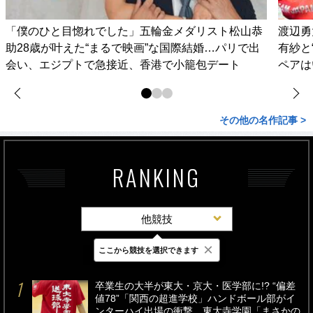
「僕のひと目惚れでした」五輪金メダリスト松山恭
渡辺勇
助28歳が叶えた“まるで映画”な国際結婚…パリで出
有紗と
会い、エジプトで急接近、香港で小籠包デート
ペアは
その他の名作記事 >
RANKING
他競技
×
ここから競技を選択できます
最新
24時間
週間
卒業生の大半が東大・京大・医学部に!? “偏差
値78”「関西の超進学校」ハンドボール部がイ
ンターハイ出場の衝撃…東大寺学園「まさかの