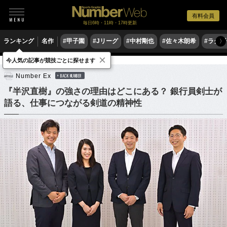
有料会員
毎日6時・11時・17時更新
ランキング
名作
#甲子園
#Jリーグ
#中村剛也
#佐々木朗希
#ラグ
〉
×
今人気の記事が競技ごとに探せます
他競技
Number Ex
BACK NUMBER
『半沢直樹』の強さの理由はどこにある？ 銀行員剣士が
語る、仕事につながる剣道の精神性