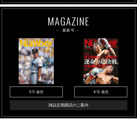
MAGAZINE
最新号
8/6
4/16
発売
発売
雑誌定期購読のご案内