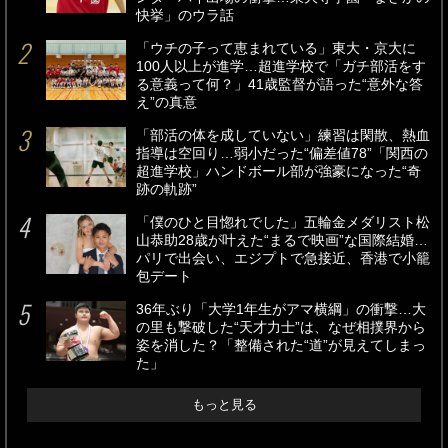
快挙」のウラ話
「ウチの子って恵まれている」東大・京大に
100人以上が進学…超進学校で「ガチ部活をす
る意義って何？」41歳監督が語った“意外な答
え”の真意
「部活の体を成していない」練習は閑散、熱血
指導は空回り…弱小だった“偏差値78”「関西の
超進学校」ハンドボール部が強豪になった“奇
跡の軌跡”
「僕のひと目惚れでした」五輪金メダリスト松
山恭助28歳が叶えた“まるで映画”な国際結婚…
パリで出会い、エジプトで急接近、香港で小籠
包デート
36年ぶり「大学1年生がアマ横綱」の衝撃…大
の里も撃破した“天才力士”は、なぜ相撲界から
姿を消した？「整備された“道”が見えてしまっ
た」
もっと見る