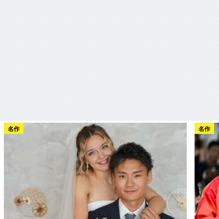
名作
名作