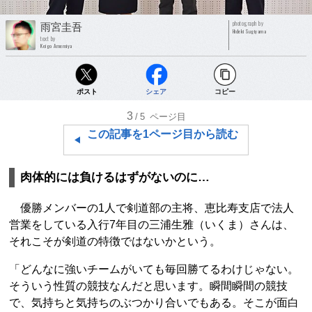
photograph by
雨宮圭吾
Hideki Sugiyama
text by
Keigo Amemiya
ポスト
シェア
コピー
3
/5
ページ目
この記事を1ページ目から読む
肉体的には負けるはずがないのに…
優勝メンバーの1人で剣道部の主将、恵比寿支店で法人
営業をしている入行7年目の三浦生雅（いくま）さんは、
それこそが剣道の特徴ではないかという。
「どんなに強いチームがいても毎回勝てるわけじゃない。
そういう性質の競技なんだと思います。瞬間瞬間の競技
で、気持ちと気持ちのぶつかり合いでもある。そこが面白