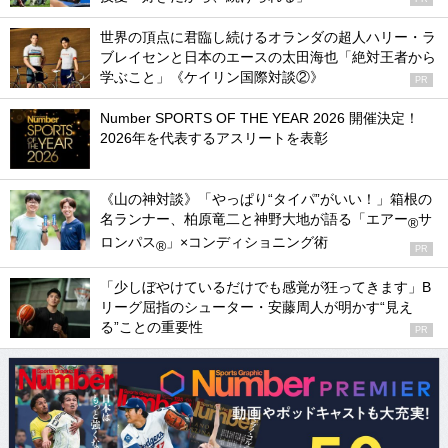
世界の頂点に君臨し続けるオランダの超人ハリー・ラ
ブレイセンと日本のエースの太田海也「絶対王者から
学ぶこと」《ケイリン国際対談②》
PR
Number SPORTS OF THE YEAR 2026 開催決定！
2026年を代表するアスリートを表彰
《山の神対談》「やっぱり“タイパ”がいい！」箱根の
名ランナー、柏原竜二と神野大地が語る「エアー
サ
®
ロンパス
」×コンディショニング術
®
PR
「少しぼやけているだけでも感覚が狂ってきます」B
リーグ屈指のシューター・安藤周人が明かす“見え
る”ことの重要性
PR