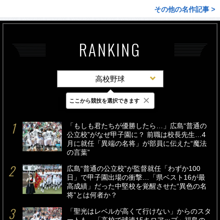
その他の名作記事 >
RANKING
高校野球
×
ここから競技を選択できます
最新
24時間
週間
「もしも君たちが優勝したら…」広島“普通の
公立校”がなぜ甲子園に？ 前職は校長先生…4
月に就任「異端の名将」が部員に伝えた“魔法
の言葉”
広島“普通の公立校”が監督就任「わずか100
日」で甲子園出場の衝撃…「県ベスト16が最
高成績」だった中堅校を覚醒させた“異色の名
将”とは何者か？
「聖光はレベルが高くて行けない」からのスタ