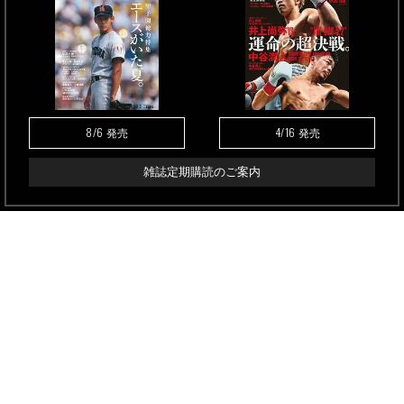
8/6
4/16
発売
発売
雑誌定期購読のご案内