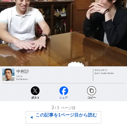
photograph by
中村計
Sports Graphic Number
text by
Kei Nakamura
ポスト
シェア
コピー
2
/3
ページ目
この記事を1ページ目から読む