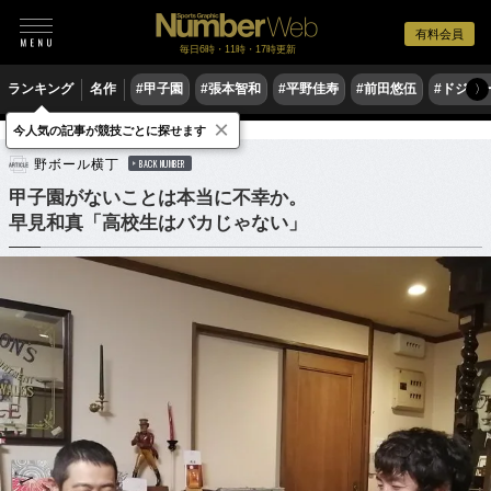
有料会員
毎日6時・11時・17時更新
ランキング
名作
#甲子園
#張本智和
#平野佳寿
#前田悠伍
#ドジャ
〉
×
今人気の記事が競技ごとに探せます
野球
高校野球
野ボール横丁
BACK NUMBER
甲子園がないことは本当に不幸か。
早見和真「高校生はバカじゃない」