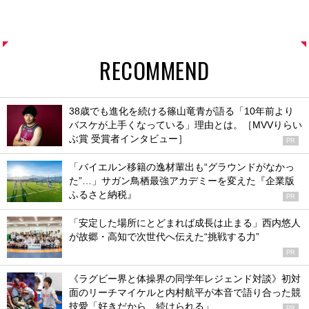
RECOMMEND
38歳でも進化を続ける篠山竜青が語る「10年前より
バスケが上手くなっている」理由とは。［MVVりらい
ぶ賞 受賞者インタビュー］
PR
「バイエルン移籍の逸材輩出も“グラウンドがなかっ
た”…」サガン鳥栖最強アカデミーを変えた『企業版
ふるさと納税』
PR
「安定した場所にとどまれば成長は止まる」西内悠人
が故郷・高知で次世代へ伝えた“挑戦する力”
PR
《ラグビー界と体操界の同学年レジェンド対談》初対
面のリーチマイケルと内村航平が本音で語り合った競
技愛「好きだから、続けられる」
PR