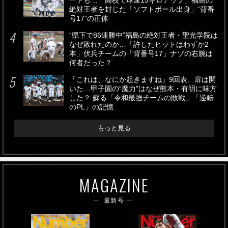
ートも…「高校で球速15キロアップ」福島の
絶対王者を封じた「ソフトボール出身」“背番
号17”の正体
“県下で86連勝中”福島の絶対王者・聖光学院は
なぜ敗れたのか…「許したヒットはわずか2
本」伏兵チームの「背番号17」ナゾの右腕は
何者だった？
「これは、なにか起きますね」9回表、扉は開
いた…甲子園の“魔力”はなぜ熊本・有明に味方
した？ 蘇る「令和最強チームの敗戦」「逆転
のPL」の記憶
もっと見る
MAGAZINE
最新号