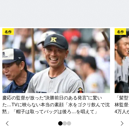
名作
名作
慶応の監督が放った“決勝前日のある発言”に驚い
「髪型
た…TVに映らない本当の素顔「水をゴクリ飲んで沈
林監督
黙」「帽子は取ってバッグは後ろ…を唱えて」
4万人