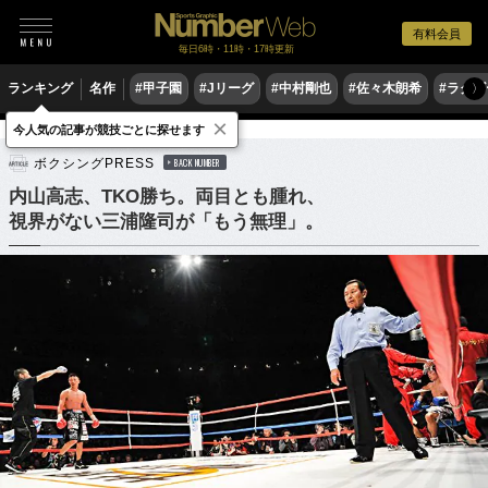
有料会員
毎日6時・11時・17時更新
ランキング
名作
#甲子園
#Jリーグ
#中村剛也
#佐々木朗希
#ラグ
〉
×
今人気の記事が競技ごとに探せます
格闘技
ボクシング
ボクシングPRESS
BACK NUMBER
内山高志、TKO勝ち。両目とも腫れ、
視界がない三浦隆司が「もう無理」。