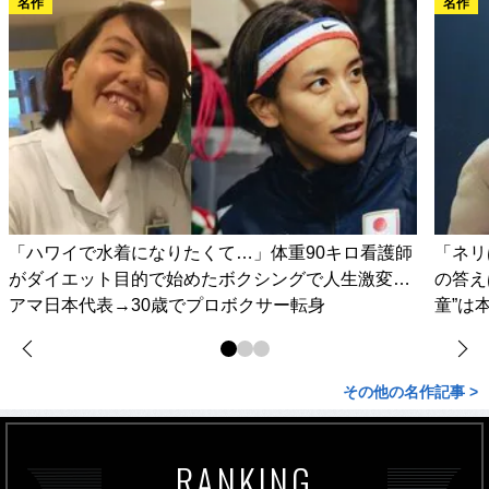
名作
名作
「ハワイで水着になりたくて…」体重90キロ看護師
「ネリ
がダイエット目的で始めたボクシングで人生激変…
の答え
アマ日本代表→30歳でプロボクサー転身
童”は
その他の名作記事 >
RANKING