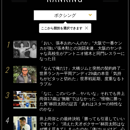
ボクシング
×
ここから競技を選択できます
最新
24時間
週間
「おい、張本おれへんのか」“大阪で一番ケン
カが強い”張本勲との決闘未遂…大阪のヤンチ
ャな高校生がアントニオ猪木と同門レスラーに
なった日
「なんで俺だけ」大橋ジムと突然の契約終了…
世界ランカー平岡アンディ29歳の本音「気持
ちがピタッと切れた」世界戦延期、度重なるト
ラブル
「なに、このパンチ…ヤバいな」それでも井上
尚弥17歳は“無敵”ではなかった…“怪物に勝っ
た男”林田太郎の証言「あれはスターの特性な
のかな」
井上尚弥との最終決戦「勝っても引退していい
ですか？」 “消えた天才ボクサー”林田太郎はな
ぜ燃え尽きてしまったのか「体はいいけど、心