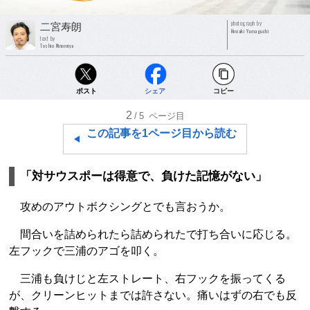
photograph by
二宮寿朗
Hiroaki Yamaguchi
text by
Toshio Ninomiya
ポスト
シェア
コピー
2
/5
ページ目
この記事を1ページ目から読む
「対サウスポーは得意で、負けた記憶がない」
攻めのアウトボクシングとでも言おうか。
間合いを詰められたら詰められたで打ち合いに応じる。
左フックで三浦のアゴを叩く。
三浦も負けじと左ストレート、右フックを振ってくる
が、クリーンヒットまでは許さない。痛いはずの右でも反