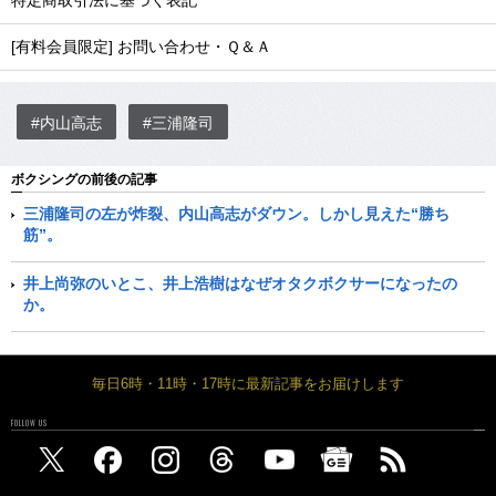
特定商取引法に基づく表記
[有料会員限定] お問い合わせ・Ｑ＆Ａ
#内山高志
#三浦隆司
ボクシングの前後の記事
三浦隆司の左が炸裂、内山高志がダウン。しかし見えた“勝ち
筋”。
井上尚弥のいとこ、井上浩樹はなぜオタクボクサーになったの
か。
毎日6時・11時・17時に最新記事をお届けします
FOLLOW US