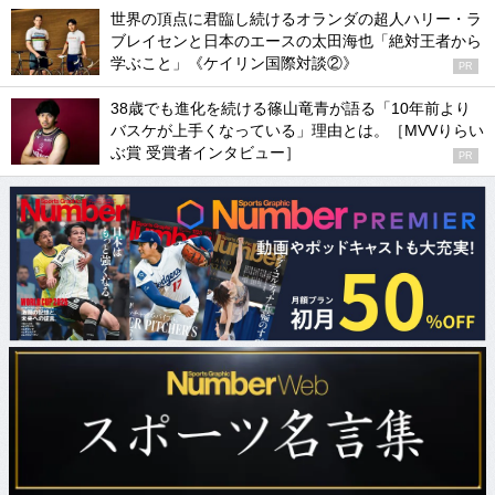
世界の頂点に君臨し続けるオランダの超人ハリー・ラ
ブレイセンと日本のエースの太田海也「絶対王者から
学ぶこと」《ケイリン国際対談②》
PR
38歳でも進化を続ける篠山竜青が語る「10年前より
バスケが上手くなっている」理由とは。［MVVりらい
ぶ賞 受賞者インタビュー］
PR