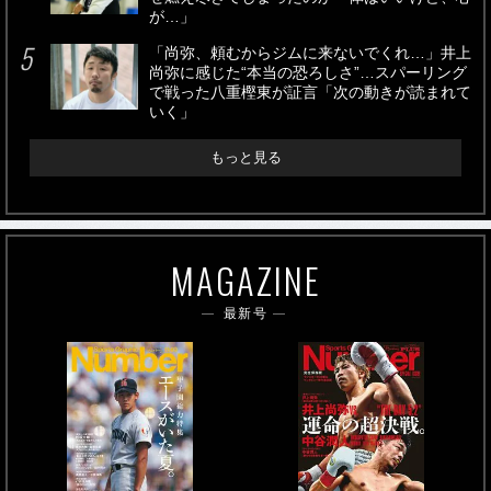
が…」
「尚弥、頼むからジムに来ないでくれ…」井上
尚弥に感じた“本当の恐ろしさ”…スパーリング
で戦った八重樫東が証言「次の動きが読まれて
いく」
もっと見る
MAGAZINE
最新号