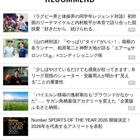
《ラグビー界と体操界の同学年レジェンド対談》初対
面のリーチマイケルと内村航平が本音で語り合った競
技愛「好きだから、続けられる」
PR
《山の神対談》「やっぱり“タイパ”がいい！」箱根の
名ランナー、柏原竜二と神野大地が語る「エアー
サ
®
ロンパス
」×コンディショニング術
®
PR
「少しぼやけているだけでも感覚が狂ってきます」B
リーグ屈指のシューター・安藤周人が明かす“見え
る”ことの重要性
PR
「バイエルン移籍の逸材輩出も“グラウンドがなかっ
た”…」サガン鳥栖最強アカデミーを変えた『企業版
ふるさと納税』
PR
Number SPORTS OF THE YEAR 2026 開催決定！
2026年を代表するアスリートを表彰