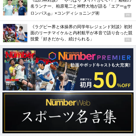
《山の神対談》「やっぱり“タイパ”がいい！」箱根の
名ランナー、柏原竜二と神野大地が語る「エアー
サ
®
ロンパス
」×コンディショニング術
®
PR
《ラグビー界と体操界の同学年レジェンド対談》初対
面のリーチマイケルと内村航平が本音で語り合った競
技愛「好きだから、続けられる」
PR