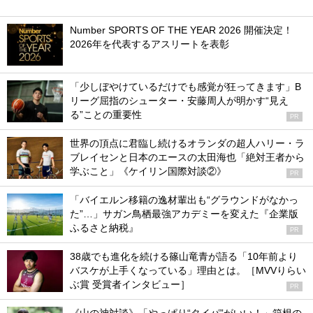
Number SPORTS OF THE YEAR 2026 開催決定！
2026年を代表するアスリートを表彰
「少しぼやけているだけでも感覚が狂ってきます」B
リーグ屈指のシューター・安藤周人が明かす“見え
る”ことの重要性
PR
世界の頂点に君臨し続けるオランダの超人ハリー・ラ
ブレイセンと日本のエースの太田海也「絶対王者から
学ぶこと」《ケイリン国際対談②》
PR
「バイエルン移籍の逸材輩出も“グラウンドがなかっ
た”…」サガン鳥栖最強アカデミーを変えた『企業版
ふるさと納税』
PR
38歳でも進化を続ける篠山竜青が語る「10年前より
バスケが上手くなっている」理由とは。［MVVりらい
ぶ賞 受賞者インタビュー］
PR