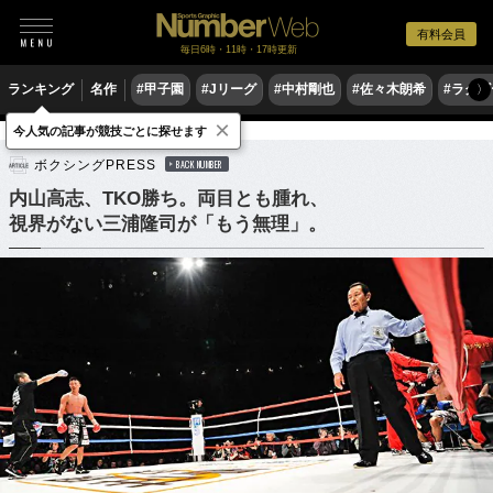
有料会員
毎日6時・11時・17時更新
ランキング
名作
#甲子園
#Jリーグ
#中村剛也
#佐々木朗希
#ラグ
〉
×
今人気の記事が競技ごとに探せます
格闘技
ボクシング
ボクシングPRESS
BACK NUMBER
内山高志、TKO勝ち。両目とも腫れ、
視界がない三浦隆司が「もう無理」。