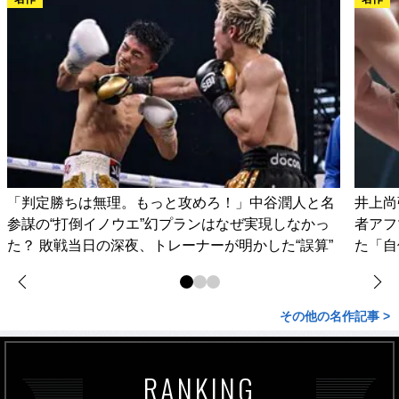
「判定勝ちは無理。もっと攻めろ！」中谷潤人と名
井上尚
参謀の“打倒イノウエ”幻プランはなぜ実現しなかっ
者アフ
た？ 敗戦当日の深夜、トレーナーが明かした“誤算”
た「自
その他の名作記事 >
RANKING