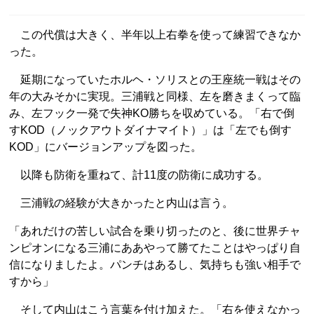
この代償は大きく、半年以上右拳を使って練習できなか
った。
延期になっていたホルヘ・ソリスとの王座統一戦はその
年の大みそかに実現。三浦戦と同様、左を磨きまくって臨
み、左フック一発で失神KO勝ちを収めている。「右で倒
すKOD（ノックアウトダイナマイト）」は「左でも倒す
KOD」にバージョンアップを図った。
以降も防衛を重ねて、計11度の防衛に成功する。
三浦戦の経験が大きかったと内山は言う。
「あれだけの苦しい試合を乗り切ったのと、後に世界チャ
ンピオンになる三浦にああやって勝てたことはやっぱり自
信になりましたよ。パンチはあるし、気持ちも強い相手で
すから」
そして内山はこう言葉を付け加えた。「右を使えなかっ