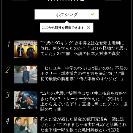
ボクシング
×
ここから競技を選択できます
最新
24時間
週間
“平成のKOキング”坂本博之はなぜ畑山隆則に
敗れ、何を学んだのか？「自分を怪物だと思っ
ていた」22年前、伝説の日本人対決の真実
「ヒロユキ、中学のわりには強いのお」不屈の
ボクサー・坂本博之の生き方を決定づけた“最
初で最後の腕相撲”「俺の本当のオヤジだ…」
“12年の片思い”堤聖也はなぜ井上拓真を攻略で
きたのか？ トレーナーが伝えた「（穴口が）
上から見ているぞ！」直後に奪ったダウン…激
闘のウラ側
死んだ父が残した借金30億円完済も「酒に逃
げた…」“このままじゃ確実に死ぬ”と診断され
た金平桂一郎を救った亀田興毅という宝物