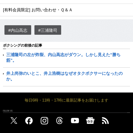
[有料会員限定] お問い合わせ・Ｑ＆Ａ
#内山高志
#三浦隆司
ボクシングの前後の記事
三浦隆司の左が炸裂、内山高志がダウン。しかし見えた“勝ち
筋”。
井上尚弥のいとこ、井上浩樹はなぜオタクボクサーになったの
か。
毎日6時・11時・17時に最新記事をお届けします
FOLLOW US