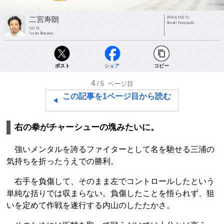
photograph by
二宮寿朗
Hiroaki Yamaguchi
text by
Toshio Ninomiya
ポスト
シェア
コピー
4
/5
ページ目
この記事を1ページ目から読む
右の拳がチャーシューの塊みたいに。
強いメンタルを誇るファイターとして名を馳せる三浦の
気持ちを折ったうえでの勝利。
右手を負傷して、そのまま左でコントロールしたという
単純な括りでは収まらない。負傷したことを悟られず、狙
いを定めて作戦を遂行する内山のしたたかさ。