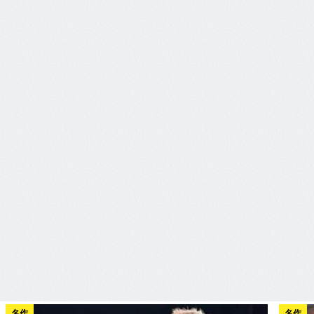
名作
名作