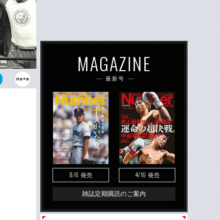
MAGAZINE
最新号
アントニオ猪
23日、蔵前
8/6
4/16
発売
発売
雑誌定期購読のご案内