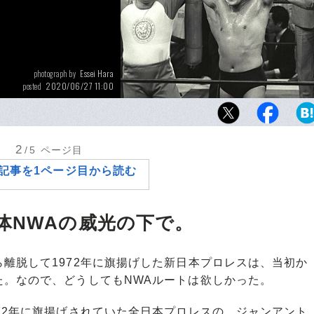
Essei Hara
photograph by
2020/06/27 11:00
posted
NWF王座を返上してIWGP制覇に乗り出した
木。左は長州力、右は坂口征二。（1981年4月
国技館）
2
/5
ページ目
記事を1ページ目から読む
体NWAの威光の下で。
離脱して1972年に旗揚げした新日本プロレスは、当初か
た。なので、どうしてもNWAルートは欲しかった。
72年に旗揚げされていた全日本プロレスの、ジャンアント