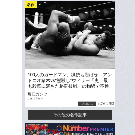
名作
100人のガードマン、猟銃も忍ばせ…アン
トニオ猪木vs“熊殺し”ウィリー「史上最
も殺気に満ちた格闘技戦」の物騒で不透
明な結末
堀江ガンツ
Gantz Horie
2022/10/03
プロレス
その他の名作記事