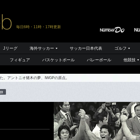
毎日6時・11時・17時更新
Jリーグ
海外サッカー
サッカー日本代表
ゴルフ
フィギュア
バスケットボール
バレーボール
他競技
た。アントニオ猪木の夢、IWGPの原点。
ER