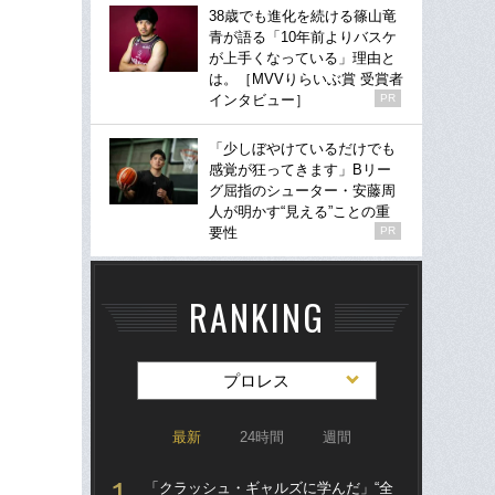
38歳でも進化を続ける篠山竜
青が語る「10年前よりバスケ
が上手くなっている」理由と
は。［MVVりらいぶ賞 受賞者
インタビュー］
PR
「少しぼやけているだけでも
感覚が狂ってきます」Bリー
グ屈指のシューター・安藤周
人が明かす“見える”ことの重
要性
PR
RANKING
プロレス
最新
24時間
週間
「クラッシュ・ギャルズに学んだ」“全
「ク