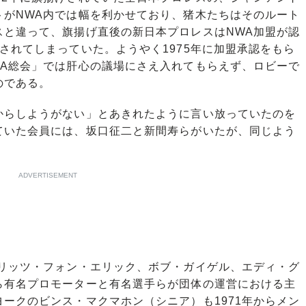
トがNWA内では幅を利かせており、猪木たちはそのルート
スと違って、旗揚げ直後の新日本プロレスはNWA加盟が認
されてしまっていた。ようやく1975年に加盟承認をもら
WA総会」では肝心の議場にさえ入れてもらえず、ロビーで
のである。
らしようがない」とあきれたように言い放っていたのを
ていた会員には、坂口征二と新間寿らがいたが、同じよう
ADVERTISEMENT
リッツ・フォン・エリック、ボブ・ガイゲル、エディ・グ
ら有名プロモーターと有名選手らが団体の運営における主
ークのビンス・マクマホン（シニア）も1971年からメン