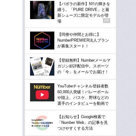
【バボラの新作】NYの輝きを
纏う。「PURE DRIVE」と最
新シューズに限定モデルが登
場
PR
【同僚や仲間とお得に】
NumberPREMIER法人プラン
が募集スタート！
【登録無料】Numberメールマ
ガジン好評配信中。スポーツ
の「今」をメールでお届け！
YouTubeチャンネル登録者数
60,000人突破！バレーボール
や陸上、バスケ、野球などの
選手のインタビューを動画で
【お知らせ】Google検索で
「Number Web」の記事を見
つけやすくする方法