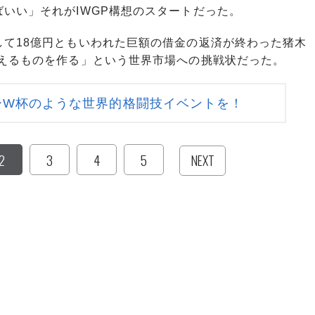
いい」それがIWGP構想のスタートだった。
て18億円ともいわれた巨額の借金の返済が終わった猪木
超えるものを作る」という世界市場への挑戦状だった。
ーW杯のような世界的格闘技イベントを！
2
3
4
5
NEXT