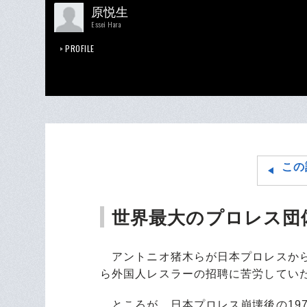
原悦生
Essei Hara
PROFILE
この
世界最大のプロレス団
アントニオ猪木らが日本プロレスから
ら外国人レスラーの招聘に苦労してい
ところが、日本プロレス崩壊後の19