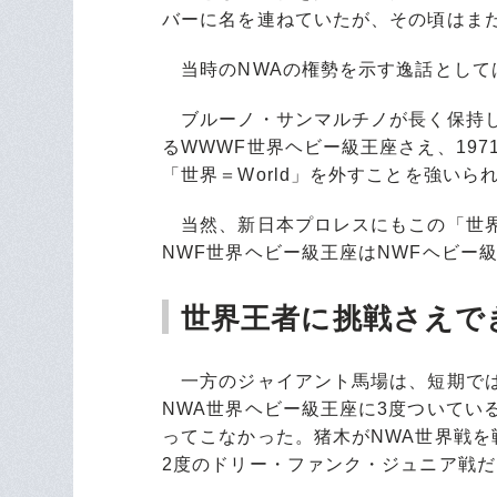
バーに名を連ねていたが、その頃はま
当時のNWAの権勢を示す逸話として
ブルーノ・サンマルチノが長く保持し
るWWWF世界ヘビー級王座さえ、19
「世界＝World」を外すことを強いら
当然、新日本プロレスにもこの「世界」
NWF世界ヘビー級王座はNWFヘビー
世界王者に挑戦さえで
一方のジャイアント馬場は、短期では
NWA世界ヘビー級王座に3度ついてい
ってこなかった。猪木がNWA世界戦
2度のドリー・ファンク・ジュニア戦