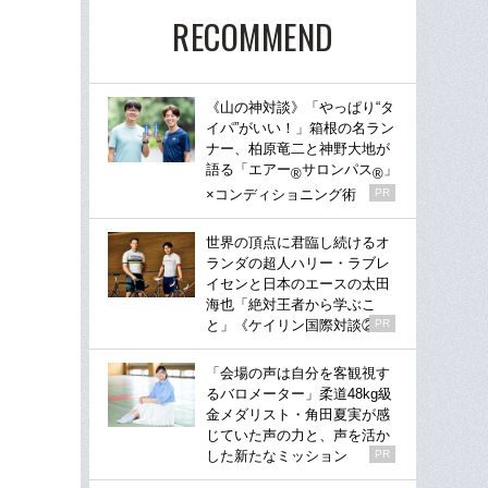
RECOMMEND
《山の神対談》「やっぱり“タ
イパ”がいい！」箱根の名ラン
ナー、柏原竜二と神野大地が
語る「エアー
サロンパス
」
®
®
×コンディショニング術
PR
世界の頂点に君臨し続けるオ
ランダの超人ハリー・ラブレ
イセンと日本のエースの太田
海也「絶対王者から学ぶこ
と」《ケイリン国際対談②》
PR
「会場の声は自分を客観視す
るバロメーター」柔道48kg級
金メダリスト・角田夏実が感
じていた声の力と、声を活か
した新たなミッション
PR