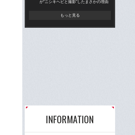
が“ニシキヘビと撮影”したまさかの理由
に
い
もっと見る
INFORMATION