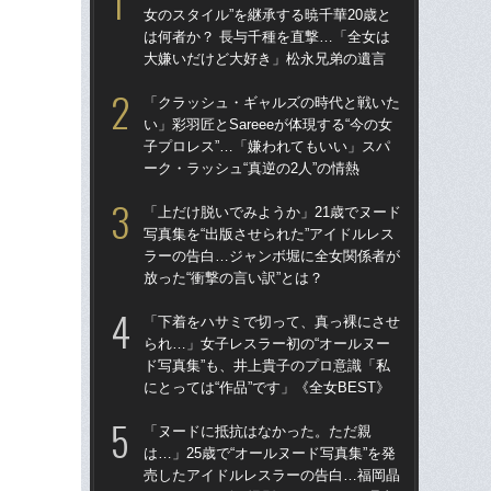
女のスタイル”を継承する暁千華20歳と
女の
は何者か？ 長与千種を直撃…「全女は
は何
大嫌いだけど大好き」松永兄弟の遺言
大
「クラッシュ・ギャルズの時代と戦いた
「
い」彩羽匠とSareeeが体現する“今の女
い」
子プロレス”…「嫌われてもいい」スパ
子プ
ーク・ラッシュ“真逆の2人”の情熱
ーク
「上だけ脱いでみようか」21歳でヌード
「
写真集を“出版させられた”アイドルレス
られ
ラーの告白…ジャンボ堀に全女関係者が
ド写
放った“衝撃の言い訳”とは？
にと
「下着をハサミで切って、真っ裸にさせ
「上
られ…」女子レスラー初の“オールヌー
写真
ド写真集”も、井上貴子のプロ意識「私
ラ
にとっては“作品”です」《全女BEST》
放っ
「ヌードに抵抗はなかった。ただ親
ス
は…」25歳で“オールヌード写真集”を発
ラ
売したアイドルレスラーの告白…福岡晶
声…