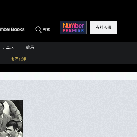
有料会員
検索
テニス
競馬
有料記事