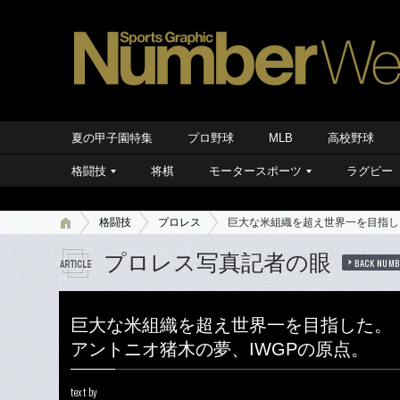
夏の甲子園特集
プロ野球
MLB
高校野球
格闘技
将棋
モータースポーツ
ラグビー
格闘技
プロレス
巨大な米組織を超え世界一を目指し
プロレス写真記者の眼
BACK NUMB
巨大な米組織を超え世界一を目指した。
アントニオ猪木の夢、IWGPの原点。
text by