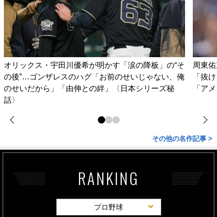
オリックス・宇田川優希が明かす「涙の降板」の“そ
周東佑
の後”…ゴンザレスのハグ「お前のせいじゃない、俺
「抜け
のせいだから」「由伸との絆」〈日本シリーズ秘
「アメ
話〉
その他の名作記事 >
RANKING
プロ野球