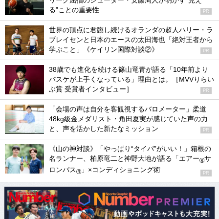
リーグ屈指のシューター・安藤周人が明かす“見え
る”ことの重要性
PR
世界の頂点に君臨し続けるオランダの超人ハリー・ラ
ブレイセンと日本のエースの太田海也「絶対王者から
学ぶこと」《ケイリン国際対談②》
PR
38歳でも進化を続ける篠山竜青が語る「10年前より
バスケが上手くなっている」理由とは。［MVVりらい
ぶ賞 受賞者インタビュー］
PR
「会場の声は自分を客観視するバロメーター」柔道
48kg級金メダリスト・角田夏実が感じていた声の力
と、声を活かした新たなミッション
PR
《山の神対談》「やっぱり“タイパ”がいい！」箱根の
名ランナー、柏原竜二と神野大地が語る「エアー
サ
®
ロンパス
」×コンディショニング術
®
PR