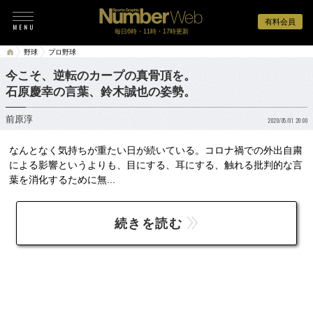
有料会員
毎日6時・11時・17時更新
野球
プロ野球
今こそ、逆転のカープの真骨頂を。
石原慶幸の言葉、鈴木誠也の姿勢。
前原淳
2020/05/01 20:00
なんとなく気持ちが重たい日が続いている。コロナ禍での外出自粛
による影響というよりも、目にする、耳にする、触れる批判的な言
葉を消化するために無...
続きを読む