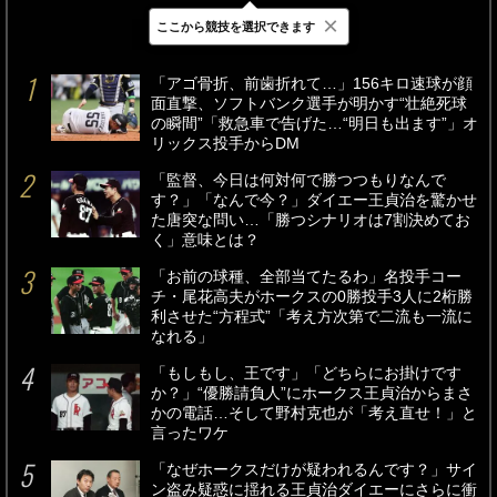
×
ここから競技を選択できます
最新
24時間
週間
「アゴ骨折、前歯折れて…」156キロ速球が顔
面直撃、ソフトバンク選手が明かす“壮絶死球
の瞬間”「救急車で告げた…“明日も出ます”」オ
リックス投手からDM
「監督、今日は何対何で勝つつもりなんで
す？」「なんで今？」ダイエー王貞治を驚かせ
た唐突な問い…「勝つシナリオは7割決めてお
く」意味とは？
「お前の球種、全部当てたるわ」名投手コー
チ・尾花高夫がホークスの0勝投手3人に2桁勝
利させた“方程式”「考え方次第で二流も一流に
なれる」
「もしもし、王です」「どちらにお掛けです
か？」“優勝請負人”にホークス王貞治からまさ
かの電話…そして野村克也が「考え直せ！」と
言ったワケ
「なぜホークスだけが疑われるんです？」サイ
ン盗み疑惑に揺れる王貞治ダイエーにさらに衝