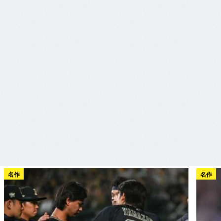
名作
名作