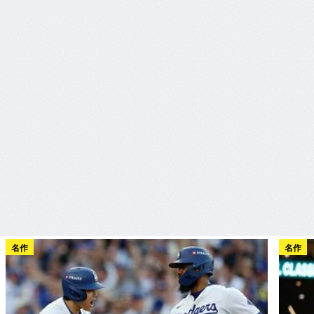
名作
名作