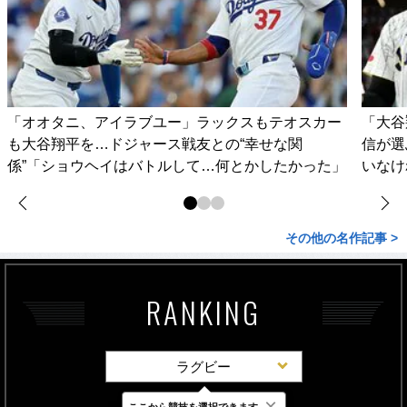
「オオタニ、アイラブユー」ラックスもテオスカー
「大谷
も大谷翔平を…ドジャース戦友との“幸せな関
信が選
係”「ショウヘイはバトルして…何とかしたかった」
いなけ
その他の名作記事 >
RANKING
ラグビー
×
ここから競技を選択できます