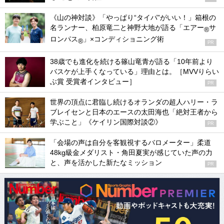
《山の神対談》「やっぱり“タイパ”がいい！」箱根の
名ランナー、柏原竜二と神野大地が語る「エアー
サ
®
ロンパス
」×コンディショニング術
®
PR
38歳でも進化を続ける篠山竜青が語る「10年前より
バスケが上手くなっている」理由とは。［MVVりらい
ぶ賞 受賞者インタビュー］
PR
世界の頂点に君臨し続けるオランダの超人ハリー・ラ
ブレイセンと日本のエースの太田海也「絶対王者から
学ぶこと」《ケイリン国際対談②》
PR
「会場の声は自分を客観視するバロメーター」柔道
48kg級金メダリスト・角田夏実が感じていた声の力
と、声を活かした新たなミッション
PR