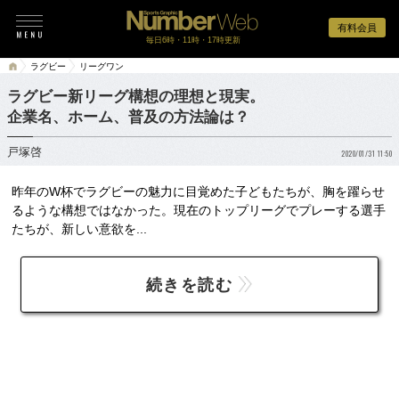
有料会員
毎日6時・11時・17時更新
ラグビー
リーグワン
ラグビー新リーグ構想の理想と現実。
企業名、ホーム、普及の方法論は？
戸塚啓
2020/01/31 11:50
昨年のW杯でラグビーの魅力に目覚めた子どもたちが、胸を躍らせ
るような構想ではなかった。現在のトップリーグでプレーする選手
たちが、新しい意欲を...
続きを読む