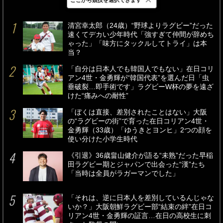
最新
24時間
週間
清宮幸太郎（24歳）“野球よりラグビー”だった
速くてデカい少年時代「強すぎて仲間が辞めち
ゃった」「味方にタックルしてトライ」は本
当？
「自分は日本人でも韓国人でもない」在日コリ
アン4世・金勇輝が“韓国代表”を選んだ日「虫
垂破裂…即手術です」ラグビーW杯の夢を遠ざ
けた“痛みへの耐性”
「ぼくは直接、差別されたことはない」大阪
の“ラグビーの街”で育った在日コリアン4世・
金勇輝（33歳）「ゆうきとヨンヒ」2つの顔を
使い分けた小学生時代
《引退》36歳畠山健介が語る“未熟”だった早稲
田ラグビー期とジャパンで出会った“漢”たち
「当時は全員がラガーマンでした」
「それは、逆に日本人を差別しているんじゃな
いか？」大阪朝鮮ラグビー部“結束の絆”在日コ
リアン4世・金勇輝の証言…在日の高校生に刺