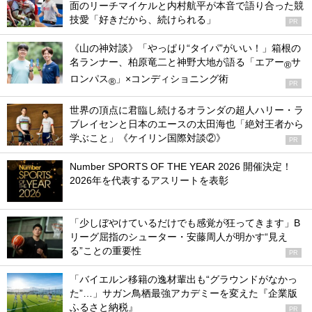
面のリーチマイケルと内村航平が本音で語り合った競
技愛「好きだから、続けられる」
PR
《山の神対談》「やっぱり“タイパ”がいい！」箱根の
名ランナー、柏原竜二と神野大地が語る「エアー
サ
®
ロンパス
」×コンディショニング術
®
PR
世界の頂点に君臨し続けるオランダの超人ハリー・ラ
ブレイセンと日本のエースの太田海也「絶対王者から
学ぶこと」《ケイリン国際対談②》
PR
Number SPORTS OF THE YEAR 2026 開催決定！
2026年を代表するアスリートを表彰
「少しぼやけているだけでも感覚が狂ってきます」B
リーグ屈指のシューター・安藤周人が明かす“見え
る”ことの重要性
PR
「バイエルン移籍の逸材輩出も“グラウンドがなかっ
た”…」サガン鳥栖最強アカデミーを変えた『企業版
ふるさと納税』
PR