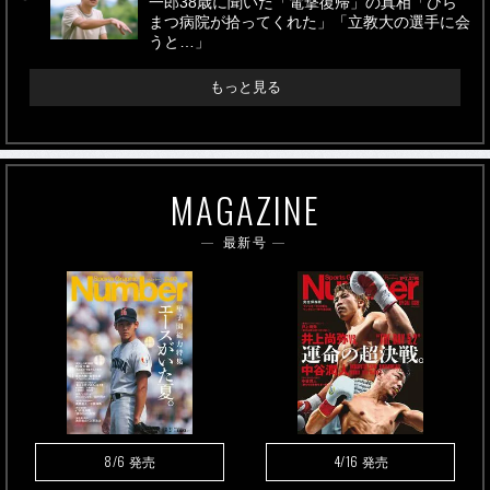
一郎38歳に聞いた「電撃復帰」の真相「ひら
まつ病院が拾ってくれた」「立教大の選手に会
うと…」
もっと見る
MAGAZINE
最新号
8/6
4/16
発売
発売