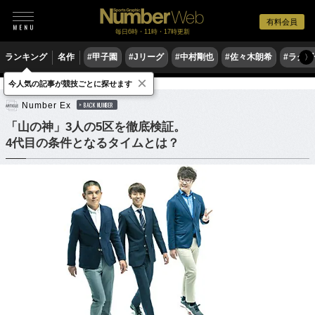
有料会員
毎日6時・11時・17時更新
ランキング
名作
#甲子園
#Jリーグ
#中村剛也
#佐々木朗希
#ラグ
〉
×
今人気の記事が競技ごとに探せます
陸上
駅伝
Number Ex
BACK NUMBER
「山の神」3人の5区を徹底検証。
4代目の条件となるタイムとは？