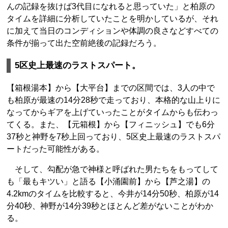
んの記録を抜けば3代目になれると思っていた」と柏原の
タイムを詳細に分析していたことを明かしているが、それ
に加えて当日のコンディションや体調の良さなどすべての
条件が揃って出た空前絶後の記録だろう。
5区史上最速のラストスパート。
【箱根湯本】から【大平台】までの区間では、3人の中で
も柏原が最速の14分28秒で走っており、本格的な山上りに
なってからギアを上げていったことがタイムからも伝わっ
てくる。また、【元箱根】から【フィニッシュ】でも6分
37秒と神野を7秒上回っており、5区史上最速のラストスパ
ートだった可能性がある。
そして、勾配が急で神様と呼ばれた男たちをもってして
も「最もキツい」と語る【小涌園前】から【芦之湯】の
4.2kmのタイムを比較すると、今井が14分50秒、柏原が14
分40秒、神野が14分39秒とほとんど差がないことがわか
る。