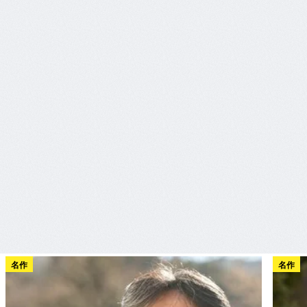
名作
名作