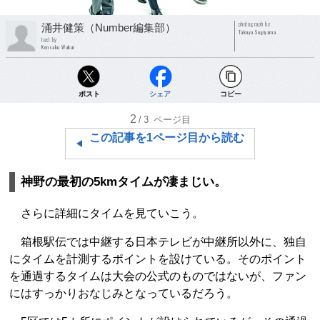
photograph by
涌井健策（Number編集部）
Takuya Sugiyama
text by
Kensaku Wakui
ポスト
シェア
コピー
2
/3
ページ目
この記事を1ページ目から読む
神野の最初の5kmタイムが凄まじい。
さらに詳細にタイムを見ていこう。
箱根駅伝では中継する日本テレビが中継所以外に、独自
にタイムを計測するポイントを設けている。そのポイント
を通過するタイムは大会の公式のものではないが、ファン
にはすっかりおなじみとなっているだろう。