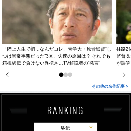
「陸上人生で初…なんだコレ」青学大・原晋監督“じ
往路2
つは異常事態だった”3区、失速の原因は？ それでも
監督＆
箱根駅伝で負けない異様さ…TV解説者の“発言”
が誤算
その他の名作記事 >
RANKING
駅伝