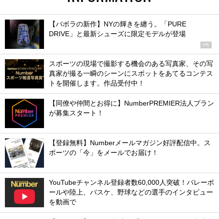
【バボラの新作】NYの輝きを纏う。「PURE
DRIVE」と最新シューズに限定モデルが登場
PR
スポーツの現場で撮影する機会のある写真家、その写
真家が撮る一瞬のシーンにスポットをあてるコンテス
トを開催します。作品受付中！
【同僚や仲間とお得に】NumberPREMIER法人プラン
が募集スタート！
【登録無料】Numberメールマガジン好評配信中。ス
ポーツの「今」をメールでお届け！
YouTubeチャンネル登録者数60,000人突破！バレーボ
ールや陸上、バスケ、野球などの選手のインタビュー
を動画で