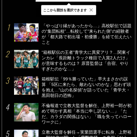
×
ここから競技を選択できます
最新
24時間
週間
「やっぱり縁があったから…」高校駅伝で話題
の“集団転校”…転校して“来られた側”の経験者
が「都大路で初出場・初優勝」を経て伝えたい
こと
“箱根駅伝の王者”青学大に異変アリ？…関東イ
ンカレ「長距離トラック種目で入賞2人だけ」
が意味するものは？ 原晋監督は「合宿、やり
すぎたのかな…」
箱根駅伝「99％勝っていた」早大まさかの誤
算 「5区に来たら、敵わないのかな」思わず頭
を抱え…“山の名探偵”が語っていた「青学大・
黒田朝日の恐怖」
不倫報道で立教大監督を解任、上野裕一郎が初
めて明かす真相「本当に申し訳ない…」「た
だ、カラダの関係はない」「職を失ってハロー
ワークに」
立教大監督を解任→実業団選手に転身、上野裕