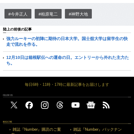
#今井正人
#柏原竜二
#神野大地
陸上の前後の記事
強力ルーキーの初陣に期待の日本大学。国士舘大学は留学生の快
走で流れを作る。
12月10日は箱根駅伝への運命の日。エントリーから外れた主力た
ち。
毎日6時・11時・17時に最新記事をお届けします
FOLLOW US
MAGAZINE
雑誌『Number』購読のご案
雑誌『Number』バックナン