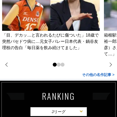
「目、デカッ…と言われるたびに傷ついた」18歳で
箱根駅
突然バセドウ病に…元女子バレー日本代表・鍋谷友
裕一郎
理枝の告白「毎日薬を飲み続けてました」
彦）さ
て…」
その他の名作記事 >
RANKING
Jリーグ