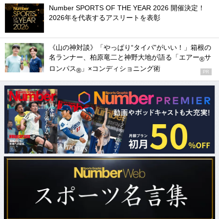
Number SPORTS OF THE YEAR 2026 開催決定！
2026年を代表するアスリートを表彰
《山の神対談》「やっぱり“タイパ”がいい！」箱根の
名ランナー、柏原竜二と神野大地が語る「エアー
サ
®
ロンパス
」×コンディショニング術
®
PR