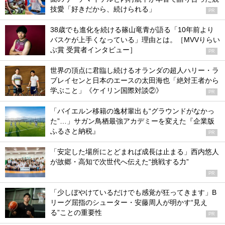
技愛「好きだから、続けられる」
PR
38歳でも進化を続ける篠山竜青が語る「10年前より
バスケが上手くなっている」理由とは。［MVVりらい
ぶ賞 受賞者インタビュー］
PR
世界の頂点に君臨し続けるオランダの超人ハリー・ラ
ブレイセンと日本のエースの太田海也「絶対王者から
学ぶこと」《ケイリン国際対談②》
PR
「バイエルン移籍の逸材輩出も“グラウンドがなかっ
た”…」サガン鳥栖最強アカデミーを変えた『企業版
ふるさと納税』
PR
「安定した場所にとどまれば成長は止まる」西内悠人
が故郷・高知で次世代へ伝えた“挑戦する力”
PR
「少しぼやけているだけでも感覚が狂ってきます」B
リーグ屈指のシューター・安藤周人が明かす“見え
る”ことの重要性
PR