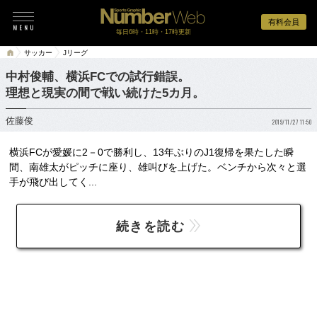
有料会員
毎日6時・11時・17時更新
サッカー
Jリーグ
中村俊輔、横浜FCでの試行錯誤。
理想と現実の間で戦い続けた5カ月。
佐藤俊
2019/11/27 11:50
横浜FCが愛媛に2－0で勝利し、13年ぶりのJ1復帰を果たした瞬
間、南雄太がピッチに座り、雄叫びを上げた。ベンチから次々と選
手が飛び出してく...
続きを読む