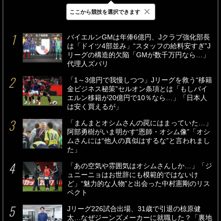
×
ここから競技を選択できます
最新
24時間
週間
バイエルンGMは年俸6億円、Jクラブ強化部長
は「ドイツ4部並み」“スタッフの給料安すぎ”J
リーグの構造的欠陥「GMが数千万円なら…」
代理人ズバリ
「1～3億円で我慢しつつ」Jリーグを救う“移籍
金ビジネス秘策”セルオン条項とは「もしバイ
エルン移籍が20億円で10％なら…」「日本人
は安く買えるが」
「まんまとオシムさんの罠にはまっていた…」
阿部勇樹がいま明かす“恩師・オシム像”「オシ
ムさんには“他人の真似はするな”と言われまし
た」
「あの空気や雰囲気はオシムさんしか…」「ジ
ュニーニョはお世辞にも模範的ではないけ
ど」“魅力的な人物”と出会った中村憲剛のリス
ペクト
Jリーグ226試合出場、31歳で引退の椋原健
太…なぜジーンズメーカーに就職した？「裏地