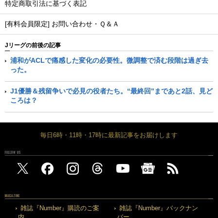
特定商取引法に基づく表記
[有料会員限定] お問い合わせ・Ｑ＆Ａ
Jリーグの前後の記事
浦和がACLで痛感した変化の必要性。微調整で済む段階は過ぎ去
った。
J1優勝＆残留争いで必見の役者たち。“最終回”まであと2話、見ど
ころは？
毎日6時・11時・17時に最新記事をお届けします
FOLLOW US
MAGAZINE
雑誌『Number』購読のご案
雑誌『Number』バックナン
内
バー