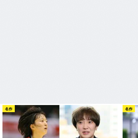
名作
名作